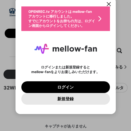
動画プレイリストを選択
生年月
32WIN
固定動画に設定
不適切なユーザーとして報告しま
ファンレター
OPENREC.tv アカウントは mellow-fan
サブスクシェア
@
新規登録
ログイン
すか？
年
月
アカウントに移行しました。
マイページに表示されている動画 (ライブ配信、配
認証コードの入力
すでにアカウントをお持ちの方は、ログイ
生年月は登録後に変更できません。
信予定、アーカイブ、アップロード動画) をページ
選択できるプレイリストがありません。
応援している配信者にファンレターを送ることがで
ン画面からログインしてください。
ご確認ください
のトップに1つ固定できます。動画タイトル横のメ
ログイン
プレイリストは動画の再生画面で作成で
きます。好きなデザインを選んでメッセージを書い
ニューより設定することができます。
メールアドレスで新規登録
メールアドレスでログイン
問題を選択してください
フォロー
この限定コミュニティは、Discordで提供されてい
性別
きます。
たり、エールアイテムでデコレーションして、配信
メールアドレスにメールを送信しました。30分以内
パスワード再設定
ます。
者に届けましょう！
にメール記載の6桁の認証コードを入力してくださ
入力していただいたメールアドレ
男性
女性
その他
利用規約とプライバシーポリシーが更新されま
問題を選択してください
詳しくはこちら
※ファンレター機能は有料サービスです。
い。
または
または
ポイントが不足しています
した。 サービスを利用するには変更後の内容を
Discordアカウントをお持ちでない方
スに、パスワード再設定用URLを
セッションの有効期限が切れたた
ホーム
動画
キャプチャ
プレイリスト
登録したメールアドレスを入力し、送信してくださ
わいせつな表現
ブロックリストに追加しますか？
この動画の公開は終了しました
お住まいの地域
ご確認いただき、同意していただく必要があり
認証コード
い。
記載されたメールを送信しました
め、ログアウトしました
Discordとは？からDiscordにアクセス
X
X
ます。
mellowポイントの購入に進みますか？
他者を誹謗中傷する表現
のでご確認ください
0
6
32WINが作成したキャプチャをみる
ログインまたは新規登録すると
Discordアカウントを作成
mellow-fanをよりお楽しみいただけます。
キャンセル
OK
OK
0
500
著作権の侵害
新着
人気
Google
Google
利用規約
プレミアム会員に入会
を確認しました。
OK
いいえ
はい
mellow-fan のメールアドレス（mellow-fan.comド
この画面からDiscordに参加する
利用規約
および
プライバシーポリシー
に同意頂いた上で
ログイン
プライバシーポリシー
を確認しました。
メイン及びcs.openrec.co.jpドメイン）が受信拒否設
次にお進みください。
OK
プライバシーの侵害
ご登録いただいた情報はサービスの向上を目的
32WINのキャプチャ
ログイン
フィルタ
再設定する
動画プレイリストがありません
定に含まれていないかご確認ください。
Yahoo! JAPAN
Yahoo! JAPAN
Discordは第三者が提供するコミュニティーサービスで、
として使用いたします。
報告された問題については、利用規約に違反しているか
動画プレイリストを選択
パスワードを忘れた方は
こちら
過激な暴力や自傷行為
mellow-fanとは関わりがありません。Discordに関してのお
一部サービスをご利用いただくには、生年月の
どうかをスタッフが確認します。
この機能をむやみに使
新規登録
確認しました
問い合わせにはお答えすることができません。Discordの仕
アカウントをお持ちですか？
アカウントを作成する
登録が必要です。
用することは、利用規約違反になります。
様変更により、限定コミュニティ特典の提供が終了する可能
入力
なりすまし行為
Appleでサインアップ
Appleでサインイン
動画のプレイリストを一つ選択すると、そのプレイ
ご登録いただいた情報は公開されません。
性がありますが、その際の補償は一切行いません。外部サー
リストの動画をマイページの上部にリストで表示す
ビスとのID連携に関する同意事項に同意の上、参加をお願い
閉じる
ることができます。
出会いを誘導する行為
ファンレターを作成
します。
送信
mellow-fanの
mellow-fanの
利用規約
利用規約
・
・
プライバシーポリシー
プライバシーポリシー
・
・
外部
外部
登録
外部サービスとのID連携に関する同意事項
サービスとのID連携に関する同意事項
サービスとのID連携に関する同意事項
に同意頂いた上
に同意頂いた上
キャプチャがありません
閉じる
ねずみ講やマルチ商法
動画プレイリストを選択
アカウント作成
で、次にお進みください
で、次にお進みください