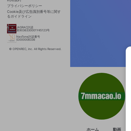
プライバシーポリシー
Cookie及び広告識別番号等に関す
るガイドライン
JASRAC許諾
第9036330001Y45123号
NexTone許諾番号
ID000008336
© OPENREC, inc. All Rights Reserved.
選択
きま
ホーム
動画