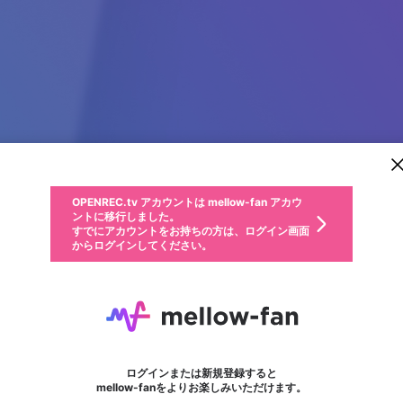
新規登録
OPENREC.tv アカウントは mellow-fan アカウ
OPENREC.tvアカウントはmellow-fanアカウン
パーソナルデータの登録
限定コミュニティ参加方法
ントに移行しました。
トに統合しました。
すでにアカウントをお持ちの方は、ログイン画面
こちらからOPENREC.tvでログイン中のアカウ
からログインしてください。
ント情報を引き継ぐことができます。
動画プレイリストを選択
生年月
固定動画に設定
不適切なユーザーとして報告します
ファンレター
サブスクシェア
OPENREC.tv アカウントは mellow-fan アカウ
@
新規登録
ログイン
か？
年
月
ントに移行しました。
マイページに表示されている動画 (ライブ配信、配信予定、ア
すでにアカウントをお持ちの方は、ログイン画面
ーカイブ、アップロード動画) をページのトップに1つ固定で
7M
応援している配信者にファンレターを送ることができま
生年月は登録後に変更できません。
認証コードの入力
できるプレイリストがありません。プレイリストは動画の再生画面で作
からログインしてください。
きます。動画タイトル横のメニューより設定することができま
す。好きなデザインを選んでメッセージを書いたり、エ
ログイン
す。
ご確認ください
す。
メールアドレスで新規登録
メールアドレスでログイン
問題を選択してください
ールアイテムでデコレーションして、配信者に届けまし
性別
ょう！
メールアドレスにメールを送信しました。30分以内にメ
パスワード再設定
詳しくはこちら
この限定コミュニティは、Discordで提供されています。
入力していただいたメールアドレス
男性
女性
その他
問題を選択してください
※ファンレター機能は有料サービスです。
ール記載の6桁の認証コードを入力してください。
フォロー
利用規約とプライバシーポリシーが更新されました。
または
または
ポイントが不足しています
に、パスワード再設定用URLを記載
セッションの有効期限が切れたた
Discordアカウントをお持ちでない方
サービスを利用するには変更後の内容をご確認いただ
わいせつな表現
認証コード
検索履歴をすべて削除しますか？
ブロックリストに追加しますか？
この動画の公開は終了しました
登録したメールアドレスを入力し、送信してください。
お住まいの地域
されたメールを送信しましたのでご
め、ログアウトしました
き、同意していただく必要があります。
X
X
Discordとは？からDiscordにアクセス
mellowポイントの購入に進みますか？
他者を誹謗中傷する表現
0
6
確認ください
ログインまたは新規登録すると
Discordアカウントを作成
キャンセル
mellow-fanをよりお楽しみいただけます。
いいえ
OK
はい
OK
利用規約
を確認しました。
0
500
著作権の侵害
Google
Google
キャプチャ
プレイリスト
フォロー
フォロワー
プレミアム会員に入会
mellow-fan のメールアドレス（mellow-fan.comドメイン
OK