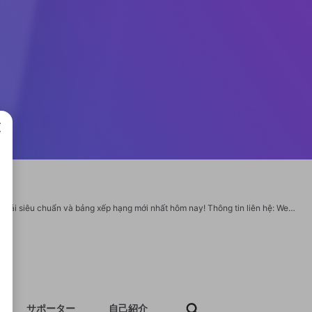
成で
7M Cập nhật bóng đá toàn diện tại 7M: Tỷ số trực tuyến, kết quả chuẩn, kèo nhà cái siêu chuẩn và bảng xếp hạng mới nhất hôm nay! Thông tin liên hệ: Website: https://7mmacao.io/ Địa chỉ: 71 P. Kim Mã, Kim Mã, Ba Đình, Hà Nội, Việt Nam Số điện thoại: 0888992248 Mail: 7mmacao.io@gmail.com Hastag:#7mmacao #trangchu7mmacao #tyle7m #bongda7m #kqbd7m #7mnhanhnhat #7msportlive #tyso7m #7mvn CHUYÊN MỤC HẤP DẪN: https://7mmacao.io/bong-da-quoc-te/ https://7mmacao.io/bong-da-viet-nam/ https://twitter.com/7mmacaoio https://www.youtube.com/@7mmacaoio https://500px.com/p/7mmacaoio https://www.tumblr.com/7mmacaoio https://www.twitch.tv/7mmacaoio/about https://www.pinterest.com/7mmacaoio/
サポーター
自己紹介