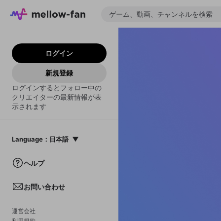
ログイン
新規登録
ログインするとフォロー中の
クリエイターの最新情報が表
示されます
Language
：
日本語
日本語
ヘルプ
English
お問い合わせ
中文(簡体)
한국어
運営会社
利用規約