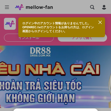
ログイン中のアカウント情報がありませんでした。
快適に視聴するなら、アプリをインストールしよう！
OPENREC.tvのアカウントをお持ちの方は、ログイン
画面からログインしてください。
インストール
アプリで開く
新規登録
OPENREC.tv アカウントは mellow-fan
OPENREC.tvアカウントはmellow-fanア
限定コミュニティ参加方法
パーソナルデータの登録
アカウントに移行しました。
カウントに統合しました。
すでにアカウントをお持ちの方は、ログイ
こちらからOPENREC.tvでログイン中のア
ン画面からログインしてください。
カウント情報を引き継ぐことができます。