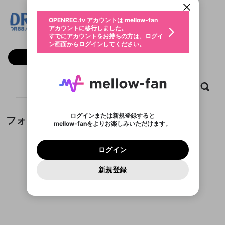
動画プレイリストを選択
生年月
dr 88
固定動画に設定
不適切なユーザーとして報告しま
ファンレター
OPENREC.tv アカウントは mellow-fan
サブスクシェア
@
新規登録
ログイン
すか？
年
月
アカウントに移行しました。
マイページに表示されている動画 (ライブ配信、配
認証コードの入力
すでにアカウントをお持ちの方は、ログイ
生年月は登録後に変更できません。
信予定、アーカイブ、アップロード動画) をページ
選択できるプレイリストがありません。
応援している配信者にファンレターを送ることがで
ン画面からログインしてください。
ご確認ください
のトップに1つ固定できます。動画タイトル横のメ
ログイン
プレイリストは動画の再生画面で作成で
きます。好きなデザインを選んでメッセージを書い
ニューより設定することができます。
メールアドレスで新規登録
メールアドレスでログイン
問題を選択してください
フォロー
この限定コミュニティは、Discordで提供されてい
性別
きます。
たり、エールアイテムでデコレーションして、配信
メールアドレスにメールを送信しました。30分以内
パスワード再設定
ます。
者に届けましょう！
にメール記載の6桁の認証コードを入力してくださ
入力していただいたメールアドレ
男性
女性
その他
利用規約とプライバシーポリシーが更新されま
問題を選択してください
詳しくはこちら
※ファンレター機能は有料サービスです。
い。
または
または
ポイントが不足しています
した。 サービスを利用するには変更後の内容を
Discordアカウントをお持ちでない方
スに、パスワード再設定用URLを
セッションの有効期限が切れたた
ホーム
動画
キャプチャ
プレイリスト
登録したメールアドレスを入力し、送信してくださ
わいせつな表現
チームメンバーに追加しますか？
ブロックリストに追加しますか？
この動画の公開は終了しました
お住まいの地域
ご確認いただき、同意していただく必要があり
認証コード
い。
記載されたメールを送信しました
め、ログアウトしました
Discordとは？からDiscordにアクセス
X
X
ます。
mellowポイントの購入に進みますか？
他者を誹謗中傷する表現
のでご確認ください
0
6
ログインまたは新規登録すると
フォロワー
Discordアカウントを作成
mellow-fanをよりお楽しみいただけます。
キャンセル
キャンセル
OK
はい
OK
0
500
著作権の侵害
Google
Google
利用規約
プレミアム会員に入会
を確認しました。
OK
いいえ
はい
mellow-fan のメールアドレス（mellow-fan.comド
この画面からDiscordに参加する
利用規約
および
プライバシーポリシー
に同意頂いた上で
ログイン
プライバシーポリシー
を確認しました。
メイン及びcs.openrec.co.jpドメイン）が受信拒否設
次にお進みください。
OK
プライバシーの侵害
ご登録いただいた情報はサービスの向上を目的
ログイン
再設定する
動画プレイリストがありません
定に含まれていないかご確認ください。
Yahoo! JAPAN
Yahoo! JAPAN
Discordは第三者が提供するコミュニティーサービスで、
として使用いたします。
報告された問題については、利用規約に違反しているか
動画プレイリストを選択
パスワードを忘れた方は
こちら
過激な暴力や自傷行為
mellow-fanとは関わりがありません。Discordに関してのお
一部サービスをご利用いただくには、生年月の
どうかをスタッフが確認します。
この機能をむやみに使
新規登録
確認しました
問い合わせにはお答えすることができません。Discordの仕
アカウントをお持ちですか？
アカウントを作成する
登録が必要です。
用することは、利用規約違反になります。
様変更により、限定コミュニティ特典の提供が終了する可能
入力
なりすまし行為
Appleでサインアップ
Appleでサインイン
動画のプレイリストを一つ選択すると、そのプレイ
ご登録いただいた情報は公開されません。
性がありますが、その際の補償は一切行いません。外部サー
フォロワーがまだいません
リストの動画をマイページの上部にリストで表示す
ビスとのID連携に関する同意事項に同意の上、参加をお願い
閉じる
ることができます。
出会いを誘導する行為
ファンレターを作成
します。
送信
mellow-fanの
mellow-fanの
利用規約
利用規約
・
・
プライバシーポリシー
プライバシーポリシー
・
・
外部
外部
登録
外部サービスとのID連携に関する同意事項
サービスとのID連携に関する同意事項
サービスとのID連携に関する同意事項
に同意頂いた上
に同意頂いた上
閉じる
ねずみ講やマルチ商法
動画プレイリストを選択
アカウント作成
で、次にお進みください
で、次にお進みください