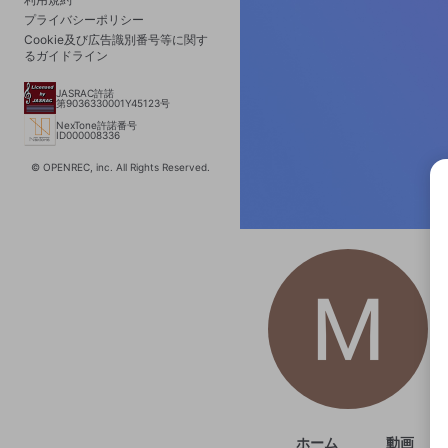
プライバシーポリシー
Cookie及び広告識別番号等に関す
るガイドライン
JASRAC許諾
第9036330001Y45123号
NexTone許諾番号
ID000008336
© OPENREC, inc. All Rights Reserved.
選択
きま
ホーム
動画