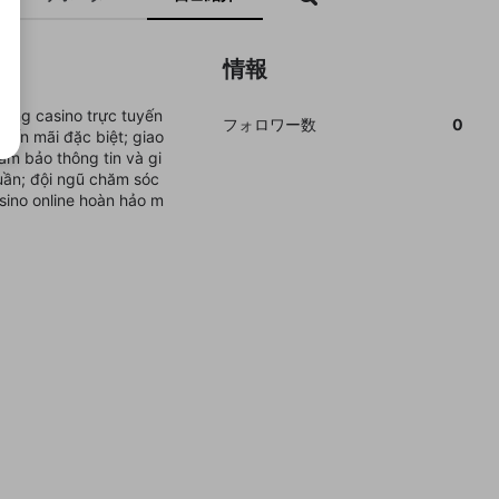
情報
tảng casino trực tuyến
フォロワー数
0
uyến mãi đặc biệt; giao
đảm bảo thông tin và gi
tuần; đội ngũ chăm sóc
sino online hoàn hảo m