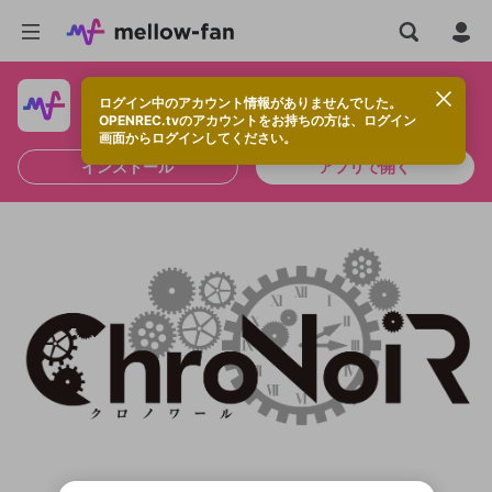
ログイン中のアカウント情報がありませんでした。
快適に視聴するなら、アプリをインストールしよう！
OPENREC.tvのアカウントをお持ちの方は、ログイン
画面からログインしてください。
インストール
アプリで開く
新規登録
OPENREC.tv アカウントは mellow-fan
OPENREC.tvアカウントはmellow-fanア
限定コミュニティ参加方法
パーソナルデータの登録
アカウントに移行しました。
カウントに統合しました。
すでにアカウントをお持ちの方は、ログイ
こちらからOPENREC.tvでログイン中のア
ン画面からログインしてください。
カウント情報を引き継ぐことができます。