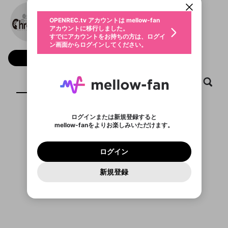
動画プレイリストを選択
生年月
ChroNoiR
固定動画に設定
不適切なユーザーとして報告しま
ファンレター
OPENREC.tv アカウントは mellow-fan
サブスクシェア
@
chronoir
@
新規登録
ログイン
すか？
年
月
アカウントに移行しました。
マイページに表示されている動画 (ライブ配信、配
認証コードの入力
すでにアカウントをお持ちの方は、ログイ
生年月は登録後に変更できません。
信予定、アーカイブ、アップロード動画) をページ
選択できるプレイリストがありません。
応援している配信者にファンレターを送ることがで
ン画面からログインしてください。
ご確認ください
のトップに1つ固定できます。動画タイトル横のメ
ログイン
プレイリストは動画の再生画面で作成で
きます。好きなデザインを選んでメッセージを書い
ニューより設定することができます。
メールアドレスで新規登録
メールアドレスでログイン
問題を選択してください
フォロー 30,274
この限定コミュニティは、Discordで提供されてい
性別
きます。
たり、エールアイテムでデコレーションして、配信
メールアドレスにメールを送信しました。30分以内
パスワード再設定
ます。
者に届けましょう！
にメール記載の6桁の認証コードを入力してくださ
入力していただいたメールアドレ
男性
女性
その他
利用規約とプライバシーポリシーが更新されま
問題を選択してください
詳しくはこちら
※ファンレター機能は有料サービスです。
い。
ホーム
動画
キャプチャ
プレイリスト
または
または
ポイントが不足しています
した。 サービスを利用するには変更後の内容を
Discordアカウントをお持ちでない方
スに、パスワード再設定用URLを
セッションの有効期限が切れたた
登録したメールアドレスを入力し、送信してくださ
わいせつな表現
ブロックリストに追加しますか？
この動画の公開は終了しました
お住まいの地域
ご確認いただき、同意していただく必要があり
認証コード
い。
記載されたメールを送信しました
め、ログアウトしました
Discordとは？からDiscordにアクセス
X
X
ます。
mellowポイントの購入に進みますか？
他者を誹謗中傷する表現
のでご確認ください
0
6
ログインまたは新規登録すると
Discordアカウントを作成
表示するコンテンツがありません
mellow-fanをよりお楽しみいただけます。
キャンセル
OK
OK
0
500
著作権の侵害
Google
Google
利用規約
プレミアム会員に入会
を確認しました。
OK
いいえ
はい
mellow-fan のメールアドレス（mellow-fan.comド
この画面からDiscordに参加する
利用規約
および
プライバシーポリシー
に同意頂いた上で
ログイン
プライバシーポリシー
を確認しました。
メイン及びcs.openrec.co.jpドメイン）が受信拒否設
次にお進みください。
OK
プライバシーの侵害
ご登録いただいた情報はサービスの向上を目的
ログイン
再設定する
動画プレイリストがありません
定に含まれていないかご確認ください。
Yahoo! JAPAN
Yahoo! JAPAN
Discordは第三者が提供するコミュニティーサービスで、
として使用いたします。
報告された問題については、利用規約に違反しているか
動画プレイリストを選択
パスワードを忘れた方は
こちら
過激な暴力や自傷行為
mellow-fanとは関わりがありません。Discordに関してのお
一部サービスをご利用いただくには、生年月の
どうかをスタッフが確認します。
この機能をむやみに使
新規登録
確認しました
問い合わせにはお答えすることができません。Discordの仕
アカウントをお持ちですか？
アカウントを作成する
登録が必要です。
用することは、利用規約違反になります。
様変更により、限定コミュニティ特典の提供が終了する可能
入力
なりすまし行為
Appleでサインアップ
Appleでサインイン
動画のプレイリストを一つ選択すると、そのプレイ
ご登録いただいた情報は公開されません。
性がありますが、その際の補償は一切行いません。外部サー
リストの動画をマイページの上部にリストで表示す
ビスとのID連携に関する同意事項に同意の上、参加をお願い
閉じる
ることができます。
出会いを誘導する行為
ファンレターを作成
します。
送信
mellow-fanの
mellow-fanの
利用規約
利用規約
・
・
プライバシーポリシー
プライバシーポリシー
・
・
外部
外部
登録
外部サービスとのID連携に関する同意事項
サービスとのID連携に関する同意事項
サービスとのID連携に関する同意事項
に同意頂いた上
に同意頂いた上
閉じる
ねずみ講やマルチ商法
動画プレイリストを選択
アカウント作成
で、次にお進みください
で、次にお進みください