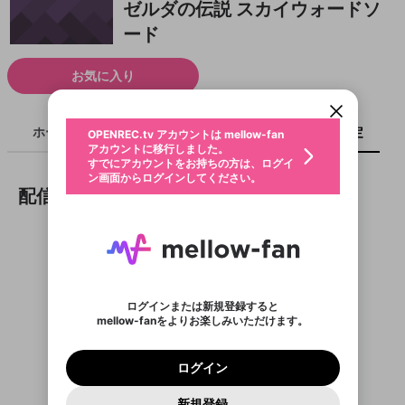
ゼルダの伝説 スカイウォードソ
ード
新規登録
OPENREC.tv アカウントは mellow-fan
OPENREC.tvアカウントはmellow-fanア
限定コミュニティ参加方法
パーソナルデータの登録
アカウントに移行しました。
カウントに統合しました。
お気に入り
すでにアカウントをお持ちの方は、ログイ
こちらからOPENREC.tvでログイン中のア
ン画面からログインしてください。
カウント情報を引き継ぐことができます。
生年月
不適切なユーザーとして報告しま
ホーム
ライブ
キャプチャ
配信予定
OPENREC.tv アカウントは mellow-fan
サブスクシェア
@
新規登録
ログイン
すか？
年
月
アカウントに移行しました。
認証コードの入力
すでにアカウントをお持ちの方は、ログイ
生年月は登録後に変更できません。
ン画面からログインしてください。
ご確認ください
ログイン
配信予定
メールアドレスで新規登録
メールアドレスでログイン
問題を選択してください
この限定コミュニティは、Discordで提供されてい
性別
メールアドレスにメールを送信しました。30分以内
パスワード再設定
ます。
にメール記載の6桁の認証コードを入力してくださ
入力していただいたメールアドレ
男性
女性
その他
利用規約とプライバシーポリシーが更新されま
問題を選択してください
詳しくはこちら
い。
または
または
ポイントが不足しています
した。 サービスを利用するには変更後の内容を
Discordアカウントをお持ちでない方
スに、パスワード再設定用URLを
セッションの有効期限が切れたた
登録したメールアドレスを入力し、送信してくださ
わいせつな表現
お住まいの地域
ご確認いただき、同意していただく必要があり
認証コード
い。
記載されたメールを送信しました
め、ログアウトしました
Discordとは？からDiscordにアクセス
X
X
ます。
mellowポイントの購入に進みますか？
他者を誹謗中傷する表現
のでご確認ください
0
6
ログインまたは新規登録すると
Discordアカウントを作成
動画がありません
mellow-fanをよりお楽しみいただけます。
0
500
著作権の侵害
Google
Google
利用規約
プレミアム会員に入会
を確認しました。
OK
いいえ
はい
mellow-fan のメールアドレス（mellow-fan.comド
この画面からDiscordに参加する
利用規約
および
プライバシーポリシー
に同意頂いた上で
ログイン
プライバシーポリシー
を確認しました。
メイン及びcs.openrec.co.jpドメイン）が受信拒否設
次にお進みください。
OK
プライバシーの侵害
ご登録いただいた情報はサービスの向上を目的
ログイン
再設定する
定に含まれていないかご確認ください。
Yahoo! JAPAN
Yahoo! JAPAN
Discordは第三者が提供するコミュニティーサービスで、
として使用いたします。
報告された問題については、利用規約に違反しているか
パスワードを忘れた方は
こちら
過激な暴力や自傷行為
mellow-fanとは関わりがありません。Discordに関してのお
一部サービスをご利用いただくには、生年月の
どうかをスタッフが確認します。
この機能をむやみに使
新規登録
確認しました