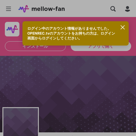
ログイン中のアカウント情報がありませんでした。
快適に視聴するなら、アプリをインストールしよう！
OPENREC.tvのアカウントをお持ちの方は、ログイン
画面からログインしてください。
インストール
アプリで開く