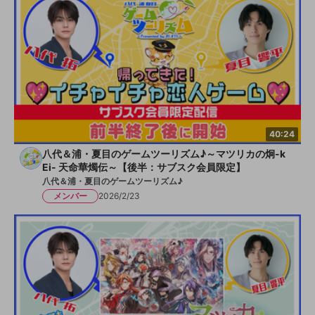
40:24
八代＆浦・夏目のゲームツーリズム♪～マツリカの炯-k
Ei- 天命華燭伝～【後半：サブスク会員限定】
八代＆浦・夏目のゲームツーリズム♪
メンバー
2026/2/23