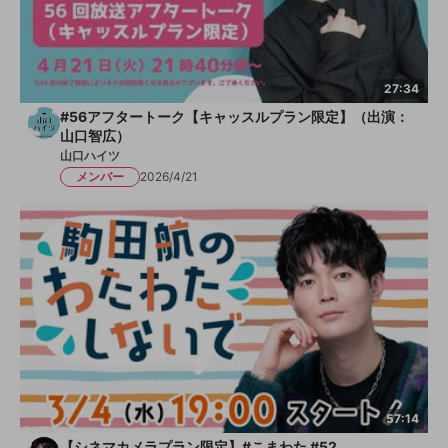
27:34
#56アフタートーク【キャッスルプラン限定】（出演：
山口智広）
山口ハイツ
メンバー
2026/4/21
57:14
【シネマカメラプラン限定】#こまわた #52