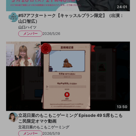
24:01
#57アフタートーク【キャッスルプラン限定】（出演：
山口智広）
山口ハイツ
メンバー
2026/5/26
13:50
立花日菜のもこもこゲーミング Episode 49 S席もこも
こ民限定オマケ動画
立花日菜のもこもこゲーミング
メンバー
2026/5/19