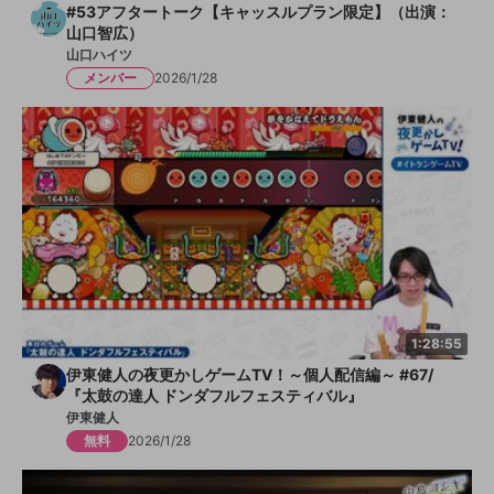
#53アフタートーク【キャッスルプラン限定】（出演：
山口智広）
山口ハイツ
メンバー
2026/1/28
1:28:55
伊東健人の夜更かしゲームTV！～個人配信編～ #67/
『太鼓の達人 ドンダフルフェスティバル』
伊東健人
無料
2026/1/28