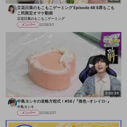
立花日菜のもこもこゲーミング Episode 46 S席もこも
こ民限定オマケ動画
立花日菜のもこもこゲーミング
メンバー
2026/3/1
2:02:38
中島ヨシキの攻略方程式！#56 /『推色 -オシイロ-』
中島ヨシキ
メンバー
2026/2/27