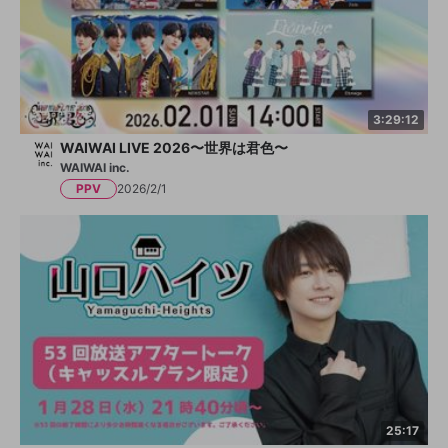
3:29:12
WAIWAI LIVE 2026〜世界は君色〜
WAIWAI inc.
PPV
2026/2/1
25:17