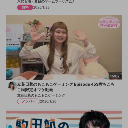
八代＆浦・夏目のゲームツーリズム♪
無料
2026/1/23
15:02
立花日菜のもこもこゲーミング Episode 45S席もこも
こ民限定オマケ動画
立花日菜のもこもこゲーミング
メンバー
2026/1/20