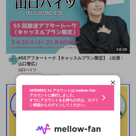
24:36
新規登録
#55アフタートーク【キャッスルプラン限定】（出演：
山口智広）
OPENREC.tv アカウントは mellow-fan
OPENREC.tvアカウントはmellow-fanア
限定コミュニティ参加方法
パーソナルデータの登録
アカウントに移行しました。
カウントに統合しました。
山口ハイツ
すでにアカウントをお持ちの方は、ログイ
こちらからOPENREC.tvでログイン中のア
メンバー
2026/3/26
ン画面からログインしてください。
カウント情報を引き継ぐことができます。
生年月
不適切なユーザーとして報告しま
OPENREC.tv アカウントは mellow-fan
サブスクシェア
@
新規登録
ログイン
すか？
年
月
アカウントに移行しました。
認証コードの入力
すでにアカウントをお持ちの方は、ログイ
生年月は登録後に変更できません。
ン画面からログインしてください。
ご確認ください
ログイン
メールアドレスで新規登録
メールアドレスでログイン
問題を選択してください
この限定コミュニティは、Discordで提供されてい
性別
メールアドレスにメールを送信しました。30分以内
パスワード再設定
ます。
にメール記載の6桁の認証コードを入力してくださ
入力していただいたメールアドレ
男性
女性
その他
利用規約とプライバシーポリシーが更新されま
問題を選択してください
詳しくはこちら
い。
または
または
ポイントが不足しています
した。 サービスを利用するには変更後の内容を
Discordアカウントをお持ちでない方
スに、パスワード再設定用URLを
セッションの有効期限が切れたた
登録したメールアドレスを入力し、送信してくださ
わいせつな表現
お住まいの地域