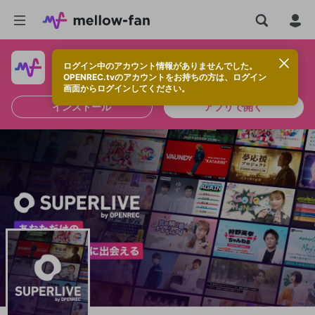
ログイン中のアカウント情報がありませんでした。
快適に視聴するなら、アプリをインストールしよう！
OPENREC.tvのアカウントをお持ちの方は、ログイン
画面からログインしてください。
インストール
アプリで開く