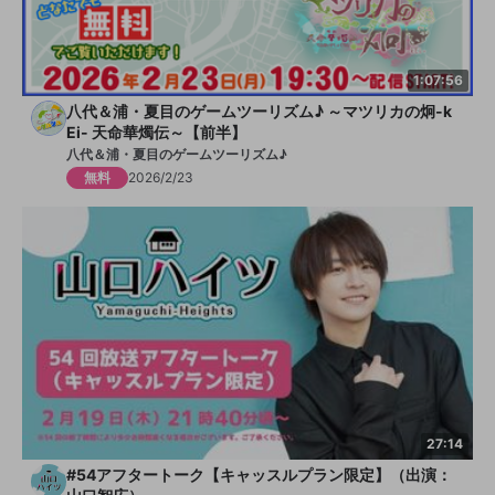
1:07:56
八代＆浦・夏目のゲームツーリズム♪ ～マツリカの炯-k
Ei- 天命華燭伝～【前半】
八代＆浦・夏目のゲームツーリズム♪
無料
2026/2/23
27:14
#54アフタートーク【キャッスルプラン限定】（出演：