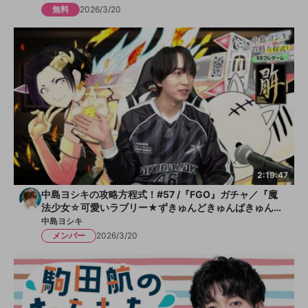
無料
2026/3/20
2:19:47
中島ヨシキの攻略方程式！#57 /『FGO』ガチャ／『魔
法少女☆可愛いラブリー★ずきゅんどきゅんばきゅんぶ
きゅん☆ルルピン』
中島ヨシキ
メンバー
2026/3/20