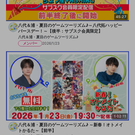
45:27
八代＆浦・夏目のゲームツーリズム♪～八代拓ハッピー
バースデー！～【後半：サブスク会員限定】
八代＆浦・夏目のゲームツーリズム♪
メンバー
2026/1/23
1:02:11
八代＆浦・夏目のゲームツーリズム♪ ～新春！オトメイ
トかるた～【前半】