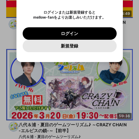
ご確認いただき、同意していただく必要があり
認証コード
い。
記載されたメールを送信しました
め、ログアウトしました
Discordとは？からDiscordにアクセス
X
X
ます。
mellowポイントの購入に進みますか？
他者を誹謗中傷する表現
のでご確認ください
0
6
ログインまたは新規登録すると
44:49
Discordアカウントを作成
mellow-fanをよりお楽しみいただけます。
0
500
著作権の侵害
Google
Google
利用規約
プレミアム会員に入会
を確認しました。
OK
八代＆浦・夏目のゲームツーリズム♪～CRAZY CHA!N
いいえ
はい
mellow-fan のメールアドレス（mellow-fan.comド
この画面からDiscordに参加する
利用規約
および
プライバシーポリシー
に同意頂いた上で
ログイン
-エルピスの鎖-～【後半：サブスク会員限定】
プライバシーポリシー
を確認しました。
メイン及びcs.openrec.co.jpドメイン）が受信拒否設
次にお進みください。
OK
プライバシーの侵害
ご登録いただいた情報はサービスの向上を目的
ログイン
八代＆浦・夏目のゲームツーリズム♪
再設定する
定に含まれていないかご確認ください。
Yahoo! JAPAN
Yahoo! JAPAN
Discordは第三者が提供するコミュニティーサービスで、
として使用いたします。
報告された問題については、利用規約に違反しているか
メンバー
2026/3/20
パスワードを忘れた方は
こちら
過激な暴力や自傷行為
mellow-fanとは関わりがありません。Discordに関してのお
一部サービスをご利用いただくには、生年月の
どうかをスタッフが確認します。
この機能をむやみに使
新規登録
確認しました
問い合わせにはお答えすることができません。Discordの仕
アカウントをお持ちですか？
アカウントを作成する
登録が必要です。
用することは、利用規約違反になります。
様変更により、限定コミュニティ特典の提供が終了する可能
入力
なりすまし行為
Appleでサインアップ
Appleでサインイン
ご登録いただいた情報は公開されません。
性がありますが、その際の補償は一切行いません。外部サー
ビスとのID連携に関する同意事項に同意の上、参加をお願い
閉じる
出会いを誘導する行為
します。
送信
mellow-fanの
mellow-fanの
利用規約
利用規約
・
・
プライバシーポリシー
プライバシーポリシー
・
・
外部
外部
登録
外部サービスとのID連携に関する同意事項
サービスとのID連携に関する同意事項
サービスとのID連携に関する同意事項
に同意頂いた上
に同意頂いた上
ねずみ講やマルチ商法
アカウント作成
で、次にお進みください
で、次にお進みください
誤解を招く配信設定
あとで登録
Discordとは？
Discordに参加する
mellow-fanからのお得な情報をメールで受
ゲームの録画禁止区域の配信
け取る
改造版・海賊版ソフトの配信
59:36
政治的・宗教的・人種的な内容
八代＆浦・夏目のゲームツーリズム♪ ～CRAZY CHA!N
-エルピスの鎖-～【前半】
その他の問題
八代＆浦・夏目のゲームツーリズム♪