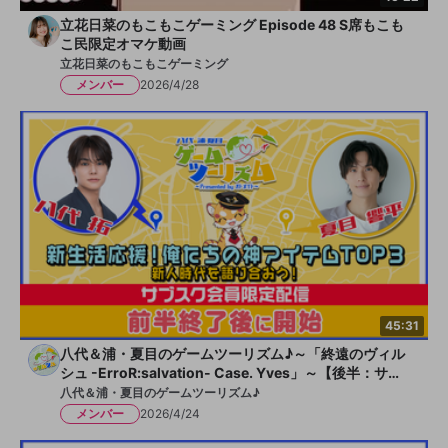
立花日菜のもこもこゲーミング Episode 48 S席もこも
こ民限定オマケ動画
立花日菜のもこもこゲーミング
メンバー
2026/4/28
45:31
八代＆浦・夏目のゲームツーリズム♪～「終遠のヴィル
シュ -ErroR:salvation- Case. Yves」～【後半：サブ
スク会員限定】
八代＆浦・夏目のゲームツーリズム♪
メンバー
2026/4/24