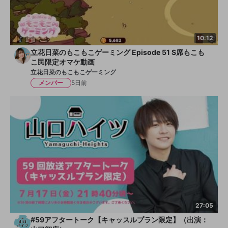
10:12
立花日菜のもこもこゲーミング Episode 51 S席もこも
こ民限定オマケ動画
立花日菜のもこもこゲーミング
メンバー
5日前
27:05
#59アフタートーク【キャッスルプラン限定】（出演：