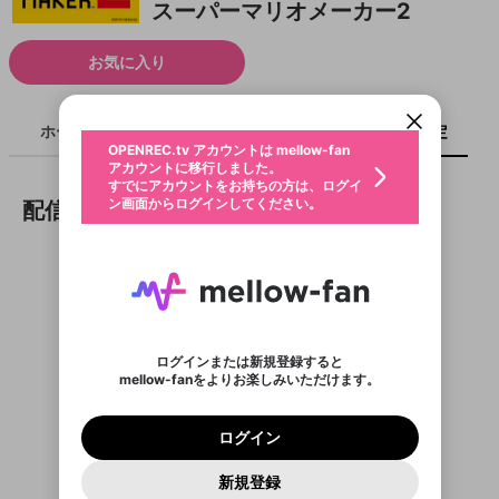
スーパーマリオメーカー2
新規登録
OPENREC.tv アカウントは mellow-fan
OPENREC.tvアカウントはmellow-fanア
限定コミュニティ参加方法
パーソナルデータの登録
お気に入り
アカウントに移行しました。
カウントに統合しました。
すでにアカウントをお持ちの方は、ログイ
こちらからOPENREC.tvでログイン中のア
ン画面からログインしてください。
カウント情報を引き継ぐことができます。
生年月
不適切なユーザーとして報告しま
ホーム
ライブ
キャプチャ
配信予定
OPENREC.tv アカウントは mellow-fan
サブスクシェア
@
新規登録
ログイン
すか？
年
月
アカウントに移行しました。
認証コードの入力
すでにアカウントをお持ちの方は、ログイ
生年月は登録後に変更できません。
ン画面からログインしてください。
配信予定
ご確認ください
ログイン
メールアドレスで新規登録
メールアドレスでログイン
問題を選択してください
この限定コミュニティは、Discordで提供されてい
性別
メールアドレスにメールを送信しました。30分以内
パスワード再設定
ます。
にメール記載の6桁の認証コードを入力してくださ
入力していただいたメールアドレ
男性
女性
その他
利用規約とプライバシーポリシーが更新されま
問題を選択してください
詳しくはこちら
い。
または
または
ポイントが不足しています
した。 サービスを利用するには変更後の内容を
Discordアカウントをお持ちでない方
スに、パスワード再設定用URLを
セッションの有効期限が切れたた
登録したメールアドレスを入力し、送信してくださ
わいせつな表現
お住まいの地域
ご確認いただき、同意していただく必要があり
認証コード
い。
記載されたメールを送信しました
め、ログアウトしました
Discordとは？からDiscordにアクセス
X
X
ます。
mellowポイントの購入に進みますか？
他者を誹謗中傷する表現
のでご確認ください
0
6
動画がありません
ログインまたは新規登録すると
Discordアカウントを作成
mellow-fanをよりお楽しみいただけます。
0
500
著作権の侵害
Google
Google
利用規約
プレミアム会員に入会
を確認しました。
OK
いいえ
はい
mellow-fan のメールアドレス（mellow-fan.comド
この画面からDiscordに参加する
利用規約
および
プライバシーポリシー
に同意頂いた上で
ログイン
プライバシーポリシー
を確認しました。
メイン及びcs.openrec.co.jpドメイン）が受信拒否設
次にお進みください。
OK
プライバシーの侵害
ご登録いただいた情報はサービスの向上を目的
ログイン
再設定する
定に含まれていないかご確認ください。
Yahoo! JAPAN
Yahoo! JAPAN
Discordは第三者が提供するコミュニティーサービスで、
として使用いたします。
報告された問題については、利用規約に違反しているか
パスワードを忘れた方は
こちら
過激な暴力や自傷行為
mellow-fanとは関わりがありません。Discordに関してのお
一部サービスをご利用いただくには、生年月の
どうかをスタッフが確認します。
この機能をむやみに使
新規登録
確認しました
問い合わせにはお答えすることができません。Discordの仕
アカウントをお持ちですか？
アカウントを作成する
登録が必要です。