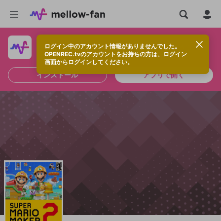
ログイン中のアカウント情報がありませんでした。
快適に視聴するなら、アプリをインストールしよう！
OPENREC.tvのアカウントをお持ちの方は、ログイン
画面からログインしてください。
インストール
アプリで開く