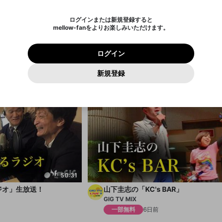
されたメールを送信しましたのでご
め、ログアウトしました
き、同意していただく必要があります。
X
X
Discordとは？からDiscordにアクセス
mellowポイントの購入に進みますか？
他者を誹謗中傷する表現
0
6
確認ください
ログインまたは新規登録すると
Discordアカウントを作成
1:39:00
mellow-fanをよりお楽しみいただけます。
いいえ
はい
利用規約
を確認しました。
0
500
著作権の侵害
Google
Google
プレミアム会員に入会
mellow-fan のメールアドレス（mellow-fan.comドメイン
OK
いいえ
はい
-Pass」2元生放送
「籾井優里奈のサンサンひまわりラジ
利用規約
および
プライバシーポリシー
に同意頂いた上で次にお
この画面からDiscordに参加する
プライバシーポリシー
を確認しました。
及びcs.openrec.co.jpドメイン）が受信拒否設定に含まれて
ログイン
進みください。
OK
プライバシーの侵害
GIG TV MIX
ご登録いただいた情報はサービスの向上を目的として
再設定する
いないかご確認ください。
ログイン
Yahoo! JAPAN
Yahoo! JAPAN
使用いたします。
一部無料
4日前
Discordは第三者が提供するコミュニティーサービスで、mellow-
報告された問題については、利用規約に違反しているかどうか
パスワードを忘れた方は
こちら
過激な暴力や自傷行為
確認しました
fanとは関わりがありません。Discordに関してのお問い合わせには
一部サービスをご利用いただくには、生年月の登録が
をスタッフが確認します。
この機能をむやみに使用すること
新規登録
お答えすることができません。Discordの仕様変更により、限定コ
アカウントをお持ちですか？
アカウントを作成する
入力
必要です。
は、利用規約違反になります。
Appleでサインアップ
Appleでサインイン
ミュニティ特典の提供が終了する可能性がありますが、その際の補
なりすまし行為
ご登録いただいた情報は公開されません。
償は一切行いません。外部サービスとのID連携に関する同意事項に
同意の上、参加をお願いします。
出会いを誘導する行為
閉じる
送信
mellow-fanの
mellow-fanの
利用規約
利用規約
・
・
プライバシーポリシー
プライバシーポリシー
・
・
外部サービ
外部サービ
外部サービスとのID連携に関する同意事項
登録
スとのID連携に関する同意事項
スとのID連携に関する同意事項
に同意頂いた上で、次にお進み
に同意頂いた上で、次にお進み
ねずみ講やマルチ商法
アカウント作成
ください
ください
Discordとは？
Discordに参加する
誤解を招く配信設定
あとで登録
mellow-fanからのお得な情報をメールで受け取
ゲームの録画禁止区域の配信
る
改造版・海賊版ソフトの配信
50:31
ジオ」生放送！
山下圭志の「KC's BAR」
政治的・宗教的・人種的な内容
GIG TV MIX
その他の問題
一部無料
6日前