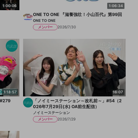
1:00:06
1:06:34
ONE TO ONE 『滋養強壮！小山百代』第99回
ONE TO ONE
メンバー
2026/7/30
1:18:57
16:07
279
「ノイミーステーション～改札前～」#54（2
026年7月29日(水) OA前生配信）
ノイミーステーション
メンバー
2026/7/29