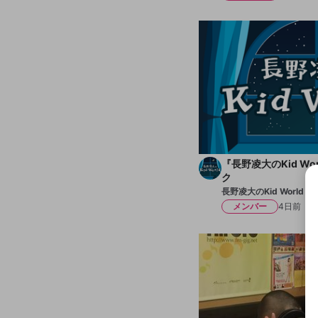
『長野凌大のKid Wo
ク
長野凌大のKid World
メンバー
4日前