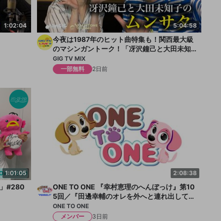
1:02:04
5:04:58
今夜は1987年のヒット曲特集も！関西最大級
のマシンガントーク！「冴沢鐘己と大田未知
子のムンサタ」
GIG TV MIX
一部無料
2日前
1:01:05
2:08:38
#280
ONE TO ONE 『幸村恵理のへんぼっけ』第10
5回／『田邊幸輔のオレを外へと連れ出して』
第69回
ONE TO ONE
メンバー
3日前