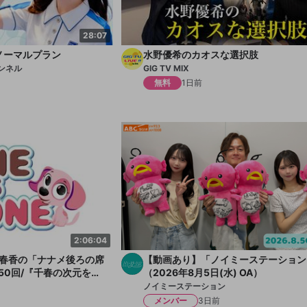
28:07
日ノーマルプラン
水野優希のカオスな選択肢
ンネル
GIG TV MIX
無料
1日前
2:06:04
 千菅春香の「ナナメ後ろの席
【動画あり】「ノイミーステーション」
50回/『千春の次元をこ
（2026年8月5日(水) OA）
ノイミーステーション
メンバー
3日前