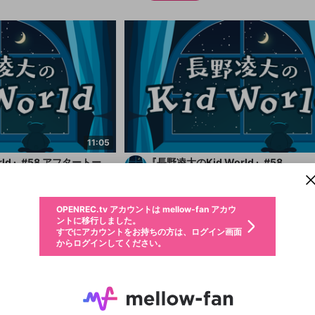
新規登録
11:05
OPENREC.tv アカウントは mellow-fan アカウ
OPENREC.tvアカウントはmellow-fanアカウン
パーソナルデータの登録
限定コミュニティ参加方法
ントに移行しました。
トに統合しました。
rld』#58 アフタートー
『長野凌大のKid World』#58
すでにアカウントをお持ちの方は、ログイン画面
こちらからOPENREC.tvでログイン中のアカウ
長野凌大のKid World
からログインしてください。
ント情報を引き継ぐことができます。
生年月
無料
4日前
不適切なユーザーとして報告します
サブスクシェア
OPENREC.tv アカウントは mellow-fan アカウ
@
新規登録
ログイン
か？
年
月
ントに移行しました。
すでにアカウントをお持ちの方は、ログイン画面
生年月は登録後に変更できません。
認証コードの入力
からログインしてください。
ログイン
ご確認ください
メールアドレスで新規登録
メールアドレスでログイン
問題を選択してください
性別
メールアドレスにメールを送信しました。30分以内にメ
パスワード再設定
詳しくはこちら
この限定コミュニティは、Discordで提供されています。
入力していただいたメールアドレス
男性
女性
その他
問題を選択してください
ール記載の6桁の認証コードを入力してください。
利用規約とプライバシーポリシーが更新されました。
または
または
ポイントが不足しています
に、パスワード再設定用URLを記載
セッションの有効期限が切れたた
Discordアカウントをお持ちでない方
サービスを利用するには変更後の内容をご確認いただ
わいせつな表現
認証コード
検索履歴をすべて削除しますか？
登録したメールアドレスを入力し、送信してください。
お住まいの地域