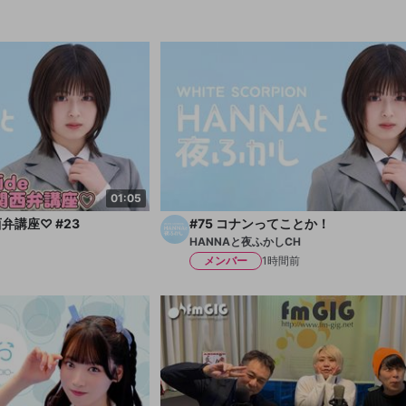
01:05
西弁講座♡ #23
#75 コナンってことか！
HANNAと夜ふかしCH
メンバー
1時間前