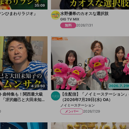
35:09
サンひまわりラジオ」
水野優希のカオスな選択肢
GIG TV MIX
無料
2026/7/31
4:23:50
ット曲特集も！関西最大級
【生配信】「ノイミーステーション」#
！「冴沢鐘己と大田未知
（2026年7月29日(水) OA）
ノイミーステーション
0
メンバー
2026/7/29