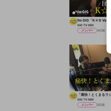
fm GIG「K☆G Vai
GIG TV MIX
メンバー
4日前
「痛快！とくまるラ
GIG TV MIX
メンバー
5日前