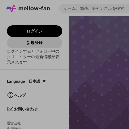
ログイン
新規登録
ログインするとフォロー中の
クリエイターの最新情報が表
示されます
Language
：
日本語
日本語
ヘルプ
English
お問い合わせ
中文(簡体)
한국어
運営会社
利用規約