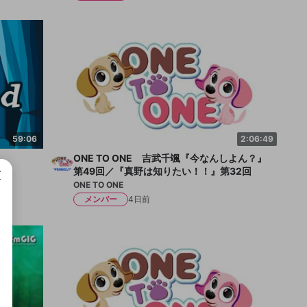
59:06
2:06:49
ONE TO ONE 吉武千颯『今なんしよん？』
第49回／『真野は知りたい！！』第32回
ONE TO ONE
メンバー
4日前