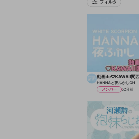
フィルタ
動画de♡KAWAII関
HANNAと夜ふかしCH
メンバー
52分前