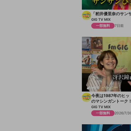
「籾井優里奈のサン
GIG TV MIX
一部無料
7日前
今夜は1987年のヒ
のマシンガントーク
子のムンサタ」
GIG TV MIX
一部無料
2026/7/3