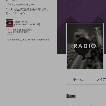
プライバシーポリシー
Cookie及び広告識別番号等に関す
るガイドライン
JASRAC許諾
第9036330001Y45123号
NexTone許諾番号
ID000008336
© OPENREC, inc. All Rights Reserved.
ホーム
ライブ
動画