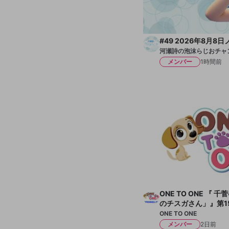
#49 2026年8月8
河瀬詩の泡沫らじおチャ
メンバー
1時間前
ONE TO ONE 『
のチスガさん」』第1
えたる！』第69回
ONE TO ONE
メンバー
2日前