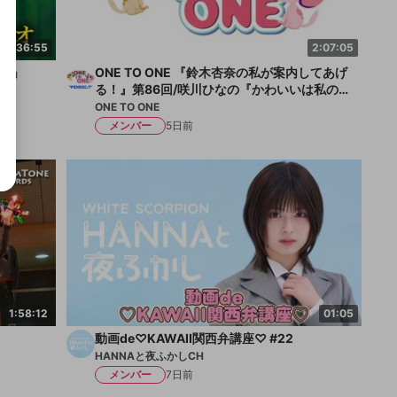
36:55
2:07:05
オ」
ONE TO ONE 『鈴木杏奈の私が案内してあげ
る！』第86回/咲川ひなの『かわいいは私の中
にあり!!』第29回
ONE TO ONE
メンバー
5日前
1:58:12
01:05
動画de♡KAWAII関西弁講座♡ #22
HANNAと夜ふかしCH
メンバー
7日前