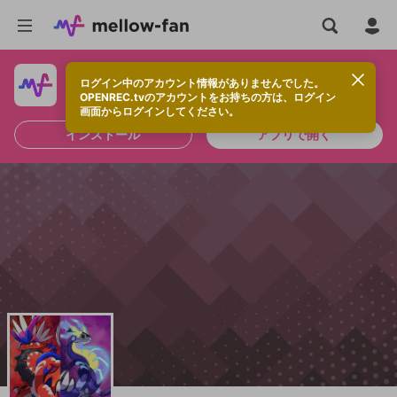
ログイン中のアカウント情報がありませんでした。
快適に視聴するなら、アプリをインストールしよう！
OPENREC.tvのアカウントをお持ちの方は、ログイン
画面からログインしてください。
インストール
アプリで開く