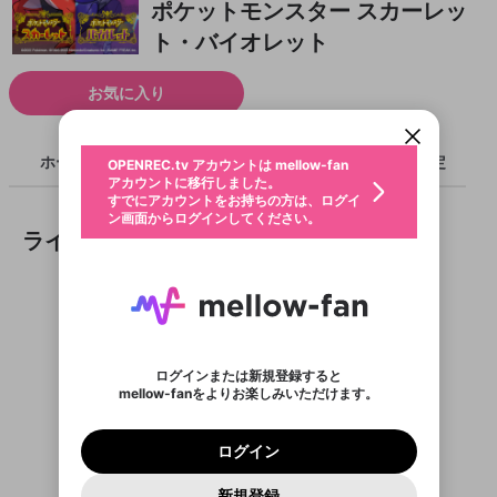
ポケットモンスター スカーレッ
ト・バイオレット
新規登録
OPENREC.tv アカウントは mellow-fan
OPENREC.tvアカウントはmellow-fanア
限定コミュニティ参加方法
パーソナルデータの登録
アカウントに移行しました。
カウントに統合しました。
お気に入り
すでにアカウントをお持ちの方は、ログイ
こちらからOPENREC.tvでログイン中のア
ン画面からログインしてください。
カウント情報を引き継ぐことができます。
生年月
不適切なユーザーとして報告しま
ホーム
ライブ
キャプチャ
配信予定
OPENREC.tv アカウントは mellow-fan
サブスクシェア
@
新規登録
ログイン
すか？
年
月
アカウントに移行しました。
認証コードの入力
すでにアカウントをお持ちの方は、ログイ
生年月は登録後に変更できません。
ン画面からログインしてください。
ご確認ください
ログイン
ライブ
メールアドレスで新規登録
メールアドレスでログイン
問題を選択してください
この限定コミュニティは、Discordで提供されてい
性別
メールアドレスにメールを送信しました。30分以内
パスワード再設定
ます。
にメール記載の6桁の認証コードを入力してくださ
入力していただいたメールアドレ
男性
女性
その他
利用規約とプライバシーポリシーが更新されま
問題を選択してください
詳しくはこちら
い。
または
または
ポイントが不足しています
した。 サービスを利用するには変更後の内容を
Discordアカウントをお持ちでない方
スに、パスワード再設定用URLを
セッションの有効期限が切れたた
登録したメールアドレスを入力し、送信してくださ
わいせつな表現
お住まいの地域
ご確認いただき、同意していただく必要があり
認証コード
い。
記載されたメールを送信しました
め、ログアウトしました
Discordとは？からDiscordにアクセス
X
X
ます。
mellowポイントの購入に進みますか？
他者を誹謗中傷する表現
のでご確認ください
0
6
ログインまたは新規登録すると
Discordアカウントを作成
動画がありません
mellow-fanをよりお楽しみいただけます。
0
500
著作権の侵害
Google
Google
利用規約
プレミアム会員に入会
を確認しました。
OK
いいえ
はい
mellow-fan のメールアドレス（mellow-fan.comド
この画面からDiscordに参加する
利用規約
および
プライバシーポリシー
に同意頂いた上で
ログイン
プライバシーポリシー
を確認しました。
メイン及びcs.openrec.co.jpドメイン）が受信拒否設
次にお進みください。
OK
プライバシーの侵害
ご登録いただいた情報はサービスの向上を目的
ログイン
再設定する
定に含まれていないかご確認ください。
Yahoo! JAPAN
Yahoo! JAPAN
Discordは第三者が提供するコミュニティーサービスで、
として使用いたします。
報告された問題については、利用規約に違反しているか
パスワードを忘れた方は
こちら
過激な暴力や自傷行為
mellow-fanとは関わりがありません。Discordに関してのお
一部サービスをご利用いただくには、生年月の
どうかをスタッフが確認します。
この機能をむやみに使
新規登録
確認しました