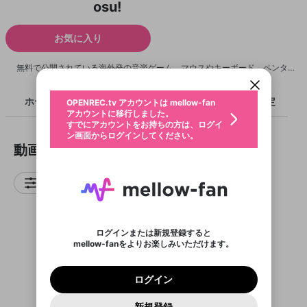
osu!
新規登録
お気に入り
OPENREC.tv アカウントは mellow-fan
OPENREC.tvアカウントはmellow-fanア
限定コミュニティ参加方法
パーソナルデータの登録
アカウントに移行しました。
カウントに統合しました。
すでにアカウントをお持ちの方は、ログイ
こちらからOPENREC.tvでログイン中のア
無料で公開されている海外発の音楽ゲーム。マウスやキーボード、ペンタブレットなどの入力デバイスを使い、「Beatmap」と呼ばれるデータを元に、音楽のリズムや歌詞に合わせてコンボを繋げて高得点を狙っていく。Beatmapは誰でも作成・公開が可能で、世界中のユーザがアップロードしている。 ソフトのほとんどが日本語に対応し、約22万曲を超える譜面を公式HPから簡単にDLしてプレイする事が可能。VOCALOID楽曲やゲーム、アニソンなど、日本の曲が多いのも特長。 公式サイト：http://osu.ppy.sh/
ン画面からログインしてください。
カウント情報を引き継ぐことができます。
生年月
不適切なユーザーとして報告しま
ホーム
ライブ
キャプチャ
配信予定
OPENREC.tv アカウントは mellow-fan
サブスクシェア
@
新規登録
ログイン
すか？
年
月
アカウントに移行しました。
認証コードの入力
すでにアカウントをお持ちの方は、ログイ
生年月は登録後に変更できません。
ン画面からログインしてください。
ご確認ください
ログイン
動画
メールアドレスで新規登録
メールアドレスでログイン
問題を選択してください
この限定コミュニティは、Discordで提供されてい
性別
メールアドレスにメールを送信しました。30分以内
パスワード再設定
ます。
にメール記載の6桁の認証コードを入力してくださ
入力していただいたメールアドレ
男性
女性
その他
利用規約とプライバシーポリシーが更新されま
問題を選択してください
詳しくはこちら
フィルタ
い。
または
または
ポイントが不足しています
した。 サービスを利用するには変更後の内容を
Discordアカウントをお持ちでない方
スに、パスワード再設定用URLを
セッションの有効期限が切れたた
登録したメールアドレスを入力し、送信してくださ
わいせつな表現
お住まいの地域
ご確認いただき、同意していただく必要があり
認証コード
い。
記載されたメールを送信しました
め、ログアウトしました
Discordとは？からDiscordにアクセス
X
X
ます。
mellowポイントの購入に進みますか？
他者を誹謗中傷する表現
のでご確認ください
0
6
ログインまたは新規登録すると
Discordアカウントを作成
mellow-fanをよりお楽しみいただけます。
0
500
著作権の侵害
Google
Google
利用規約
プレミアム会員に入会
を確認しました。
OK
いいえ
はい
mellow-fan のメールアドレス（mellow-fan.comド
この画面からDiscordに参加する
利用規約
および
プライバシーポリシー
に同意頂いた上で
ログイン
プライバシーポリシー
を確認しました。
メイン及びcs.openrec.co.jpドメイン）が受信拒否設
次にお進みください。
OK
プライバシーの侵害
ご登録いただいた情報はサービスの向上を目的
ログイン
動画がありません
再設定する
定に含まれていないかご確認ください。
Yahoo! JAPAN
Yahoo! JAPAN
Discordは第三者が提供するコミュニティーサービスで、
として使用いたします。
報告された問題については、利用規約に違反しているか
パスワードを忘れた方は
こちら
過激な暴力や自傷行為
mellow-fanとは関わりがありません。Discordに関してのお
一部サービスをご利用いただくには、生年月の
どうかをスタッフが確認します。
この機能をむやみに使
新規登録