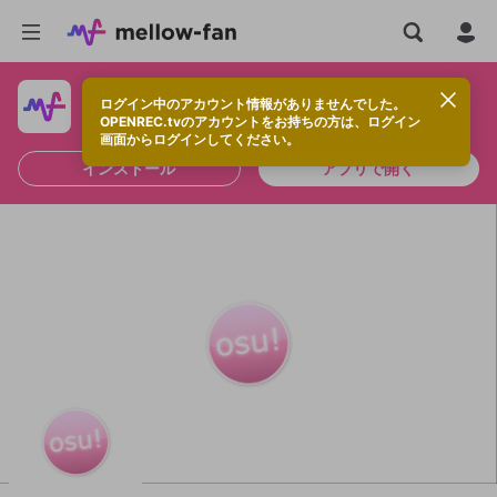
ログイン中のアカウント情報がありませんでした。
快適に視聴するなら、アプリをインストールしよう！
OPENREC.tvのアカウントをお持ちの方は、ログイン
画面からログインしてください。
インストール
アプリで開く