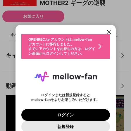
MOTHER2 ギーグの逆襲
新規登録
OPENREC.tv アカウントは mellow-fan
OPENREC.tvアカウントはmellow-fanア
限定コミュニティ参加方法
パーソナルデータの登録
お気に入り
アカウントに移行しました。
カウントに統合しました。
すでにアカウントをお持ちの方は、ログイ
こちらからOPENREC.tvでログイン中のア
ン画面からログインしてください。
カウント情報を引き継ぐことができます。
生年月
不適切なユーザーとして報告しま
ホーム
ライブ
キャプチャ
配信予定
OPENREC.tv アカウントは mellow-fan
サブスクシェア
@
新規登録
ログイン
すか？
年
月
アカウントに移行しました。
認証コードの入力
すでにアカウントをお持ちの方は、ログイ
激アツたこ焼きのダメージで
生年月は登録後に変更できません。
ン画面からログインしてください。
キャプチャ
ご確認ください
放屁する松
ログイン
🐼ﾆｬｱ
メールアドレスで新規登録
メールアドレスでログイン
問題を選択してください
19
11
7
この限定コミュニティは、Discordで提供されてい
性別
メールアドレスにメールを送信しました。30分以内
パスワード再設定
ます。
にメール記載の6桁の認証コードを入力してくださ
入力していただいたメールアドレ
男性
女性
その他
利用規約とプライバシーポリシーが更新されま
問題を選択してください
詳しくはこちら
布団ちゃん
布団ちゃん
い。
または
または
ポイントが不足しています
した。 サービスを利用するには変更後の内容を
Discordアカウントをお持ちでない方
スに、パスワード再設定用URLを
セッションの有効期限が切れたた
登録したメールアドレスを入力し、送信してくださ
わいせつな表現
お住まいの地域
ご確認いただき、同意していただく必要があり
認証コード
い。
動画
記載されたメールを送信しました
め、ログアウトしました
Discordとは？からDiscordにアクセス
X
X
ます。
mellowポイントの購入に進みますか？
他者を誹謗中傷する表現
のでご確認ください
0
6
ログインまたは新規登録すると
Discordアカウントを作成
mellow-fanをよりお楽しみいただけます。
0
500
著作権の侵害
Google
Google
利用規約
プレミアム会員に入会
を確認しました。
OK
いいえ
はい
mellow-fan のメールアドレス（mellow-fan.comド
この画面からDiscordに参加する
利用規約
および
プライバシーポリシー
に同意頂いた上で
ログイン
プライバシーポリシー
を確認しました。
メイン及びcs.openrec.co.jpドメイン）が受信拒否設
次にお進みください。
OK
プライバシーの侵害
ご登録いただいた情報はサービスの向上を目的
ログイン
再設定する
定に含まれていないかご確認ください。
Yahoo! JAPAN
Yahoo! JAPAN
Discordは第三者が提供するコミュニティーサービスで、
として使用いたします。
報告された問題については、利用規約に違反しているか
パスワードを忘れた方は
こちら
過激な暴力や自傷行為
mellow-fanとは関わりがありません。Discordに関してのお
一部サービスをご利用いただくには、生年月の
どうかをスタッフが確認します。
この機能をむやみに使
新規登録
確認しました
問い合わせにはお答えすることができません。Discordの仕
アカウントをお持ちですか？
アカウントを作成する
登録が必要です。