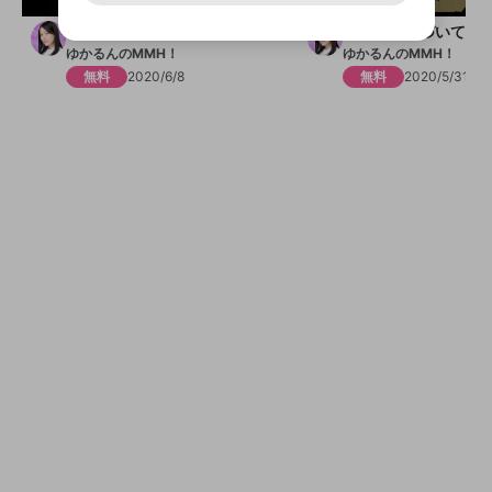
2:17:59
用することは、利用規約違反になります。
様変更により、限定コミュニティ特典の提供が終了する可能
入力
なりすまし行為
Appleでサインアップ
Appleでサインイン
ご登録いただいた情報は公開されません。
性がありますが、その際の補償は一切行いません。外部サー
ラストかな？
ラストに近づいてき
ビスとのID連携に関する同意事項に同意の上、参加をお願い
閉じる
出会いを誘導する行為
します。
ゆかるんのMMH！
ゆかるんのMMH！
送信
mellow-fanの
mellow-fanの
利用規約
利用規約
・
・
プライバシーポリシー
プライバシーポリシー
・
・
外部
外部
登録
無料
2020/6/8
無料
2020/5/31
外部サービスとのID連携に関する同意事項
サービスとのID連携に関する同意事項
サービスとのID連携に関する同意事項
に同意頂いた上
に同意頂いた上
ねずみ講やマルチ商法
アカウント作成
で、次にお進みください
で、次にお進みください
誤解を招く配信設定
あとで登録
Discordとは？
Discordに参加する
mellow-fanからのお得な情報をメールで受
ゲームの録画禁止区域の配信
け取る
改造版・海賊版ソフトの配信
政治的・宗教的・人種的な内容
その他の問題