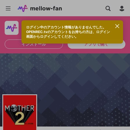
ログイン中のアカウント情報がありませんでした。
快適に視聴するなら、アプリをインストールしよう！
OPENREC.tvのアカウントをお持ちの方は、ログイン
画面からログインしてください。
インストール
アプリで開く