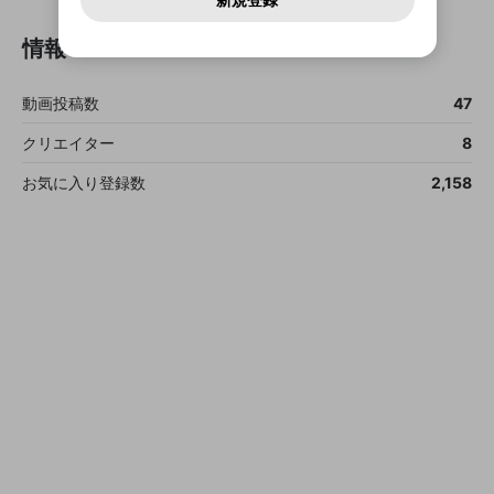
確認しました
問い合わせにはお答えすることができません。Discordの仕
アカウントをお持ちですか？
アカウントを作成する
登録が必要です。
用することは、利用規約違反になります。
様変更により、限定コミュニティ特典の提供が終了する可能
入力
なりすまし行為
Appleでサインアップ
Appleでサインイン
ご登録いただいた情報は公開されません。
性がありますが、その際の補償は一切行いません。外部サー
情報
ビスとのID連携に関する同意事項に同意の上、参加をお願い
閉じる
出会いを誘導する行為
します。
送信
mellow-fanの
mellow-fanの
利用規約
利用規約
・
・
プライバシーポリシー
プライバシーポリシー
・
・
外部
外部
登録
外部サービスとのID連携に関する同意事項
サービスとのID連携に関する同意事項
サービスとのID連携に関する同意事項
に同意頂いた上
に同意頂いた上
動画投稿数
47
ねずみ講やマルチ商法
アカウント作成
で、次にお進みください
で、次にお進みください
クリエイター
8
誤解を招く配信設定
あとで登録
Discordとは？
Discordに参加する
mellow-fanからのお得な情報をメールで受
お気に入り登録数
2,158
ゲームの録画禁止区域の配信
け取る
改造版・海賊版ソフトの配信
政治的・宗教的・人種的な内容
その他の問題