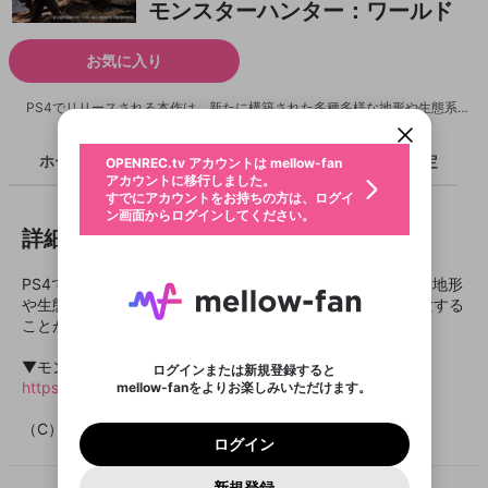
モンスターハンター：ワールド
新規登録
お気に入り
OPENREC.tv アカウントは mellow-fan
OPENREC.tvアカウントはmellow-fanア
限定コミュニティ参加方法
パーソナルデータの登録
アカウントに移行しました。
カウントに統合しました。
すでにアカウントをお持ちの方は、ログイ
こちらからOPENREC.tvでログイン中のア
PS4でリリースされる本作は、新たに構築された多種多様な地形や生態系が息づく世界で、モンスターを狩る狩猟生活を体験することができる。 ▼モンハンワールド攻略サイトGAMYはこちら https://gamy.jp/mh-w （C）CAPCOM CO., LTD. ALL RIGHTS RESERVED.
ン画面からログインしてください。
カウント情報を引き継ぐことができます。
生年月
不適切なユーザーとして報告しま
ホーム
ライブ
キャプチャ
配信予定
OPENREC.tv アカウントは mellow-fan
サブスクシェア
@
新規登録
ログイン
すか？
年
月
アカウントに移行しました。
認証コードの入力
すでにアカウントをお持ちの方は、ログイ
生年月は登録後に変更できません。
ン画面からログインしてください。
ご確認ください
ログイン
詳細
メールアドレスで新規登録
メールアドレスでログイン
問題を選択してください
この限定コミュニティは、Discordで提供されてい
性別
メールアドレスにメールを送信しました。30分以内
パスワード再設定
ます。
にメール記載の6桁の認証コードを入力してくださ
入力していただいたメールアドレ
男性
女性
その他
利用規約とプライバシーポリシーが更新されま
問題を選択してください
詳しくはこちら
PS4でリリースされる本作は、新たに構築された多種多様な地形
い。
または
または
ポイントが不足しています
した。 サービスを利用するには変更後の内容を
Discordアカウントをお持ちでない方
や生態系が息づく世界で、モンスターを狩る狩猟生活を体験する
スに、パスワード再設定用URLを
セッションの有効期限が切れたた
登録したメールアドレスを入力し、送信してくださ
わいせつな表現
お住まいの地域
ことができる。
ご確認いただき、同意していただく必要があり
認証コード
い。
記載されたメールを送信しました
め、ログアウトしました
Discordとは？からDiscordにアクセス
X
X
ます。
mellowポイントの購入に進みますか？
他者を誹謗中傷する表現
のでご確認ください
0
6
▼モンハンワールド攻略サイトGAMYはこちら
ログインまたは新規登録すると
Discordアカウントを作成
https://gamy.jp/mh-w
mellow-fanをよりお楽しみいただけます。
0
500
著作権の侵害
Google
Google
利用規約
プレミアム会員に入会
を確認しました。
OK
いいえ
はい
mellow-fan のメールアドレス（mellow-fan.comド
この画面からDiscordに参加する
利用規約
および
プライバシーポリシー
に同意頂いた上で
ログイン
（C）CAPCOM CO., LTD. ALL RIGHTS RESERVED.
プライバシーポリシー
を確認しました。
メイン及びcs.openrec.co.jpドメイン）が受信拒否設
次にお進みください。
OK
プライバシーの侵害
ご登録いただいた情報はサービスの向上を目的
ログイン
再設定する
定に含まれていないかご確認ください。
Yahoo! JAPAN
Yahoo! JAPAN
Discordは第三者が提供するコミュニティーサービスで、
として使用いたします。
報告された問題については、利用規約に違反しているか
パスワードを忘れた方は
こちら
過激な暴力や自傷行為
mellow-fanとは関わりがありません。Discordに関してのお
一部サービスをご利用いただくには、生年月の
どうかをスタッフが確認します。
この機能をむやみに使
新規登録