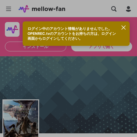
ログイン中のアカウント情報がありませんでした。
快適に視聴するなら、アプリをインストールしよう！
OPENREC.tvのアカウントをお持ちの方は、ログイン
画面からログインしてください。
インストール
アプリで開く