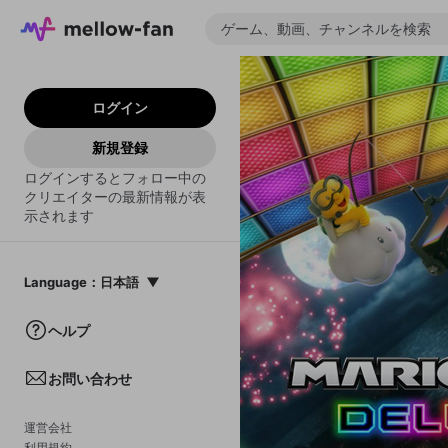
ログイン
新規登録
ログインするとフォロー中の
クリエイターの最新情報が表
示されます
Language
：
日本語
日本語
ヘルプ
English
お問い合わせ
中文(簡体)
한국어
運営会社
利用規約