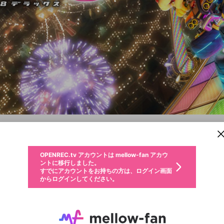
新規登録
OPENREC.tv アカウントは mellow-fan アカウ
OPENREC.tvアカウントはmellow-fanアカウン
パーソナルデータの登録
限定コミュニティ参加方法
ントに移行しました。
トに統合しました。
すでにアカウントをお持ちの方は、ログイン画面
こちらからOPENREC.tvでログイン中のアカウ
マリオカート8 デラックス
からログインしてください。
ント情報を引き継ぐことができます。
生年月
不適切なユーザーとして報告します
Switch
サブスクシェア
OPENREC.tv アカウントは mellow-fan アカウ
@
新規登録
ログイン
か？
年
月
ントに移行しました。
キャプチャ
配信予定
動画
詳細
すでにアカウントをお持ちの方は、ログイン画面
生年月は登録後に変更できません。
認証コードの入力
からログインしてください。
ログイン
ご確認ください
メールアドレスで新規登録
メールアドレスでログイン
問題を選択してください
性別
メールアドレスにメールを送信しました。30分以内にメ
パスワード再設定
詳しくはこちら
この限定コミュニティは、Discordで提供されています。
入力していただいたメールアドレス
男性
女性
その他
問題を選択してください
ール記載の6桁の認証コードを入力してください。
利用規約とプライバシーポリシーが更新されました。
または
または
ポイントが不足しています
に、パスワード再設定用URLを記載
セッションの有効期限が切れたた
Discordアカウントをお持ちでない方