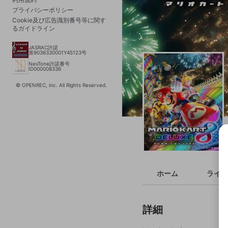
プライバシーポリシー
Cookie及び広告識別番号等に関す
るガイドライン
JASRAC許諾
第9036330001Y45123号
NexTone許諾番号
ID000008336
© OPENREC, inc. All Rights Reserved.
ホーム
ライブ
詳細