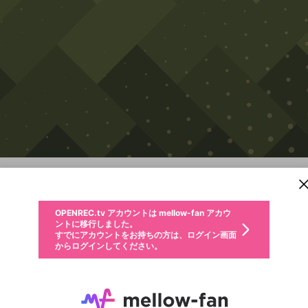
新規登録
OPENREC.tv アカウントは mellow-fan アカウ
OPENREC.tvアカウントはmellow-fanアカウン
パーソナルデータの登録
限定コミュニティ参加方法
ントに移行しました。
トに統合しました。
すでにアカウントをお持ちの方は、ログイン画面
こちらからOPENREC.tvでログイン中のアカウ
魔女の家
からログインしてください。
ント情報を引き継ぐことができます。
生年月
不適切なユーザーとして報告します
PC
サブスクシェア
OPENREC.tv アカウントは mellow-fan アカウ
@
新規登録
ログイン
か？
年
月
ントに移行しました。
キャプチャ
配信予定
動画
詳細
すでにアカウントをお持ちの方は、ログイン画面
生年月は登録後に変更できません。
認証コードの入力
からログインしてください。
ログイン
ご確認ください
メールアドレスで新規登録
メールアドレスでログイン
問題を選択してください
性別
メールアドレスにメールを送信しました。30分以内にメ
パスワード再設定
詳しくはこちら
この限定コミュニティは、Discordで提供されています。
入力していただいたメールアドレス
男性
女性
その他
問題を選択してください
ール記載の6桁の認証コードを入力してください。
利用規約とプライバシーポリシーが更新されました。
または
または
ポイントが不足しています
に、パスワード再設定用URLを記載
セッションの有効期限が切れたた
Discordアカウントをお持ちでない方