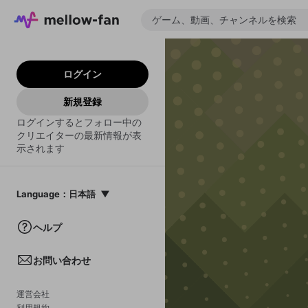
ログイン
新規登録
ログインするとフォロー中の
クリエイターの最新情報が表
示されます
Language
：
日本語
日本語
ヘルプ
English
お問い合わせ
中文(簡体)
한국어
運営会社
利用規約