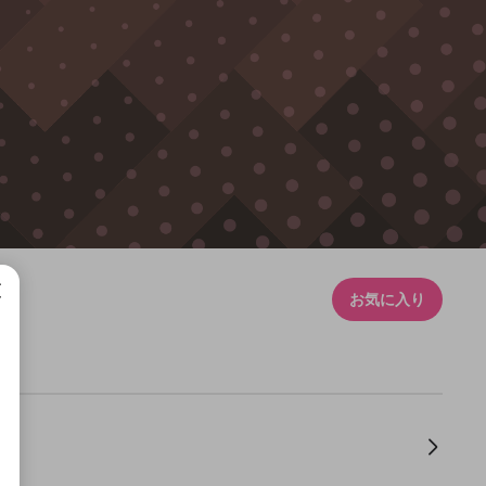
お気に入り
布団ちゃん、俺たちはオー
マスカキマサオの一週間
ンレックに"あにが"出来
な？
3
1
1
5
1
1