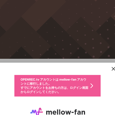
新規登録
OPENREC.tv アカウントは mellow-fan アカウ
OPENREC.tvアカウントはmellow-fanアカウン
パーソナルデータの登録
限定コミュニティ参加方法
ントに移行しました。
トに統合しました。
すでにアカウントをお持ちの方は、ログイン画面
こちらからOPENREC.tvでログイン中のアカウ
カラオケJOYSOUND for Nintendo Switch
からログインしてください。
ント情報を引き継ぐことができます。
生年月
不適切なユーザーとして報告します
Switch
サブスクシェア
OPENREC.tv アカウントは mellow-fan アカウ
@
新規登録
ログイン
か？
年
月
ントに移行しました。
キャプチャ
配信予定
動画
詳細
すでにアカウントをお持ちの方は、ログイン画面
生年月は登録後に変更できません。
認証コードの入力
からログインしてください。
ログイン
ご確認ください
メールアドレスで新規登録
メールアドレスでログイン
問題を選択してください
性別
 FIN
メールアドレスにメールを送信しました。30分以内にメ
パスワード再設定
詳しくはこちら
この限定コミュニティは、Discordで提供されています。
ん。
手マ〇ギター
紅だぁぁぁぁあああああ
入力していただいたメールアドレス
男性
女性
その他
問題を選択してください
ール記載の6桁の認証コードを入力してください。
利用規約とプライバシーポリシーが更新されました。
または
または
2
3
1
ポイントが不足しています
に、パスワード再設定用URLを記載
セッションの有効期限が切れたた
Discordアカウントをお持ちでない方