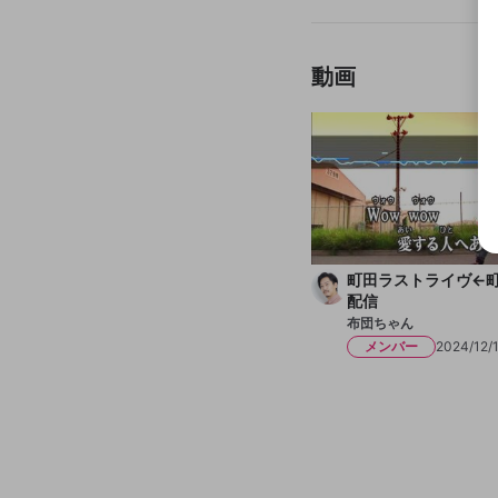
布団ちゃん
動画
町田ラストライヴ←
配信
布団ちゃん
メンバー
2024/12/