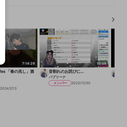
布団ちゃん
布団ちゃん
7:14:29
10:09
ck fes 「春の兆し」酒
音割れのお詫びに…
第
【
バブリーナ
す
バブ
メンバー
2023/12/30
2024/2/13