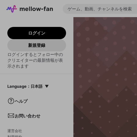
ログイン
新規登録
ログインするとフォロー中の
クリエイターの最新情報が表
示されます
Language
：
日本語
日本語
ヘルプ
English
お問い合わせ
中文(簡体)
한국어
運営会社
利用規約