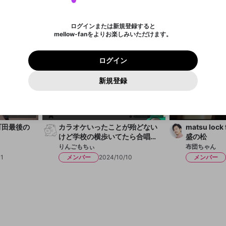
サービスを利用するには変更後の内容をご確認いただ
わいせつな表現
認証コード
検索履歴をすべて削除しますか？
登録したメールアドレスを入力し、送信してください。
お住まいの地域
布団ちゃん
布団ちゃん
されたメールを送信しましたのでご
め、ログアウトしました
き、同意していただく必要があります。
X
X
Discordとは？からDiscordにアクセス
mellowポイントの購入に進みますか？
他者を誹謗中傷する表現
0
6
確認ください
ログインまたは新規登録すると
Discordアカウントを作成
mellow-fanをよりお楽しみいただけます。
いいえ
はい
利用規約
を確認しました。
0
500
著作権の侵害
Google
Google
プレミアム会員に入会
mellow-fan のメールアドレス（mellow-fan.comドメイン
OK
いいえ
はい
利用規約
および
プライバシーポリシー
に同意頂いた上で次にお
この画面からDiscordに参加する
プライバシーポリシー
を確認しました。
及びcs.openrec.co.jpドメイン）が受信拒否設定に含まれて
ログイン
進みください。
OK
プライバシーの侵害
ご登録いただいた情報はサービスの向上を目的として
再設定する
いないかご確認ください。
ログイン
Yahoo! JAPAN
Yahoo! JAPAN
使用いたします。
Discordは第三者が提供するコミュニティーサービスで、mellow-
報告された問題については、利用規約に違反しているかどうか
パスワードを忘れた方は
こちら
過激な暴力や自傷行為
確認しました
fanとは関わりがありません。Discordに関してのお問い合わせには
一部サービスをご利用いただくには、生年月の登録が
をスタッフが確認します。
この機能をむやみに使用すること
新規登録
お答えすることができません。Discordの仕様変更により、限定コ
アカウントをお持ちですか？
アカウントを作成する
入力
必要です。
は、利用規約違反になります。
Appleでサインアップ
Appleでサインイン
ミュニティ特典の提供が終了する可能性がありますが、その際の補
なりすまし行為
ご登録いただいた情報は公開されません。
償は一切行いません。外部サービスとのID連携に関する同意事項に
同意の上、参加をお願いします。
出会いを誘導する行為
閉じる
5:05:54
3:20:04
送信
mellow-fanの
mellow-fanの
利用規約
利用規約
・
・
プライバシーポリシー
プライバシーポリシー
・
・
外部サービ
外部サービ
外部サービスとのID連携に関する同意事項
登録
スとのID連携に関する同意事項
スとのID連携に関する同意事項
に同意頂いた上で、次にお進み
に同意頂いた上で、次にお進み
町田最後の
カラオケいったことが殆どない
matsu lo
ねずみ講やマルチ商法
アカウント作成
ください
ください
けど学校の横歩いてたら合唱曲
盛の松
Discordとは？
Discordに参加する
が聞こえてきたのでぼくも歌い
誤解を招く配信設定
りんごもちぃ
布団ちゃん
あとで登録
たくなった
11
メンバー
2024/10/10
メンバー
mellow-fanからのお得な情報をメールで受け取
ゲームの録画禁止区域の配信
る
改造版・海賊版ソフトの配信
政治的・宗教的・人種的な内容
その他の問題