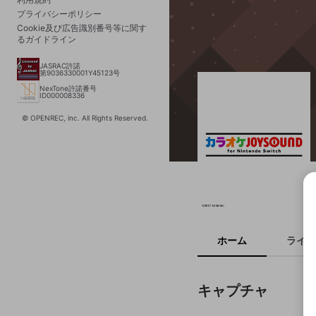
プライバシーポリシー
Cookie及び広告識別番号等に関す
るガイドライン
JASRAC許諾
第9036330001Y45123号
NexTone許諾番号
ID000008336
© OPENREC, inc. All Rights Reserved.
ホーム
ライブ
[MACHIDA IN ROCK FES
キャプチャ
AL] ありがとう布団ちゃ
ありがとう町田。
15
9
3