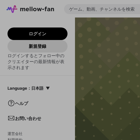
ログイン
新規登録
ログインするとフォロー中の
クリエイターの最新情報が表
示されます
Language
：
日本語
日本語
ヘルプ
English
お問い合わせ
中文(簡体)
한국어
運営会社
利用規約