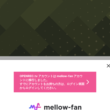
新規登録
OPENREC.tv アカウントは mellow-fan アカウ
OPENREC.tvアカウントはmellow-fanアカウン
パーソナルデータの登録
限定コミュニティ参加方法
ントに移行しました。
トに統合しました。
すでにアカウントをお持ちの方は、ログイン画面
こちらからOPENREC.tvでログイン中のアカウ
ドカポン！怒りの鉄剣
からログインしてください。
ント情報を引き継ぐことができます。
生年月
不適切なユーザーとして報告します
Switch
サブスクシェア
OPENREC.tv アカウントは mellow-fan アカウ
@
新規登録
ログイン
か？
年
月
ントに移行しました。
キャプチャ
配信予定
動画
詳細
すでにアカウントをお持ちの方は、ログイン画面
生年月は登録後に変更できません。
認証コードの入力
からログインしてください。
ログイン
ご確認ください
メールアドレスで新規登録
メールアドレスでログイン
問題を選択してください
性別
メールアドレスにメールを送信しました。30分以内にメ
パスワード再設定
詳しくはこちら
この限定コミュニティは、Discordで提供されています。
入力していただいたメールアドレス
男性
女性
その他
問題を選択してください
ール記載の6桁の認証コードを入力してください。
利用規約とプライバシーポリシーが更新されました。
または
または
ポイントが不足しています
に、パスワード再設定用URLを記載
セッションの有効期限が切れたた
Discordアカウントをお持ちでない方