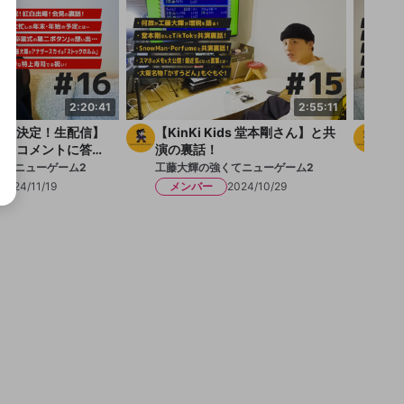
2:20:41
2:55:11
出場決定！生配信】
【KinKi Kids 堂本剛さん】と共
つ
とんコメントに答え
演の裏話！
大
コ大もおめでと
くてニューゲーム2
工藤大輝の強くてニューゲーム2
工藤
2024/11/19
メンバー
2024/10/29