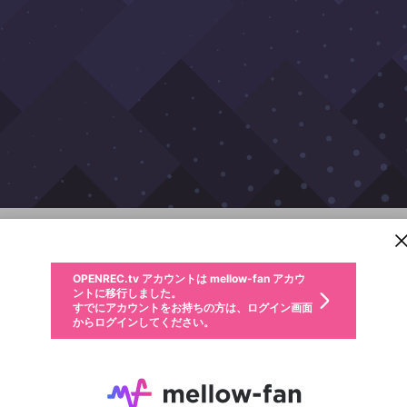
新規登録
OPENREC.tv アカウントは mellow-fan アカウ
OPENREC.tvアカウントはmellow-fanアカウン
パーソナルデータの登録
限定コミュニティ参加方法
ントに移行しました。
トに統合しました。
すでにアカウントをお持ちの方は、ログイン画面
こちらからOPENREC.tvでログイン中のアカウ
からログインしてください。
ント情報を引き継ぐことができます。
雑談
生年月
不適切なユーザーとして報告します
サブスクシェア
OPENREC.tv アカウントは mellow-fan アカウ
@
新規登録
ログイン
か？
年
月
ントに移行しました。
キャプチャ
配信予定
動画
詳細
すでにアカウントをお持ちの方は、ログイン画面
生年月は登録後に変更できません。
認証コードの入力
からログインしてください。
ログイン
ご確認ください
メールアドレスで新規登録
メールアドレスでログイン
問題を選択してください
性別
ンキング
メールアドレスにメールを送信しました。30分以内にメ
パスワード再設定
詳しくはこちら
この限定コミュニティは、Discordで提供されています。
入力していただいたメールアドレス
男性
女性
その他
問題を選択してください
ール記載の6桁の認証コードを入力してください。
利用規約とプライバシーポリシーが更新されました。
または
または
ポイントが不足しています
に、パスワード再設定用URLを記載
セッションの有効期限が切れたた
Discordアカウントをお持ちでない方
サービスを利用するには変更後の内容をご確認いただ
わいせつな表現