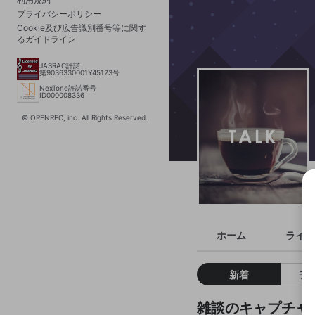
プライバシーポリシー
Cookie及び広告識別番号等に関す
るガイドライン
JASRAC許諾
第9036330001Y45123号
NexTone許諾番号
ID000008336
© OPENREC, inc. All Rights Reserved.
ホーム
ライブ
新着
ラ
雑談のキャプチャ