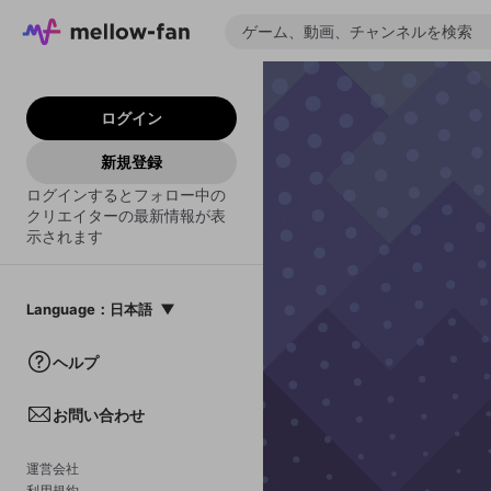
ログイン
新規登録
ログインするとフォロー中の
クリエイターの最新情報が表
示されます
Language
：
日本語
日本語
ヘルプ
English
お問い合わせ
中文(簡体)
한국어
運営会社
利用規約