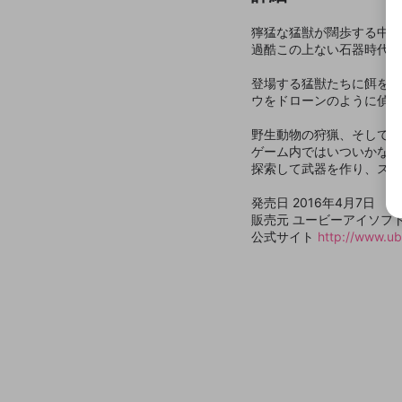
獰猛な猛獣が闊歩する中を
過酷この上ない石器時代の
登場する猛獣たちに餌を与
ウをドローンのように偵察
野生動物の狩猟、そして敵
ゲーム内ではいついかなる
探索して武器を作り、スキ
発売日 2016年4月7日
販売元 ユービーアイソフ
公式サイト
http://www.ubi