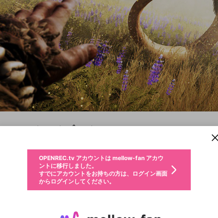
新規登録
OPENREC.tv アカウントは mellow-fan アカウ
OPENREC.tvアカウントはmellow-fanアカウン
パーソナルデータの登録
限定コミュニティ参加方法
ントに移行しました。
トに統合しました。
ファークライ プライマル
すでにアカウントをお持ちの方は、ログイン画面
こちらからOPENREC.tvでログイン中のアカウ
からログインしてください。
ント情報を引き継ぐことができます。
PC
PS4
Xboxone
生年月
不適切なユーザーとして報告します
サブスクシェア
OPENREC.tv アカウントは mellow-fan アカウ
@
新規登録
ログイン
か？
年
月
ントに移行しました。
すでにアカウントをお持ちの方は、ログイン画面
生年月は登録後に変更できません。
認証コードの入力
キャプチャ
配信予定
動画
詳細
からログインしてください。
ログイン
ご確認ください
メールアドレスで新規登録
メールアドレスでログイン
問題を選択してください
性別
メールアドレスにメールを送信しました。30分以内にメ
パスワード再設定
詳しくはこちら
この限定コミュニティは、Discordで提供されています。
入力していただいたメールアドレス
男性
女性
その他
問題を選択してください
ール記載の6桁の認証コードを入力してください。
利用規約とプライバシーポリシーが更新されました。
または
または