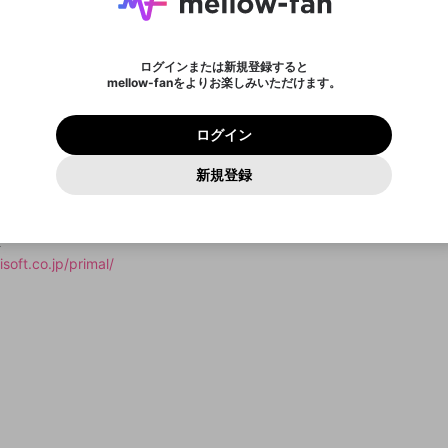
ポイントが不足しています
に、パスワード再設定用URLを記載
セッションの有効期限が切れたた
Discordアカウントをお持ちでない方
サービスを利用するには変更後の内容をご確認いただ
わいせつな表現
認証コード
検索履歴をすべて削除しますか？
登録したメールアドレスを入力し、送信してください。
お住まいの地域
、棍棒や手槍一つで生き抜く。
されたメールを送信しましたのでご
め、ログアウトしました
き、同意していただく必要があります。
X
X
Discordとは？からDiscordにアクセス
mellowポイントの購入に進みますか？
他者を誹謗中傷する表現
サバイバルが楽しめるオープンワールドゲーム。
0
6
確認ください
ログインまたは新規登録すると
Discordアカウントを作成
mellow-fanをよりお楽しみいただけます。
いいえ
はい
利用規約
を確認しました。
0
500
著作権の侵害
え手なづけることで、サーベルタイガーなどの大型動物を移動手段とし
Google
Google
プレミアム会員に入会
mellow-fan のメールアドレス（mellow-fan.comドメイン
OK
いいえ
はい
利用規約
および
プライバシーポリシー
に同意頂いた上で次にお
この画面からDiscordに参加する
プライバシーポリシー
を確認しました。
に使用したり、プレイヤーの仲間として使役することができる。
及びcs.openrec.co.jpドメイン）が受信拒否設定に含まれて
ログイン
進みください。
OK
プライバシーの侵害
ご登録いただいた情報はサービスの向上を目的として
再設定する
いないかご確認ください。
ログイン
Yahoo! JAPAN
Yahoo! JAPAN
対部族との争いなど、
使用いたします。
Discordは第三者が提供するコミュニティーサービスで、mellow-
報告された問題については、利用規約に違反しているかどうか
パスワードを忘れた方は
こちら
過激な暴力や自傷行為
確認しました
fanとは関わりがありません。Discordに関してのお問い合わせには
時でも危険が襲ってくる。
一部サービスをご利用いただくには、生年月の登録が
をスタッフが確認します。
この機能をむやみに使用すること
新規登録
お答えすることができません。Discordの仕様変更により、限定コ
アカウントをお持ちですか？
アカウントを作成する
ルを磨いて強くなれ！
入力
必要です。
は、利用規約違反になります。
Appleでサインアップ
Appleでサインイン
ミュニティ特典の提供が終了する可能性がありますが、その際の補
なりすまし行為
ご登録いただいた情報は公開されません。
償は一切行いません。外部サービスとのID連携に関する同意事項に
同意の上、参加をお願いします。
出会いを誘導する行為
閉じる
ト
送信
mellow-fanの
mellow-fanの
利用規約
利用規約
・
・
プライバシーポリシー
プライバシーポリシー
・
・
外部サービ
外部サービ
外部サービスとのID連携に関する同意事項
登録
soft.co.jp/primal/
スとのID連携に関する同意事項
スとのID連携に関する同意事項
に同意頂いた上で、次にお進み
に同意頂いた上で、次にお進み
ねずみ講やマルチ商法
アカウント作成
ください
ください
Discordとは？
Discordに参加する
誤解を招く配信設定
あとで登録
mellow-fanからのお得な情報をメールで受け取
ゲームの録画禁止区域の配信
る
改造版・海賊版ソフトの配信
政治的・宗教的・人種的な内容