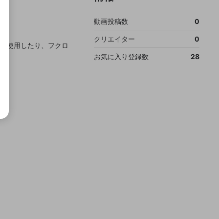
動画投稿数
0
クリエイター
0
て使用したり、フクロ
お気に入り登録数
28