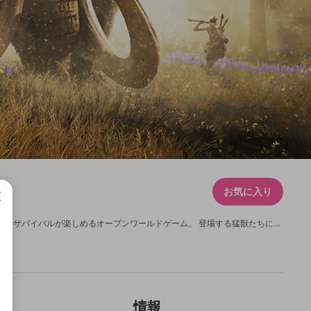
お気に入り
獰猛な猛獣が闊歩する中を、棍棒や手槍一つで生き抜く。 過酷この上ない石器時代のサバイバルが楽しめるオープンワールドゲーム。 登場する猛獣たちに餌を与え手なづけることで、サーベルタイガーなどの大型動物を移動手段として使用したり、フクロウをドローンのように偵察に使用したり、プレイヤーの仲間として使役することができる。 野生動物の狩猟、そして敵対部族との争いなど、 ゲーム内ではいついかなる時でも危険が襲ってくる。 探索して武器を作り、スキルを磨いて強くなれ！ 発売日 2016年4月7日 販売元 ユービーアイソフト 公式サイト http://www.ubisoft.co.jp/primal/
情報