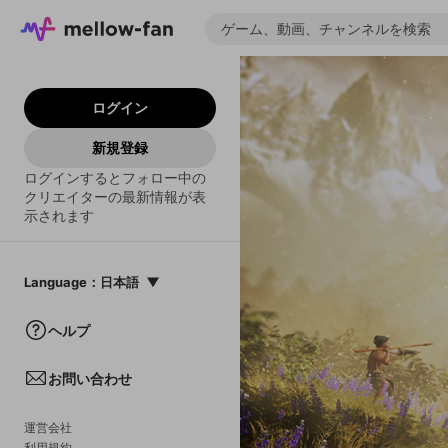
ログイン
新規登録
ログインするとフォロー中の
クリエイターの最新情報が表
示されます
Language
：
日本語
日本語
ヘルプ
English
お問い合わせ
中文(簡体)
한국어
運営会社
利用規約