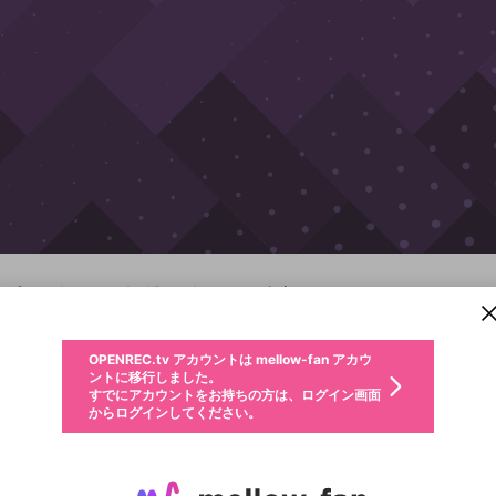
新規登録
OPENREC.tv アカウントは mellow-fan アカウ
OPENREC.tvアカウントはmellow-fanアカウン
パーソナルデータの登録
限定コミュニティ参加方法
ントに移行しました。
トに統合しました。
ウルトラストリートファイターⅣ
すでにアカウントをお持ちの方は、ログイン画面
こちらからOPENREC.tvでログイン中のアカウ
からログインしてください。
ント情報を引き継ぐことができます。
PC
PS4
PS3
Xbox360
アーケード
生年月
不適切なユーザーとして報告します
サブスクシェア
OPENREC.tv アカウントは mellow-fan アカウ
@
新規登録
ログイン
か？
年
月
ントに移行しました。
すでにアカウントをお持ちの方は、ログイン画面
生年月は登録後に変更できません。
認証コードの入力
キャプチャ
配信予定
動画
詳細
からログインしてください。
ログイン
ご確認ください
メールアドレスで新規登録
メールアドレスでログイン
問題を選択してください
性別
メールアドレスにメールを送信しました。30分以内にメ
パスワード再設定
詳しくはこちら
この限定コミュニティは、Discordで提供されています。
ンキング
入力していただいたメールアドレス
男性
女性
その他
問題を選択してください
ール記載の6桁の認証コードを入力してください。
利用規約とプライバシーポリシーが更新されました。
または
または