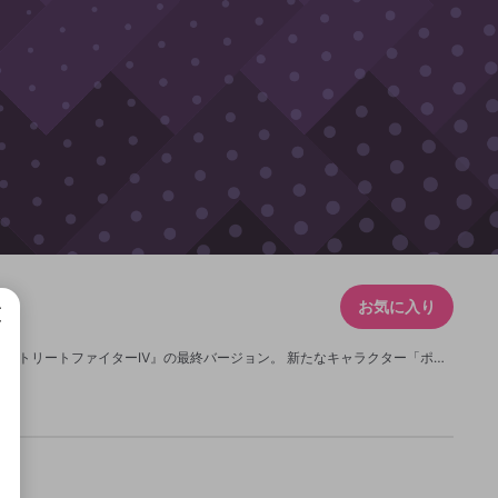
お気に入り
人気対戦格闘ゲーム『ストリートファイター』シリーズのナンバリングタイトル『ストリートファイターⅣ』の最終バージョン。 新たなキャラクター「ポイズン」「ヒューゴー」「エレナ」「ロレント」「ディカープリ」を加えた総勢４４名は、シリーズ最多のキャラクター数を誇る。 単なるバージョンアップではなく、従来ではひとつしか選択できなかったウルコンを、防御力が低下するデメリットと引き換えに２種類使うことができる「ウルトラコンボダブル」や、ゲージ消費で多段攻撃をセービングする「レッドセービングアタック」、起き上がりを遅れさせる「ディレイスタンディング」など、新要素を取り入れ革新的に生まれ変わった。 各キャラクターの硬直時間や攻撃力の調整も行われ、名実ともにシリーズ集大成の名に相応しいものになっている。 発売日 2014年4月17日 販売元 カプコン 公式サイト http://www.capcom.co.jp/sf4/