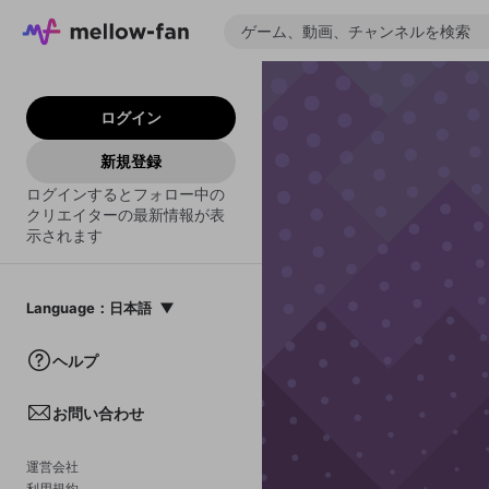
ログイン
新規登録
ログインするとフォロー中の
クリエイターの最新情報が表
示されます
Language
：
日本語
日本語
ヘルプ
English
お問い合わせ
中文(簡体)
한국어
運営会社
利用規約