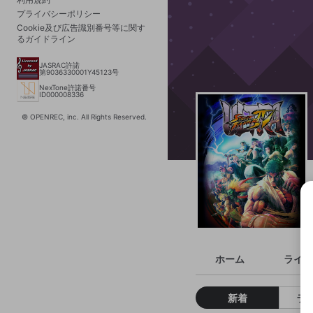
プライバシーポリシー
Cookie及び広告識別番号等に関す
るガイドライン
JASRAC許諾
第9036330001Y45123号
NexTone許諾番号
ID000008336
© OPENREC, inc. All Rights Reserved.
ホーム
ライブ
新着
ラ