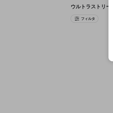
ウルトラストリー
たいじvsこく兄、6-6
たいじさんいけるよ
フィルタ
結末は！？
6
1
1
自分の枠で帰ってくんな
たいじにも意味不明な技
11
4
配信者がいるらしい
12
3
たいちゃんねる
天才なんだよな、俺
48
8
2
たいちゃんねる
16
4
3
たいちゃんねる
たいちゃんねる
たいちゃんねる