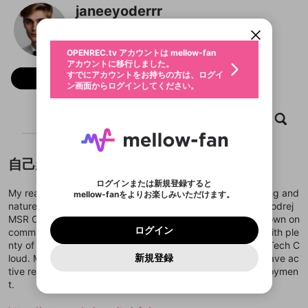
アカウントに移行しました。
カウントに統合しました。
janeeyoderrr
すでにアカウントをお持ちの方は、ログイ
こちらからOPENREC.tvでログイン中のア
動画プレイリストを選択
ン画面からログインしてください。
カウント情報を引き継ぐことができます。
@
janeeyoderrr
生年月
固定動画に設定
不適切なユーザーとして報告しま
ファンレター
OPENREC.tv アカウントは mellow-fan
サブスクシェア
@
新規登録
ログイン
すか？
年
月
アカウントに移行しました。
マイページに表示されている動画 (ライブ配信、配
認証コードの入力
すでにアカウントをお持ちの方は、ログイ
生年月は登録後に変更できません。
信予定、アーカイブ、アップロード動画) をページ
フォロー
選択できるプレイリストがありません。
応援している配信者にファンレターを送ることがで
ン画面からログインしてください。
ご確認ください
のトップに1つ固定できます。動画タイトル横のメ
ログイン
プレイリストは動画の再生画面で作成で
きます。好きなデザインを選んでメッセージを書い
ニューより設定することができます。
メールアドレスで新規登録
メールアドレスでログイン
問題を選択してください
この限定コミュニティは、Discordで提供されてい
性別
きます。
たり、エールアイテムでデコレーションして、配信
メールアドレスにメールを送信しました。30分以内
パスワード再設定
ます。
ホーム
動画
キャプチャ
プレイリスト
者に届けましょう！
にメール記載の6桁の認証コードを入力してくださ
入力していただいたメールアドレ
男性
女性
その他
利用規約とプライバシーポリシーが更新されま
問題を選択してください
詳しくはこちら
※ファンレター機能は有料サービスです。
い。
または
または
ポイントが不足しています
した。 サービスを利用するには変更後の内容を
Discordアカウントをお持ちでない方
スに、パスワード再設定用URLを
セッションの有効期限が切れたた
登録したメールアドレスを入力し、送信してくださ
わいせつな表現
ブロックリストに追加しますか？
この動画の公開は終了しました
お住まいの地域
ご確認いただき、同意していただく必要があり
認証コード
い。
記載されたメールを送信しました
め、ログアウトしました
自己紹介
Discordとは？からDiscordにアクセス
X
X
ます。
mellowポイントの購入に進みますか？
他者を誹謗中傷する表現
のでご確認ください
0
6
ログインまたは新規登録すると
Discordアカウントを作成
My real name is Jane Yoder. I can see the way modern living and
mellow-fanをよりお楽しみいただけます。
キャンセル
OK
OK
0
500
著作権の侵害
Google
Google
利用規約
プレミアム会員に入会
を確認しました。
OK
nature may coexist in a meticulously designed setting at Godrej
いいえ
はい
mellow-fan のメールアドレス（mellow-fan.comド
この画面からDiscordに参加する
利用規約
および
プライバシーポリシー
に同意頂いた上で
ログイン
MSR City. Tenants are drawn to this project as it will cut down on
プライバシーポリシー
を確認しました。
メイン及びcs.openrec.co.jpドメイン）が受信拒否設
次にお進みください。
OK
プライバシーの侵害
ご登録いただいた情報はサービスの向上を目的
ログイン
commuting time as well as since the area is near IT hubs with ple
再設定する
動画プレイリストがありません
定に含まれていないかご確認ください。
Yahoo! JAPAN
Yahoo! JAPAN
Discordは第三者が提供するコミュニティーサービスで、
として使用いたします。
報告された問題については、利用規約に違反しているか
nty of job openings, like Mayanta Tech Park and Prestige Tech C
動画プレイリストを選択
パスワードを忘れた方は
こちら
過激な暴力や自傷行為
mellow-fanとは関わりがありません。Discordに関してのお
一部サービスをご利用いただくには、生年月の
どうかをスタッフが確認します。
この機能をむやみに使
新規登録
loud. Most towers & floors of Godrej MSR City Bangalore have ac
確認しました
問い合わせにはお答えすることができません。Discordの仕
アカウントをお持ちですか？
アカウントを作成する
登録が必要です。
用することは、利用規約違反になります。
様変更により、限定コミュニティ特典の提供が終了する可能
tive rent enquiries due to their proximity to places of employmen
入力
なりすまし行為
Appleでサインアップ
Appleでサインイン
動画のプレイリストを一つ選択すると、そのプレイ
ご登録いただいた情報は公開されません。
性がありますが、その際の補償は一切行いません。外部サー
t.
リストの動画をマイページの上部にリストで表示す
ビスとのID連携に関する同意事項に同意の上、参加をお願い
閉じる
ることができます。
出会いを誘導する行為
ファンレターを作成
します。
送信