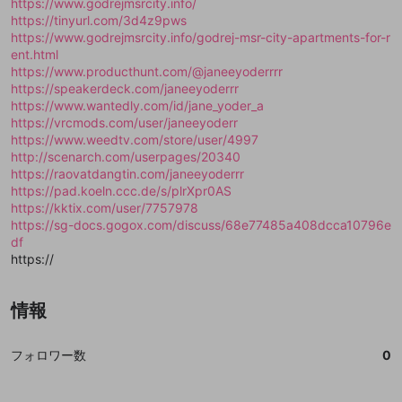
mellow-fanの
mellow-fanの
利用規約
利用規約
・
・
プライバシーポリシー
プライバシーポリシー
・
・
外部
外部
https://www.godrejmsrcity.info/
登録
外部サービスとのID連携に関する同意事項
サービスとのID連携に関する同意事項
サービスとのID連携に関する同意事項
に同意頂いた上
に同意頂いた上
閉じる
ねずみ講やマルチ商法
https://tinyurl.com/3d4z9pws
動画プレイリストを選択
アカウント作成
で、次にお進みください
で、次にお進みください
https://www.godrejmsrcity.info/godrej-msr-city-apartments-for-r
誤解を招く配信設定
ent.html
あとで登録
Discordとは？
Discordに参加する
https://www.producthunt.com/@janeeyoderrrr
mellow-fanからのお得な情報をメールで受
ゲームの録画禁止区域の配信
https://speakerdeck.com/janeeyoderrr
け取る
https://www.wantedly.com/id/jane_yoder_a
改造版・海賊版ソフトの配信
https://vrcmods.com/user/janeeyoderr
https://www.weedtv.com/store/user/4997
政治的・宗教的・人種的な内容
http://scenarch.com/userpages/20340
https://raovatdangtin.com/janeeyoderrr
その他の問題
https://pad.koeln.ccc.de/s/plrXpr0AS
https://kktix.com/user/7757978
https://sg-docs.gogox.com/discuss/68e77485a408dcca10796e
df
https://
情報
フォロワー数
0