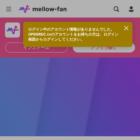
ログイン中のアカウント情報がありませんでした。
快適に視聴するなら、アプリをインストールしよう！
OPENREC.tvのアカウントをお持ちの方は、ログイン
画面からログインしてください。
インストール
アプリで開く
新規登録
OPENREC.tv アカウントは mellow-fan
OPENREC.tvアカウントはmellow-fanア
限定コミュニティ参加方法
パーソナルデータの登録