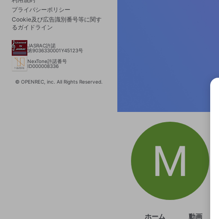
プライバシーポリシー
Cookie及び広告識別番号等に関す
るガイドライン
JASRAC許諾
第9036330001Y45123号
NexTone許諾番号
ID000008336
© OPENREC, inc. All Rights Reserved.
選択
きま
ホーム
動画