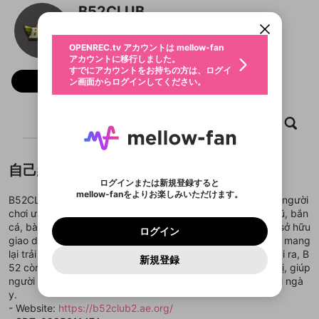
すでにアカウントをお持ちの方は、ログイ
こちらからOPENREC.tvでログイン中のア
B52CLUB
動画プレイリストを選択
ン画面からログインしてください。
カウント情報を引き継ぐことができます。
生年月
@
b52club2aeorg
固定動画に設定
不適切なユーザーとして報告しま
ファンレター
OPENREC.tv アカウントは mellow-fan
サブスクシェア
@
新規登録
ログイン
すか？
年
月
アカウントに移行しました。
マイページに表示されている動画 (ライブ配信、配
認証コードの入力
すでにアカウントをお持ちの方は、ログイ
生年月は登録後に変更できません。
信予定、アーカイブ、アップロード動画) をページ
選択できるプレイリストがありません。
応援している配信者にファンレターを送ることがで
フォロー
ン画面からログインしてください。
ご確認ください
のトップに1つ固定できます。動画タイトル横のメ
ログイン
プレイリストは動画の再生画面で作成で
きます。好きなデザインを選んでメッセージを書い
ニューより設定することができます。
メールアドレスで新規登録
メールアドレスでログイン
問題を選択してください
この限定コミュニティは、Discordで提供されてい
性別
きます。
たり、エールアイテムでデコレーションして、配信
メールアドレスにメールを送信しました。30分以内
パスワード再設定
ます。
者に届けましょう！
にメール記載の6桁の認証コードを入力してくださ
入力していただいたメールアドレ
男性
女性
その他
ホーム
利用規約とプライバシーポリシーが更新されま
動画
キャプチャ
プレイリスト
問題を選択してください
詳しくはこちら
※ファンレター機能は有料サービスです。
い。
または
または
ポイントが不足しています
した。 サービスを利用するには変更後の内容を
Discordアカウントをお持ちでない方
スに、パスワード再設定用URLを
セッションの有効期限が切れたた
登録したメールアドレスを入力し、送信してくださ
わいせつな表現
ブロックリストに追加しますか？
この動画の公開は終了しました
お住まいの地域
ご確認いただき、同意していただく必要があり
認証コード
い。
記載されたメールを送信しました
め、ログアウトしました
Discordとは？からDiscordにアクセス
X
X
自己紹介
ます。
mellowポイントの購入に進みますか？
他者を誹謗中傷する表現
のでご確認ください
0
6
ログインまたは新規登録すると
Discordアカウントを作成
mellow-fanをよりお楽しみいただけます。
キャンセル
OK
OK
0
500
著作権の侵害
B52CLUB là cổng game đổi thưởng trực tuyến được nhiều người
Google
Google
利用規約
プレミアム会員に入会
を確認しました。
OK
いいえ
はい
mellow-fan のメールアドレス（mellow-fan.comド
この画面からDiscordに参加する
chơi ưa chuộng nhờ hệ thống trò chơi phong phú như nổ hũ, bắn
利用規約
および
プライバシーポリシー
に同意頂いた上で
ログイン
プライバシーポリシー
を確認しました。
メイン及びcs.openrec.co.jpドメイン）が受信拒否設
次にお進みください。
OK
プライバシーの侵害
cá, bài đổi thưởng và nhiều mini game hấp dẫn. Nền tảng sở hữu
ご登録いただいた情報はサービスの向上を目的
ログイン
再設定する
動画プレイリストがありません
定に含まれていないかご確認ください。
Yahoo! JAPAN
Yahoo! JAPAN
giao diện hiện đại, dễ sử dụng cùng tốc độ xử lý mượt mà, mang
Discordは第三者が提供するコミュニティーサービスで、
として使用いたします。
報告された問題については、利用規約に違反しているか
動画プレイリストを選択
パスワードを忘れた方は
こちら
過激な暴力や自傷行為
mellow-fanとは関わりがありません。Discordに関してのお
lại trải nghiệm ổn định trên cả điện thoại và máy tính. Ngoài ra, B
一部サービスをご利用いただくには、生年月の
どうかをスタッフが確認します。
この機能をむやみに使
新規登録
確認しました
問い合わせにはお答えすることができません。Discordの仕
アカウントをお持ちですか？
アカウントを作成する
52 còn thường xuyên cập nhật các sự kiện và ưu đãi giá trị, giúp
登録が必要です。
用することは、利用規約違反になります。
様変更により、限定コミュニティ特典の提供が終了する可能
入力
なりすまし行為
Appleでサインアップ
Appleでサインイン
動画のプレイリストを一つ選択すると、そのプレイ
người chơi vừa giải trí vừa gia tăng cơ hội nhận thưởng mỗi ngà
ご登録いただいた情報は公開されません。
性がありますが、その際の補償は一切行いません。外部サー
リストの動画をマイページの上部にリストで表示す
y.
ビスとのID連携に関する同意事項に同意の上、参加をお願い
閉じる
ることができます。
出会いを誘導する行為
ファンレターを作成
します。
- Website:
https://b52club2.ae.org/
送信
mellow-fanの
mellow-fanの
利用規約
利用規約
・
・
プライバシーポリシー
プライバシーポリシー
・
・
外部
外部