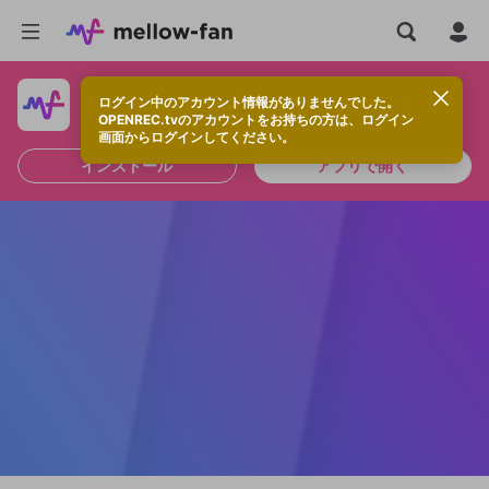
ログイン中のアカウント情報がありませんでした。
快適に視聴するなら、アプリをインストールしよう！
OPENREC.tvのアカウントをお持ちの方は、ログイン
画面からログインしてください。
インストール
アプリで開く
新規登録
OPENREC.tv アカウントは mellow-fan
OPENREC.tvアカウントはmellow-fanア
限定コミュニティ参加方法
パーソナルデータの登録
アカウントに移行しました。
カウントに統合しました。