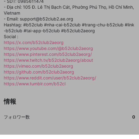
登録
- SDT: 0985611474
外部サービスとのID連携に関する同意事項
サービスとのID連携に関する同意事項
サービスとのID連携に関する同意事項
に同意頂いた上
に同意頂いた上
閉じる
ねずみ講やマルチ商法
動画プレイリストを選択
アカウント作成
- Địa chỉ: 105 Đ. Lê Thị Bạch Cát, Phường Phú Thọ, Hồ Chí Minh,
で、次にお進みください
で、次にお進みください
Vietnam
誤解を招く配信設定
あとで登録
Discordとは？
Discordに参加する
- Email: support@b52club2.ae.org
mellow-fanからのお得な情報をメールで受
Hashtag: #b52club #nha-cai-b52club #trang-chu-b52club #link
ゲームの録画禁止区域の配信
け取る
-b52club #tai-app-b52club #b52club2aeorg
Social :
改造版・海賊版ソフトの配信
https://x.com/b52club2aeorg
https://www.youtube.com/@b52club2aeorg
政治的・宗教的・人種的な内容
https://www.pinterest.com/b52club2aeorg/
その他の問題
https://www.twitch.tv/b52club2aeorg/about
https://vimeo.com/b52club2aeorg
https://github.com/b52club2aeorg
https://www.reddit.com/user/b52club2aeorg/
https://www.tumblr.com/b52cl
情報
フォロワー数
0