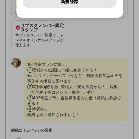
どうかをスタッフが確認します。
この機能をむやみに使
更される場合があります。
新規登録
確認しました
クション
mellow-fanに戻る
問い合わせにはお答えすることができません。Discordの仕
アカウントをお持ちですか？
アカウントを作成する
登録が必要です。
番号は入会順に発行されま
サブスクメンバー登録期間中に、チャンネル
用することは、利用規約違反になります。
様変更により、限定コミュニティ特典の提供が終了する可能
サブスク限定アイテムと交換
入力
なりすまし行為
Appleでサインアップ
Appleでサインイン
ご登録いただいた情報は公開されません。
す。
性がありますが、その際の補償は一切行いません。外部サー
での動画配信が行われない場合があります。
が可能になります。
ビスとのID連携に関する同意事項に同意の上、参加をお願い
閉じる
出会いを誘導する行為
します。
送信
mellow-fanの
mellow-fanの
利用規約
利用規約
・
・
プライバシーポリシー
プライバシーポリシー
・
・
外部
外部
サブスクメンバー限定
登録
外部サービスとのID連携に関する同意事項
スタンプ
サービスとのID連携に関する同意事項
サービスとのID連携に関する同意事項
に同意頂いた上
に同意頂いた上
ねずみ講やマルチ商法
メッセージを選んで入会したことを配信者に知らせまし
アカウント作成
ょう！
で、次にお進みください
で、次にお進みください
サブスクメンバー限定でチャ
ンネルオリジナルスタンプが
誤解を招く配信設定
あとで登録
Discordとは？
Discordに参加する
使えます。
さんがサブスク「101号室プラン」に入会
mellow-fanからのお得な情報をメールで受
しました。
ゲームの録画禁止区域の配信
け取る
サブスク「101号室プラン」への入会があ
101号室プランに加え、

改造版・海賊版ソフトの配信
りました。
①番組中の企画に一緒に参加できる！ 

※オンラインゲームプレイなど、視聴者参加型企画を
政治的・宗教的・人種的な内容
実施する場合に限ります。

②毎回の配信後に管理人・安元洋貴からの回覧板
その他の問題
（配信終了後コメント・動画）が届く！

③403号室プラン会員様限定のお便り募集に参加で
OK
きる！

④考案中…

特典は続々追加されるかも！
継続によるバッジの変化