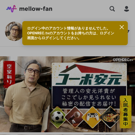
ログイン中のアカウント情報がありませんでした。
安元洋貴の「コーポ安元」のサブスク
OPENREC.tvのアカウントをお持ちの方は、ログイン
画面からログインしてください。