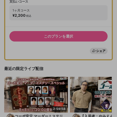
支払いコース
1ヶ月
コース
¥2,200
税込
このプランを選択
シェア
最近の限定ライブ配信
2:59:58
コーポ安元 マーダーミステリ
【入居者：やみえん・