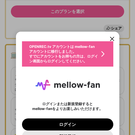
プラン
101号室プラン
このプランを選択
新規登録
入会期間
OPENREC.tv アカウントは mellow-fan
OPENREC.tvアカウントはmellow-fanア
限定コミュニティ参加方法
パーソナルデータの登録
アカウントに移行しました。
カウントに統合しました。
入会期間を過ぎるとサブスクは自動で解約されま
シェア
すでにアカウントをお持ちの方は、ログイ
こちらからOPENREC.tvでログイン中のア
す。
ン画面からログインしてください。
カウント情報を引き継ぐことができます。
生年月
不適切なユーザーとして報告しま
OPENREC.tv アカウントは mellow-fan
サブスクシェア
@
新規登録
ログイン
すか？
年
月
アカウントに移行しました。
403号室プラン
サブスクトライアルで入会するプランは、サ
認証コードの入力
すでにアカウントをお持ちの方は、ログイ
生年月は登録後に変更できません。
ブスクのプランのうち月額の一番安いプラン
ン画面からログインしてください。
入会ありがとうございます
ご確認ください
ログイン
に限ります。
メールアドレスで新規登録
メールアドレスでログイン
問題を選択してください
この限定コミュニティは、Discordで提供されてい
性別
サブスクトライアルでの入会にはお支払いは
メールアドレスにメールを送信しました。30分以内
チャンネル内の広告
パスワード再設定
サブスクバッジ付与
ます。
非表示
発生しません。サブスクトライアルで入会す
にメール記載の6桁の認証コードを入力してくださ
入力していただいたメールアドレ
男性
女性
その他
利用規約とプライバシーポリシーが更新されま
問題を選択してください
プランを選択
詳しくはこちら
サブスクバッジは視聴画面の
広告なしでスムーズに視聴が
ると、即時にサブスクが有効になり特典を得
い。
または
または
ポイントが不足しています
チャット欄などで表示が可能
した。 サービスを利用するには変更後の内容を
Discordアカウントをお持ちでない方
スに、パスワード再設定用URLを
セッションの有効期限が切れたた
可能になります。
ることができます。
登録したメールアドレスを入力し、送信してくださ
わいせつな表現
になります。
お住まいの地域
ご確認いただき、同意していただく必要があり
認証コード
入会期間中にサブスクの解約はできません。
い。
記載されたメールを送信しました
め、ログアウトしました
Discordとは？からDiscordにアクセス
X
X
サブスクトライアルは、入会期間終了後2ヶ
ます。
mellowポイントの購入に進みますか？
他者を誹謗中傷する表現
101号室プラン
限定コミュニティへ
のでご確認ください
0
6
限定動画の視聴
月間は同一チャンネルで利用できません。
ログインまたは新規登録すると
の参加
Discordアカウントを作成
mellow-fanをよりお楽しみいただけます。
オリジナル特典は配信者の責任の元に設定・
0
500
サブスクメンバーに公開され
著作権の侵害
サブスクメンバーだけが参加
Google
Google
利用規約
プレミアム会員に入会
を確認しました。
OK
実施しております。mellow-fanでは特典の
ている限定動画を視聴できま
いいえ
はい
mellow-fan のメールアドレス（mellow-fan.comド
この画面からDiscordに参加する
できる限定コミュニティへ参
利用規約
および
プライバシーポリシー
に同意頂いた上で
403号室プラン
ログイン
す。
内容に関するお問い合わせにお答えすること
プライバシーポリシー
を確認しました。
加できます。
メイン及びcs.openrec.co.jpドメイン）が受信拒否設
次にお進みください。
限定コミュニティに参加する
OK
プライバシーの侵害
ご登録いただいた情報はサービスの向上を目的
ログイン
ができません。
再設定する
定に含まれていないかご確認ください。
Yahoo! JAPAN
Yahoo! JAPAN
Discordは第三者が提供するコミュニティーサービスで、
として使用いたします。
報告された問題については、利用規約に違反しているか
オリジナル特典は配信者によって予告なく変
パスワードを忘れた方は
こちら
過激な暴力や自傷行為
チャンネルスターコレ
mellow-fanとは関わりがありません。Discordに関してのお
会員番号の発行
一部サービスをご利用いただくには、生年月の