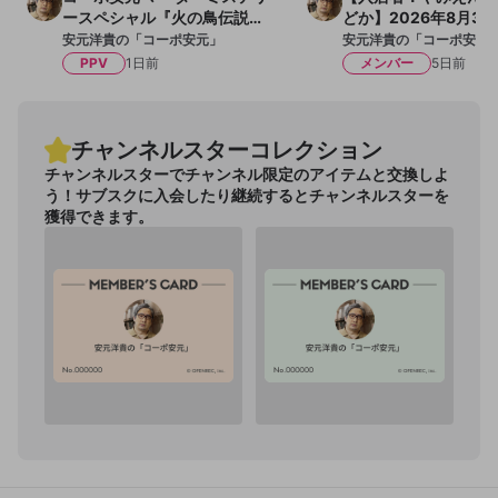
ースペシャル『火の鳥伝説の
どか】2026年8月3
終焉』
洋貴の「コーポ安元」
安元洋貴の「コーポ安元」
安元洋貴の「コーポ安元
PPV
1日前
メンバー
5日前
チャンネルスターコレクション
チャンネルスターでチャンネル限定のアイテムと交換しよ
う！サブスクに入会したり継続するとチャンネルスターを
獲得できます。