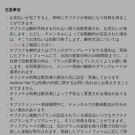
注意事項
お支払いが完了すると、即時にサブスクが有効になり特典を得るこ
とができます。
サブスクは解約手続きを行わない限り自動更新され、お支払いが発
生します。ただし、チャンネルによって自動解約が設定された場合
は、そこでお支払いは自動で終了します。解約方法については
こちら
をご確認ください。
サブスクを解約またはプランのダウングレードをする場合は、登録
したプラットフォームにて、次回の更新日時の24時間前までに、ご
自身で自動更新の停止・プランの変更をしていただくようお願い致
します。次回更新日から、メンバー登録の解除やダウングレードが
適用されます。
オリジナル特典は配信者の責任の元に設定・実施しております。
mellow-fanでは特典の内容に関するお問い合わせにお答えすること
ができません。
オリジナル特典は配信者によって予告なく変更される場合がありま
す。
サブスクメンバー登録期間中に、チャンネルでの動画配信が行われ
ない場合があります。
サブスクに複数のプランが設定されている場合はいつでもサブスク
のプランをアップグレードし、すぐに特典を得ることができます。
アップグレードの際には、元のプランの金額を残り日数で日割り計
算した金額が割引されます。
登録したプラットフォームに応じて挙