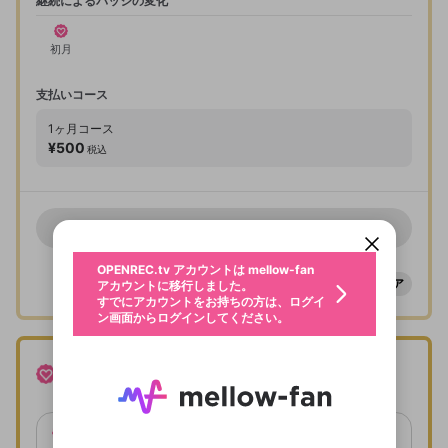
継続によるバッジの変化
入会確認
初月
サブスクトライアルで入会します。以下の内容を確
認し、次へ進んでください。
支払いコース
1ヶ月
コース
プラン
風神プラン
¥500
税込
新規登録
入会期間
OPENREC.tv アカウントは mellow-fan
OPENREC.tvアカウントはmellow-fanア
限定コミュニティ参加方法
パーソナルデータの登録
アカウントに移行しました。
カウントに統合しました。
入会期間を過ぎるとサブスクは自動で解約されま
すでにアカウントをお持ちの方は、ログイ
こちらからOPENREC.tvでログイン中のア
す。
販売停止
ン画面からログインしてください。
カウント情報を引き継ぐことができます。
生年月
不適切なユーザーとして報告しま
OPENREC.tv アカウントは mellow-fan
サブスクシェア
@
新規登録
ログイン
すか？
年
月
シェア
アカウントに移行しました。
サブスクトライアルで入会するプランは、サ
認証コードの入力
すでにアカウントをお持ちの方は、ログイ
生年月は登録後に変更できません。
ブスクのプランのうち月額の一番安いプラン
入会ありがとうございます
ン画面からログインしてください。
ご確認ください
ログイン
に限ります。
メールアドレスで新規登録
メールアドレスでログイン
問題を選択してください
この限定コミュニティは、Discordで提供されてい
性別
サブスクトライアルでの入会にはお支払いは
メールアドレスにメールを送信しました。30分以内
パスワード再設定
ます。
発生しません。サブスクトライアルで入会す
にメール記載の6桁の認証コードを入力してくださ
雷神プラン
入力していただいたメールアドレ
男性
女性
その他
利用規約とプライバシーポリシーが更新されま
問題を選択してください
プランを選択
詳しくはこちら
ると、即時にサブスクが有効になり特典を得
い。
または
または
ポイントが不足しています
した。 サービスを利用するには変更後の内容を
Discordアカウントをお持ちでない方
スに、パスワード再設定用URLを
セッションの有効期限が切れたた
ることができます。
登録したメールアドレスを入力し、送信してくださ
わいせつな表現
お住まいの地域
ご確認いただき、同意していただく必要があり
認証コード
入会期間中にサブスクの解約はできません。
い。
チャンネル内の広告
記載されたメールを送信しました
め、ログアウトしました
サブスクバッジ付与
Discordとは？からDiscordにアクセス
X
X
サブスクトライアルは、入会期間終了後2ヶ
非表示
ます。
mellowポイントの購入に進みますか？
他者を誹謗中傷する表現
風神プラン