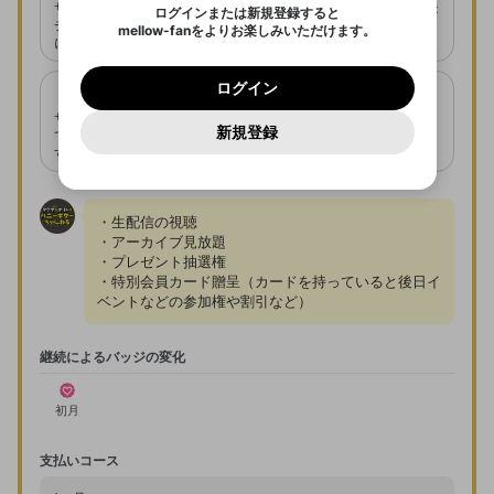
サブスクバッジは視聴画面の
のでご確認ください
0
6
月間は同一チャンネルで利用できません。
広告なしでスムーズに視聴が
ログインまたは新規登録すると
Discordアカウントを作成
チャット欄などで表示が可能
可能になります。
mellow-fanをよりお楽しみいただけます。
オリジナル特典は配信者の責任の元に設定・
0
500
著作権の侵害
になります。
Google
Google
利用規約
プレミアム会員に入会
を確認しました。
OK
実施しております。mellow-fanでは特典の
いいえ
はい
mellow-fan のメールアドレス（mellow-fan.comド
この画面からDiscordに参加する
利用規約
および
プライバシーポリシー
に同意頂いた上で
雷神プラン
ログイン
内容に関するお問い合わせにお答えすること
プライバシーポリシー
を確認しました。
メイン及びcs.openrec.co.jpドメイン）が受信拒否設
次にお進みください。
OK
プライバシーの侵害
ご登録いただいた情報はサービスの向上を目的
ログイン
ができません。
限定動画の視聴
会員番号の発行
再設定する
定に含まれていないかご確認ください。
Yahoo! JAPAN
Yahoo! JAPAN
Discordは第三者が提供するコミュニティーサービスで、
として使用いたします。
報告された問題については、利用規約に違反しているか
オリジナル特典は配信者によって予告なく変
パスワードを忘れた方は
こちら
過激な暴力や自傷行為
サブスクメンバーに公開され
番号は入会順に発行されま
mellow-fanとは関わりがありません。Discordに関してのお
一部サービスをご利用いただくには、生年月の
どうかをスタッフが確認します。
この機能をむやみに使
更される場合があります。
新規登録
確認しました
問い合わせにはお答えすることができません。Discordの仕
ている限定動画を視聴できま
す。
アカウントをお持ちですか？
mellow-fanに戻る
アカウントを作成する
登録が必要です。
サブスクメンバー登録期間中に、チャンネル
用することは、利用規約違反になります。
様変更により、限定コミュニティ特典の提供が終了する可能
す。
入力
なりすまし行為
Appleでサインアップ
Appleでサインイン
ご登録いただいた情報は公開されません。
性がありますが、その際の補償は一切行いません。外部サー
での動画配信が行われない場合があります。
ビスとのID連携に関する同意事項に同意の上、参加をお願い
閉じる
出会いを誘導する行為
します。
送信
mellow-fanの
mellow-fanの
利用規約
利用規約
・
・
プライバシーポリシー
プライバシーポリシー
・
・
外部
外部
・生配信の視聴

登録
外部サービスとのID連携に関する同意事項
サービスとのID連携に関する同意事項
サービスとのID連携に関する同意事項
に同意頂いた上
に同意頂いた上
ねずみ講やマルチ商法
メッセージを選んで入会したことを配信者に知らせまし
アカウント作成
・アーカイブ見放題

ょう！
で、次にお進みください
で、次にお進みください
・プレゼント抽選権

誤解を招く配信設定
あとで登録
・特別会員カード贈呈（カードを持っていると後日イ
Discordとは？
Discordに参加する
さんがサブスク「風神プラン」に入会しま
ベントなどの参加権や割引など）
mellow-fanからのお得な情報をメールで受
した。
ゲームの録画禁止区域の配信
け取る
サブスク「風神プラン」への入会がありま
改造版・海賊版ソフトの配信
継続によるバッジの変化
した。
政治的・宗教的・人種的な内容
初月
その他の問題
支払いコース
OK