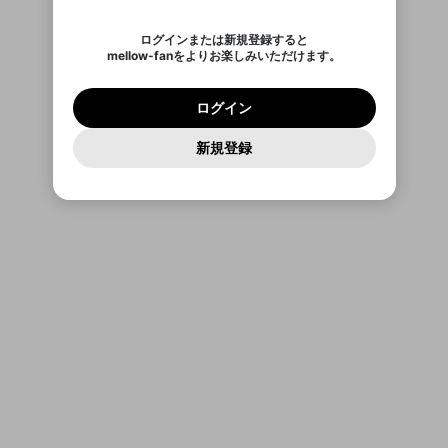
ご確認いただき、同意していただく必要があり
認証コード
い。
記載されたメールを送信しました
め、ログアウトしました
Discordとは？からDiscordにアクセス
X
X
ます。
mellowポイントの購入に進みますか？
他者を誹謗中傷する表現
のでご確認ください
0
6
ログインまたは新規登録すると
Discordアカウントを作成
mellow-fanをよりお楽しみいただけます。
0
500
著作権の侵害
Google
Google
利用規約
プレミアム会員に入会
を確認しました。
OK
いいえ
はい
mellow-fan のメールアドレス（mellow-fan.comド
この画面からDiscordに参加する
利用規約
および
プライバシーポリシー
に同意頂いた上で
ログイン
プライバシーポリシー
を確認しました。
メイン及びcs.openrec.co.jpドメイン）が受信拒否設
次にお進みください。
OK
プライバシーの侵害
ご登録いただいた情報はサービスの向上を目的
ログイン
再設定する
定に含まれていないかご確認ください。
Yahoo! JAPAN
Yahoo! JAPAN
Discordは第三者が提供するコミュニティーサービスで、
として使用いたします。
報告された問題については、利用規約に違反しているか
パスワードを忘れた方は
こちら
過激な暴力や自傷行為
mellow-fanとは関わりがありません。Discordに関してのお
一部サービスをご利用いただくには、生年月の
どうかをスタッフが確認します。
この機能をむやみに使
新規登録
確認しました
問い合わせにはお答えすることができません。Discordの仕
アカウントをお持ちですか？
mellow-fanに戻る
アカウントを作成する
登録が必要です。
用することは、利用規約違反になります。
様変更により、限定コミュニティ特典の提供が終了する可能
入力
なりすまし行為
Appleでサインアップ
Appleでサインイン
ご登録いただいた情報は公開されません。
性がありますが、その際の補償は一切行いません。外部サー
ビスとのID連携に関する同意事項に同意の上、参加をお願い
閉じる
出会いを誘導する行為
します。
送信
mellow-fanの
mellow-fanの
利用規約
利用規約
・
・
プライバシーポリシー
プライバシーポリシー
・
・
外部
外部
登録
外部サービスとのID連携に関する同意事項
サービスとのID連携に関する同意事項
サービスとのID連携に関する同意事項
に同意頂いた上
に同意頂いた上
ねずみ講やマルチ商法
アカウント作成
で、次にお進みください
で、次にお進みください
誤解を招く配信設定
あとで登録
Discordとは？
Discordに参加する
mellow-fanからのお得な情報をメールで受
ゲームの録画禁止区域の配信
け取る
改造版・海賊版ソフトの配信
政治的・宗教的・人種的な内容
その他の問題