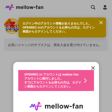
ログイン中のアカウント情報がありませんでした。
お笑いジャッジのサブスク
OPENREC.tvのアカウントをお持ちの方は、ログイン
画面からログインしてください。
お笑いジャッジのサブスクは、現在入会を受け付けていません。
新規登録
OPENREC.tv アカウントは mellow-fan
OPENREC.tvアカウントはmellow-fanア
限定コミュニティ参加方法
パーソナルデータの登録
アカウントに移行しました。
カウントに統合しました。
すでにアカウントをお持ちの方は、ログイ
こちらからOPENREC.tvでログイン中のア
ン画面からログインしてください。
カウント情報を引き継ぐことができます。
生年月
不適切なユーザーとして報告しま
OPENREC.tv アカウントは mellow-fan
サブスクシェア
@
新規登録
ログイン
すか？
年
月
アカウントに移行しました。
認証コードの入力
すでにアカウントをお持ちの方は、ログイ
生年月は登録後に変更できません。
入会ありがとうございます
ン画面からログインしてください。
ご確認ください
ログイン
メールアドレスで新規登録
メールアドレスでログイン
問題を選択してください
この限定コミュニティは、Discordで提供されてい
性別
メールアドレスにメールを送信しました。30分以内
パスワード再設定
ます。
にメール記載の6桁の認証コードを入力してくださ
入力していただいたメールアドレ
男性
女性
その他
利用規約とプライバシーポリシーが更新されま
問題を選択してください
詳しくはこちら
い。
または
または
ポイントが不足しています
した。 サービスを利用するには変更後の内容を
Discordアカウントをお持ちでない方
スに、パスワード再設定用URLを
セッションの有効期限が切れたた
登録したメールアドレスを入力し、送信してくださ
わいせつな表現
お住まいの地域