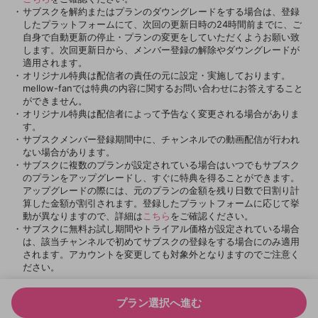
サブスクを解約またはプランのダウングレードをする場合は、登録
したプラットフォームにて、次回の更新日時の24時間前までに、ご
自身で自動更新の停止・プランの変更をしていただくようお願い致
します。次回更新日から、メンバー登録の解除やダウングレードが
適用されます。
オリジナル特典は配信者の責任の元に設定・実施しております。
mellow-fanでは特典の内容に関するお問い合わせにお答えすること
ができません。
オリジナル特典は配信者によって予告なく変更される場合がありま
す。
サブスクメンバー登録期間中に、チャンネルでの動画配信が行われ
ない場合があります。
サブスクに複数のプランが設定されている場合はいつでもサブスク
のプランをアップグレードし、すぐに特典を得ることができます。
アップグレードの際には、元のプランの金額を残り日数で日割り計
算した金額が割引されます。
登録したプラットフォームに応じて挙
動が異なりますので、詳細は
こちら
をご確認ください。
サブスクに無料お試し期間やトライアル価格が設定されている場合
は、該当チャンネルで初めてサブスクの登録をする場合にのみ適用
されます。アカウントを変更しても対象外となりますのでご注意く
ださい。
プラン選択へ進む