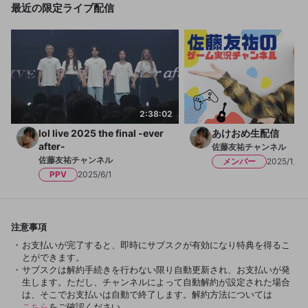
送信
mellow-fanの
mellow-fanの
利用規約
利用規約
・
・
プライバシーポリシー
プライバシーポリシー
・
・
外部
外部
最近の限定ライブ配信
登録
外部サービスとのID連携に関する同意事項
サービスとのID連携に関する同意事項
サービスとのID連携に関する同意事項
に同意頂いた上
に同意頂いた上
ねずみ講やマルチ商法
メッセージを選んで入会したことを配信者に知らせまし
アカウント作成
ょう！
で、次にお進みください
で、次にお進みください
誤解を招く配信設定
あとで登録
Discordとは？
Discordに参加する
さんがサブスク「佐藤友祐のゲームチャン
mellow-fanからのお得な情報をメールで受
ネル」に入会しました。
ゲームの録画禁止区域の配信
け取る
サブスク「佐藤友祐のゲームチャンネル」
改造版・海賊版ソフトの配信
への入会がありました。
2:38:02
政治的・宗教的・人種的な内容
lol live 2025 the final -ever
あけおめ生配信
その他の問題
after-
佐藤友祐チャンネル
佐藤友祐チャンネル
メンバー
2025/1/14
PPV
2025/6/1
OK
注意事項
お支払いが完了すると、即時にサブスクが有効になり特典を得るこ
とができます。
サブスクは解約手続きを行わない限り自動更新され、お支払いが発
生します。ただし、チャンネルによって自動解約が設定された場合
は、そこでお支払いは自動で終了します。解約方法については
こちら
をご確認ください。