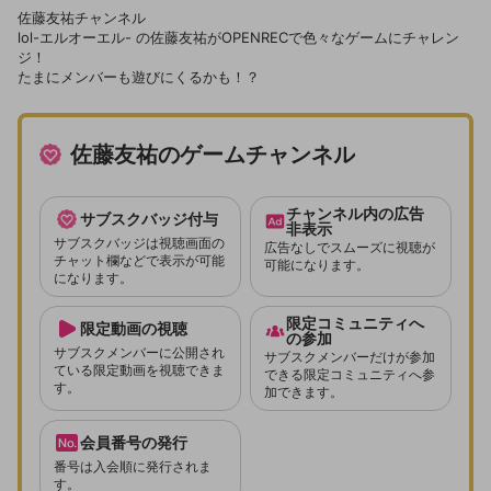
佐藤友祐チャンネル
lol-エルオーエル- の佐藤友祐がOPENRECで色々なゲームにチャレン
ジ！
たまにメンバーも遊びにくるかも！？
佐藤友祐のゲームチャンネル
チャンネル内の広告
サブスクバッジ付与
非表示
サブスクバッジは視聴画面の
広告なしでスムーズに視聴が
チャット欄などで表示が可能
可能になります。
になります。
入会確認
限定コミュニティへ
限定動画の視聴
の参加
サブスクメンバーに公開され
サブスクトライアルで入会します。以下の内容を確
サブスクメンバーだけが参加
ている限定動画を視聴できま
できる限定コミュニティへ参
認し、次へ進んでください。
す。
加できます。
プラン
佐藤友祐のゲームチャンネル
会員番号の発行
新規登録
番号は入会順に発行されま
入会期間
OPENREC.tv アカウントは mellow-fan
OPENREC.tvアカウントはmellow-fanア
限定コミュニティ参加方法
す。