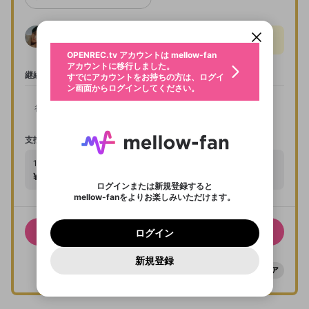
パーソナルデータの登録
アカウントに移行しました。
カウントに統合しました。
入会期間を過ぎるとサブスクは自動で解約されま
すでにアカウントをお持ちの方は、ログイ
こちらからOPENREC.tvでログイン中のア
す。
ン画面からログインしてください。
カウント情報を引き継ぐことができます。
生年月
限定動画、生配信・アーカイブが見放題！
不適切なユーザーとして報告しま
OPENREC.tv アカウントは mellow-fan
サブスクシェア
@
新規登録
ログイン
すか？
年
月
アカウントに移行しました。
サブスクトライアルで入会するプランは、サ
継続によるバッジの変化
認証コードの入力
すでにアカウントをお持ちの方は、ログイ
生年月は登録後に変更できません。
ブスクのプランのうち月額の一番安いプラン
ン画面からログインしてください。
入会ありがとうございます
ご確認ください
ログイン
に限ります。
メールアドレスで新規登録
メールアドレスでログイン
問題を選択してください
この限定コミュニティは、Discordで提供されてい
性別
初月
サブスクトライアルでの入会にはお支払いは
メールアドレスにメールを送信しました。30分以内
パスワード再設定
ます。
発生しません。サブスクトライアルで入会す
にメール記載の6桁の認証コードを入力してくださ
入力していただいたメールアドレ
男性
女性
その他
利用規約とプライバシーポリシーが更新されま
問題を選択してください
詳しくはこちら
ると、即時にサブスクが有効になり特典を得
い。
または
または
支払いコース
ポイントが不足しています
した。 サービスを利用するには変更後の内容を
Discordアカウントをお持ちでない方
スに、パスワード再設定用URLを
セッションの有効期限が切れたた
プランを選択
ることができます。
登録したメールアドレスを入力し、送信してくださ
わいせつな表現
お住まいの地域
ご確認いただき、同意していただく必要があり
認証コード
入会期間中にサブスクの解約はできません。
い。
1ヶ月
コース
記載されたメールを送信しました
め、ログアウトしました
Discordとは？からDiscordにアクセス
X
X
サブスクトライアルは、入会期間終了後2ヶ
ます。
mellowポイントの購入に進みますか？
¥880
他者を誹謗中傷する表現
税込
のでご確認ください
0
6
月間は同一チャンネルで利用できません。
ログインまたは新規登録すると
Discordアカウントを作成
佐藤友祐のゲームチャンネル
mellow-fanをよりお楽しみいただけます。
オリジナル特典は配信者の責任の元に設定・
0
500
著作権の侵害
Google
Google
利用規約
プレミアム会員に入会
を確認しました。
OK
実施しております。mellow-fanでは特典の
いいえ
はい
mellow-fan のメールアドレス（mellow-fan.comド
この画面からDiscordに参加する
利用規約
および
プライバシーポリシー
に同意頂いた上で
ログイン
内容に関するお問い合わせにお答えすること
プライバシーポリシー
を確認しました。
メイン及びcs.openrec.co.jpドメイン）が受信拒否設
次にお進みください。
限定コミュニティに参加する
OK
プライバシーの侵害
ご登録いただいた情報はサービスの向上を目的
このプランを選択
ログイン
ができません。
再設定する
定に含まれていないかご確認ください。
Yahoo! JAPAN
Yahoo! JAPAN
Discordは第三者が提供するコミュニティーサービスで、
として使用いたします。
報告された問題については、利用規約に違反しているか
オリジナル特典は配信者によって予告なく変
パスワードを忘れた方は
こちら
過激な暴力や自傷行為
mellow-fanとは関わりがありません。Discordに関してのお
一部サービスをご利用いただくには、生年月の
どうかをスタッフが確認します。
この機能をむやみに使
更される場合があります。
新規登録
確認しました
mellow-fanに戻る
問い合わせにはお答えすることができません。Discordの仕
アカウントをお持ちですか？
アカウントを作成する
登録が必要です。
シェア
サブスクメンバー登録期間中に、チャンネル
用することは、利用規約違反になります。
様変更により、限定コミュニティ特典の提供が終了する可能
入力
なりすまし行為
Appleでサインアップ
Appleでサインイン
ご登録いただいた情報は公開されません。
性がありますが、その際の補償は一切行いません。外部サー
での動画配信が行われない場合があります。
ビスとのID連携に関する同意事項に同意の上、参加をお願い
閉じる
出会いを誘導する行為
します。