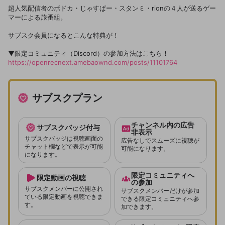
超人気配信者のボドカ・じゃすぱー・スタンミ・rionの４人が送るゲー
マーによる旅番組。
サブスク会員になるとこんな特典が！
▼限定コミュニティ（Discord）の参加方法はこちら！
https://openrecnext.amebaownd.com/posts/11101764
サブスクプラン
チャンネル内の広告
サブスクバッジ付与
非表示
サブスクバッジは視聴画面の
広告なしでスムーズに視聴が
チャット欄などで表示が可能
可能になります。
になります。
限定コミュニティへ
限定動画の視聴
の参加
サブスクメンバーに公開され
サブスクメンバーだけが参加
ている限定動画を視聴できま
できる限定コミュニティへ参
す。
加できます。