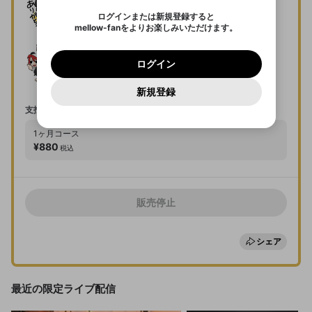
サブスクトライアルは、入会期間終了後2ヶ
ます。
mellowポイントの購入に進みますか？
他者を誹謗中傷する表現
のでご確認ください
0
6
月間は同一チャンネルで利用できません。
ログインまたは新規登録すると
Discordアカウントを作成
サブスクプラン
mellow-fanをよりお楽しみいただけます。
オリジナル特典は配信者の責任の元に設定・
0
500
著作権の侵害
Google
Google
利用規約
プレミアム会員に入会
を確認しました。
OK
実施しております。mellow-fanでは特典の
いいえ
はい
mellow-fan のメールアドレス（mellow-fan.comド
この画面からDiscordに参加する
利用規約
および
プライバシーポリシー
に同意頂いた上で
ログイン
内容に関するお問い合わせにお答えすること
プライバシーポリシー
を確認しました。
メイン及びcs.openrec.co.jpドメイン）が受信拒否設
次にお進みください。
限定コミュニティに参加する
OK
プライバシーの侵害
ご登録いただいた情報はサービスの向上を目的
ログイン
ができません。
再設定する
定に含まれていないかご確認ください。
Yahoo! JAPAN
Yahoo! JAPAN
Discordは第三者が提供するコミュニティーサービスで、
として使用いたします。
報告された問題については、利用規約に違反しているか
オリジナル特典は配信者によって予告なく変
パスワードを忘れた方は
こちら
過激な暴力や自傷行為
mellow-fanとは関わりがありません。Discordに関してのお
一部サービスをご利用いただくには、生年月の
どうかをスタッフが確認します。
この機能をむやみに使
更される場合があります。
新規登録
確認しました
mellow-fanに戻る
問い合わせにはお答えすることができません。Discordの仕
アカウントをお持ちですか？
アカウントを作成する
登録が必要です。
サブスクメンバー登録期間中に、チャンネル
用することは、利用規約違反になります。
様変更により、限定コミュニティ特典の提供が終了する可能
入力
なりすまし行為
Appleでサインアップ
Appleでサインイン
支払いコース
ご登録いただいた情報は公開されません。
性がありますが、その際の補償は一切行いません。外部サー
での動画配信が行われない場合があります。
ビスとのID連携に関する同意事項に同意の上、参加をお願い
閉じる
出会いを誘導する行為
1ヶ月
コース
します。
送信
mellow-fanの
mellow-fanの
利用規約
利用規約
・
・
プライバシーポリシー
プライバシーポリシー
・
・
外部
外部
¥880
税込
登録
外部サービスとのID連携に関する同意事項
サービスとのID連携に関する同意事項
サービスとのID連携に関する同意事項
に同意頂いた上
に同意頂いた上
ねずみ講やマルチ商法
メッセージを選んで入会したことを配信者に知らせまし
アカウント作成
ょう！
で、次にお進みください
で、次にお進みください
誤解を招く配信設定
あとで登録
Discordとは？
Discordに参加する
さんがサブスク「サブスクプラン」に入会
mellow-fanからのお得な情報をメールで受
しました。
販売停止
ゲームの録画禁止区域の配信
け取る
サブスク「サブスクプラン」への入会があ
改造版・海賊版ソフトの配信
りました。
シェア
政治的・宗教的・人種的な内容
その他の問題
最近の限定ライブ配信