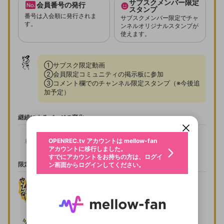
サブスクメンバー限定
会員番号の発行
スタンプ
入会確認
番号は入会順に発行されま
サブスクメンバー限定でチャ
す。
ンネルオリジナルスタンプが
使えます。
サブスクトライアルで入会します。以下の内容を確
認し、次へ進んでください。
①サブスク限定動画

②会員限定コミュニティの掲示板に参加

プラン
サブスクプラン
③コメント欄でのチャンネル限定スタンプ（※今後追
新規登録
加予定）
入会期間
OPENREC.tv アカウントは mellow-fan
OPENREC.tvアカウントはmellow-fanア
限定コミュニティ参加方法
パーソナルデータの登録
アカウントに移行しました。
カウントに統合しました。
入会期間を過ぎるとサブスクは自動で解約されま
すでにアカウントをお持ちの方は、ログイ
こちらからOPENREC.tvでログイン中のア
す。
継続によるバッジの変化
ン画面からログインしてください。
カウント情報を引き継ぐことができます。
生年月
不適切なユーザーとして報告しま
OPENREC.tv アカウントは mellow-fan
サブスクシェア
初月
@
新規登録
ログイン
すか？
年
月
アカウントに移行しました。
サブスクトライアルで入会するプランは、サ
認証コードの入力
すでにアカウントをお持ちの方は、ログイ
生年月は登録後に変更できません。
ブスクのプランのうち月額の一番安いプラン
限定スタンプ
ン画面からログインしてください。
入会ありがとうございます
ご確認ください
ログイン
に限ります。
メールアドレスで新規登録
メールアドレスでログイン
問題を選択してください
この限定コミュニティは、Discordで提供されてい
性別
サブスクトライアルでの入会にはお支払いは
メールアドレスにメールを送信しました。30分以内
パスワード再設定
ます。
発生しません。サブスクトライアルで入会す
にメール記載の6桁の認証コードを入力してくださ
入力していただいたメールアドレ
男性
女性
その他
利用規約とプライバシーポリシーが更新されま
問題を選択してください
詳しくはこちら
ると、即時にサブスクが有効になり特典を得
い。
または
または
ポイントが不足しています
した。 サービスを利用するには変更後の内容を
Discordアカウントをお持ちでない方
スに、パスワード再設定用URLを
セッションの有効期限が切れたた
プランを選択
ることができます。
登録したメールアドレスを入力し、送信してくださ
わいせつな表現
お住まいの地域
ご確認いただき、同意していただく必要があり
認証コード
入会期間中にサブスクの解約はできません。
い。
記載されたメールを送信しました
め、ログアウトしました
Discordとは？からDiscordにアクセス
X
X