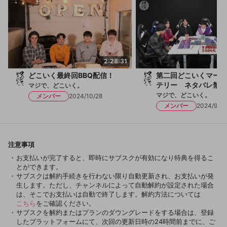
OK
2:28:31
どこいく最終回BBQ配信！
第二回どこいくマーダ
テリー ネタバレ禁止
マジで、どこいく。
マジで、どこいく。
メンバー
2024/10/28
メンバー
2024/9/3
注意事項
お支払いが完了すると、即時にサブスクが有効になり特典を得るこ
とができます。
サブスクは解約手続きを行わない限り自動更新され、お支払いが発
生します。ただし、チャンネルによって自動解約が設定された場合
は、そこでお支払いは自動で終了します。解約方法については
こちら
をご確認ください。
サブスクを解約またはプランのダウングレードをする場合は、登録
したプラットフォームにて、次回の更新日時の24時間前までに、ご