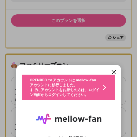
入会確認
サブスクトライアルで入会します。以下の内容を確
このプランを選択
認し、次へ進んでください。
シェア
プラン
フレンドプラン
新規登録
入会期間
OPENREC.tv アカウントは mellow-fan
OPENREC.tvアカウントはmellow-fanア
限定コミュニティ参加方法
パーソナルデータの登録
アカウントに移行しました。
カウントに統合しました。
入会期間を過ぎるとサブスクは自動で解約されま
すでにアカウントをお持ちの方は、ログイ
こちらからOPENREC.tvでログイン中のア
ファミリープラン
す。
ン画面からログインしてください。
カウント情報を引き継ぐことができます。
生年月
不適切なユーザーとして報告しま
OPENREC.tv アカウントは mellow-fan
サブスクシェア
@
チャンネル内の広告
新規登録
ログイン
すか？
サブスクバッジ付与
年
月
アカウントに移行しました。
非表示
サブスクトライアルで入会するプランは、サ
認証コードの入力
すでにアカウントをお持ちの方は、ログイ
サブスクバッジは視聴画面の
生年月は登録後に変更できません。
広告なしでスムーズに視聴が
ブスクのプランのうち月額の一番安いプラン
ン画面からログインしてください。
チャット欄などで表示が可能
入会ありがとうございます
ご確認ください
可能になります。
ログイン
に限ります。
になります。
メールアドレスで新規登録
メールアドレスでログイン
問題を選択してください
この限定コミュニティは、Discordで提供されてい
性別
サブスクトライアルでの入会にはお支払いは
メールアドレスにメールを送信しました。30分以内
パスワード再設定
ます。
発生しません。サブスクトライアルで入会す
にメール記載の6桁の認証コードを入力してくださ
入力していただいたメールアドレ
男性
女性
その他
利用規約とプライバシーポリシーが更新されま
問題を選択してください
限定コミュニティへ
プランを選択
詳しくはこちら
限定動画の視聴
ると、即時にサブスクが有効になり特典を得
い。
の参加
または
または
ポイントが不足しています
した。 サービスを利用するには変更後の内容を
Discordアカウントをお持ちでない方
スに、パスワード再設定用URLを
セッションの有効期限が切れたた
サブスクメンバーに公開され
ることができます。
サブスクメンバーだけが参加
登録したメールアドレスを入力し、送信してくださ
わいせつな表現
お住まいの地域
ている限定動画を視聴できま
ご確認いただき、同意していただく必要があり
認証コード
できる限定コミュニティへ参
入会期間中にサブスクの解約はできません。
い。
記載されたメールを送信しました
め、ログアウトしました
す。
Discordとは？からDiscordにアクセス
X
X
加できます。
サブスクトライアルは、入会期間終了後2ヶ
ます。
mellowポイントの購入に進みますか？
他者を誹謗中傷する表現
フレンドプラン
0
6