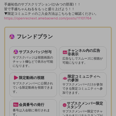
手越祐也のサブスクリプション(ひみつの部屋)！！
皆で手越ちゃんねるをもっと盛り上げよう！！
▼限定コミュニティのご入会方法はこちらをご確認ください。
https://openrecnext.amebaownd.com/posts/11101764
フレンドプラン
チャンネル内の広告
サブスクバッジ付与
非表示
サブスクバッジは視聴画面の
広告なしでスムーズに視聴が
チャット欄などで表示が可能
可能になります。
になります。
限定コミュニティへ
限定動画の視聴
の参加
サブスクメンバーに公開され
サブスクメンバーだけが参加
ている限定動画を視聴できま
できる限定コミュニティへ参
す。
加できます。
サブスクメンバー限定
会員番号の発行
スタンプ
番号は入会順に発行されま
サブスクメンバー限定でチャ
す。
ンネルオリジナルスタンプが