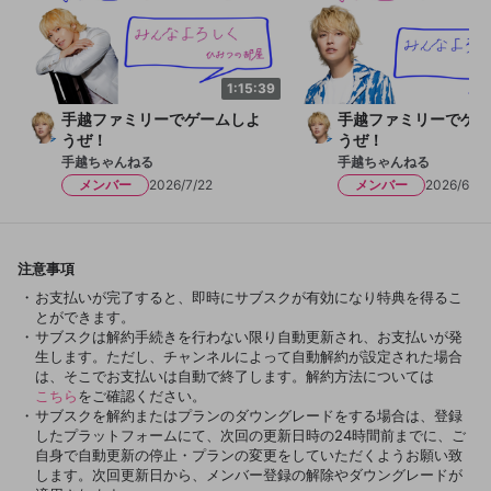
1:15:39
手越ファミリーでゲームしよ
手越ファミリーでゲー
うぜ！
うぜ！
手越ちゃんねる
手越ちゃんねる
メンバー
2026/7/22
メンバー
2026/6/22
注意事項
お支払いが完了すると、即時にサブスクが有効になり特典を得るこ
とができます。
サブスクは解約手続きを行わない限り自動更新され、お支払いが発
生します。ただし、チャンネルによって自動解約が設定された場合
は、そこでお支払いは自動で終了します。解約方法については
こちら
をご確認ください。
サブスクを解約またはプランのダウングレードをする場合は、登録
したプラットフォームにて、次回の更新日時の24時間前までに、ご
自身で自動更新の停止・プランの変更をしていただくようお願い致
します。次回更新日から、メンバー登録の解除やダウングレードが