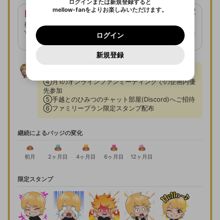
のでご確認ください
月間は同一チャンネルで利用できません。
ログインまたは新規登録すると
Discordアカウントを作成
mellow-fanをよりお楽しみいただけます。
オリジナル特典は配信者の責任の元に設定・
サブスクメンバー限定
0
500
著作権の侵害
会員番号の発行
Google
Google
利用規約
プレミアム会員に入会
を確認しました。
OK
スタンプ
実施しております。mellow-fanでは特典の
いいえ
はい
mellow-fan のメールアドレス（mellow-fan.comド
この画面からDiscordに参加する
利用規約
および
プライバシーポリシー
に同意頂いた上で
ファミリープラン
番号は入会順に発行されま
ログイン
サブスクメンバー限定でチャ
内容に関するお問い合わせにお答えすること
プライバシーポリシー
を確認しました。
メイン及びcs.openrec.co.jpドメイン）が受信拒否設
次にお進みください。
限定コミュニティに参加する
OK
プライバシーの侵害
す。
ご登録いただいた情報はサービスの向上を目的
ンネルオリジナルスタンプが
ログイン
ができません。
再設定する
定に含まれていないかご確認ください。
Yahoo! JAPAN
Yahoo! JAPAN
Discordは第三者が提供するコミュニティーサービスで、
として使用いたします。
使えます。
報告された問題については、利用規約に違反しているか
オリジナル特典は配信者によって予告なく変
パスワードを忘れた方は
こちら
過激な暴力や自傷行為
mellow-fanとは関わりがありません。Discordに関してのお
一部サービスをご利用いただくには、生年月の
どうかをスタッフが確認します。
この機能をむやみに使
更される場合があります。
新規登録
確認しました
mellow-fanに戻る
問い合わせにはお答えすることができません。Discordの仕
アカウントをお持ちですか？
アカウントを作成する
登録が必要です。
サブスクメンバー登録期間中に、チャンネル
用することは、利用規約違反になります。
様変更により、限定コミュニティ特典の提供が終了する可能
入力
なりすまし行為
Appleでサインアップ
Appleでサインイン
ご登録いただいた情報は公開されません。
性がありますが、その際の補償は一切行いません。外部サー
での動画配信が行われない場合があります。
①～③に加えて

ビスとのID連携に関する同意事項に同意の上、参加をお願い
閉じる
④月1のオンラインファンミーティングでの企画内優
出会いを誘導する行為
します。
送信
先参加

mellow-fanの
mellow-fanの
利用規約
利用規約
・
・
プライバシーポリシー
プライバシーポリシー
・
・
外部
外部
登録
外部サービスとのID連携に関する同意事項
⑤手越とのひみつのチャット部屋(Discord)へご招待

サービスとのID連携に関する同意事項
サービスとのID連携に関する同意事項
に同意頂いた上
に同意頂いた上
ねずみ講やマルチ商法
メッセージを選んで入会したことを配信者に知らせまし
アカウント作成
ょう！
で、次にお進みください
で、次にお進みください
⑥ファミリープラン限定スタンプ配布
誤解を招く配信設定
あとで登録
Discordとは？
Discordに参加する
さんがサブスク「フレンドプラン」に入会
mellow-fanからのお得な情報をメールで受
しました。
継続によるバッジの変化
ゲームの録画禁止区域の配信
け取る
サブスク「フレンドプラン」への入会があ
改造版・海賊版ソフトの配信
初月
2ヶ月目
4ヶ月目
6ヶ月目
12ヶ月目
りました。
政治的・宗教的・人種的な内容
限定スタンプ
その他の問題
OK