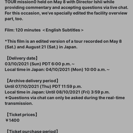
TOUR mission0 held on May 8 with Director Ishii while
providing commentary and accepting questions via live chat.
For this occasion, we’ve specially edited the facility overview
part, too.
Film: 120 minutes ＜English Subtitles＞
*This film is an edited version of a tour recorded on May 8
(Sat.) and August 21 (Sat.) in Japan.
【Delivery date】
03/10/2021 (Sun) PDT 6:00 p.m.～
Local time in Japan: 04/10/2021 (Mon) 10:00 a.m.～
【Archive delivery period】
Until 07/10/2021 (Thu) PDT 11:59 p.m.
Local time in Japan: Until 08/10/2021 (Fri) 3:59 p.m.
※Questions via chat can only be asked during the real-time
transmission.
【Ticket prices】
￥1400
【Ticket purchase period】