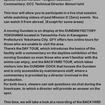
Commentary: GCC Technical Director Akinori Ishii
This tour will allow you to participate in a live chat session
while watching videos of past Mission 0 (Zero) events. You
can watch it from abroad. (Except for some areas)
A moving Gundam is on display at the GUNDAM FACTORY
YOKOHAMA located in Yamashita-Futo in Kanagawa
Prefecture’s Yokohama City. GFY offers two online tours for
those who are unable to visit the area.
There’s the DAY TOUR, which introduces the basics of the
facility with a commentary on the daytime exhibition of the
moving Gundam so even those who aren’t familiar with the
anime can enjoy, and the BACKYARD TOUR, which takes
visitors into the GUNDAM-DOCK that houses the Gundam
and is only accessible by maintenance staff, where a
commentary is provided by a director involved in the
production.
For both tours, viewers can ask questions via chat during the
livestream, to which a director will provide an answer on the
spot.
This time, we will take a look at a recording of the BACKYARD