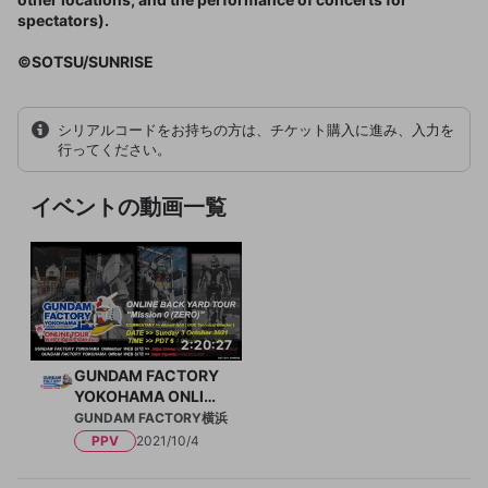
spectators).
©SOTSU/SUNRISE
シリアルコードをお持ちの方は、チケット購入に進み、入力を
行ってください。
イベントの動画一覧
2:20:27
GUNDAM FACTORY
YOKOHAMA ONLIN
E TOUR Backyard T
GUNDAM FACTORY横浜
our【mission0】＜
PPV
2021/10/4
English Subtitles＞