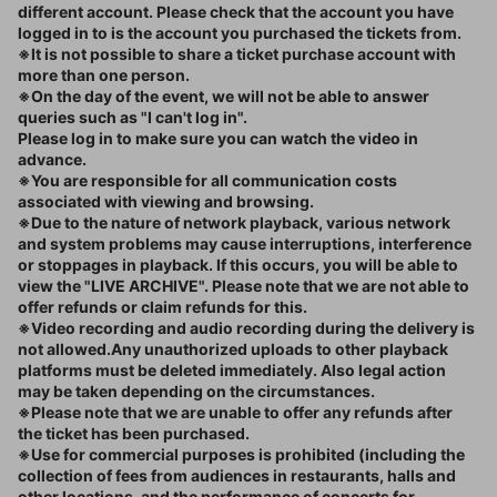
different account. Please check that the account you have
logged in to is the account you purchased the tickets from.
※It is not possible to share a ticket purchase account with
more than one person.
※On the day of the event, we will not be able to answer
queries such as "I can't log in".
Please log in to make sure you can watch the video in
advance.
※You are responsible for all communication costs
associated with viewing and browsing.
※Due to the nature of network playback, various network
and system problems may cause interruptions, interference
or stoppages in playback. If this occurs, you will be able to
view the "LIVE ARCHIVE". Please note that we are not able to
offer refunds or claim refunds for this.
※Video recording and audio recording during the delivery is
not allowed.Any unauthorized uploads to other playback
platforms must be deleted immediately. Also legal action
may be taken depending on the circumstances.
※Please note that we are unable to offer any refunds after
the ticket has been purchased.
※Use for commercial purposes is prohibited (including the
collection of fees from audiences in restaurants, halls and
other locations, and the performance of concerts for