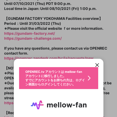
Until 07/10/2021 (Thu) PDT 9:00 p.m.
Local time in Japan: Until 08/10/2021 (Fri) 1:00 p.m.
【GUNDAM FACTORY YOKOHAMA Facilities overview】
Period：Until 31/03/2022 (Thu)
※Please visit the official website ｆor more information.
https://gundam-factory.net/
https://gundam-challenge.com/
新規登録
If you have any questions, please contact us via OPENREC
OPENREC.tv アカウントは mellow-fan
OPENREC.tvアカウントはmellow-fanア
限定コミュニティ参加方法
パーソナルデータの登録
アカウントに移行しました。
カウントに統合しました。
contact form.
すでにアカウントをお持ちの方は、ログイ
こちらからOPENREC.tvでログイン中のア
https://openrec.zendesk.com/hc/ja/requests/new
ン画面からログインしてください。
カウント情報を引き継ぐことができます。
生年月
不適切なユーザーとして報告しま
【NOTICE】
OPENREC.tv アカウントは mellow-fan
サブスクシェア
@
※Please note that you must be a registered member of
新規登録
ログイン
チケット選択
すか？
年
月
アカウントに移行しました。
OPENREC.tv to view the show.
認証コードの入力
すでにアカウントをお持ちの方は、ログイ
生年月は登録後に変更できません。
※Due to the video streaming feature, this service may not be
ン画面からログインしてください。
ご確認ください
ログイン
available in all countries and regions. Before purchasing,
メールアドレスで新規登録
メールアドレスでログイン
問題を選択してください
イベントのチケット一覧
この限定コミュニティは、Discordで提供されてい
性別
please check in advance if you can watch the following free
メールアドレスにメールを送信しました。30分以内
パスワード再設定
ます。
streaming videos in OPENREC.
にメール記載の6桁の認証コードを入力してくださ
入力していただいたメールアドレ
男性
女性
その他
利用規約とプライバシーポリシーが更新されま
問題を選択してください
詳しくはこちら
https://www.openrec.tv/
い。
または
または
ポイントが不足しています
した。 サービスを利用するには変更後の内容を
Discordアカウントをお持ちでない方
スに、パスワード再設定用URLを
セッションの有効期限が切れたた
GUNDAM FACTORY YOKOHAMA
登録したメールアドレスを入力し、送信してくださ
わいせつな表現
お住まいの地域
ONLINE TOUR Backyard
ご確認いただき、同意していただく必要があり
認証コード
い。
【Recommended viewing devices】
記載されたメールを送信しました
め、ログアウトしました
Discordとは？からDiscordにアクセス
X
X
Tour【mission0】＜English