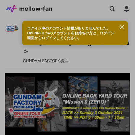
GUNDAM FACTORY YOKOHAMA
ログイン中のアカウント情報がありませんでした。
ONLINE TOUR Backyard
OPENREC.tvのアカウントをお持ちの方は、ログイン
画面からログインしてください。
Tour【mission0】＜English Subtitles
＞
GUNDAM FACTORY横浜