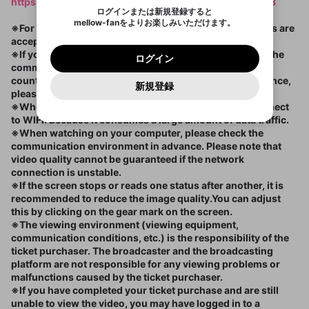
ます。
mellowポイントの購入に進みますか？
https://openrec.zendesk.com/hc/ja/articles/226706348
他者を誹謗中傷する表現
のでご確認ください
0
6
Subtitles＞
ログインまたは新規登録すると
Discordアカウントを作成
mellow-fanをよりお楽しみいただけます。
0
500
著作権の侵害
※For international purchases, only credit card payments are
販売期間：2021/9/4 3:00 - 2021/10/8 6:59
Google
Google
利用規約
プレミアム会員に入会
を確認しました。
OK
いいえ
はい
mellow-fan のメールアドレス（mellow-fan.comド
この画面からDiscordに参加する
accepted.
利用規約
および
プライバシーポリシー
に同意頂いた上で
ログイン
プライバシーポリシー
を確認しました。
メイン及びcs.openrec.co.jpドメイン）が受信拒否設
次にお進みください。
OK
プライバシーの侵害
※If you are viewing this site overseas, please note that the
ご登録いただいた情報はサービスの向上を目的
ログイン
1,400円
販売終了
再設定する
定に含まれていないかご確認ください。
Yahoo! JAPAN
Yahoo! JAPAN
communication environment differs depending on the
Discordは第三者が提供するコミュニティーサービスで、
として使用いたします。
報告された問題については、利用規約に違反しているか
パスワードを忘れた方は
こちら
過激な暴力や自傷行為
mellow-fanとは関わりがありません。Discordに関してのお
country or region.For the best possible viewing experience,
一部サービスをご利用いただくには、生年月の
どうかをスタッフが確認します。
この機能をむやみに使
新規登録
確認しました
問い合わせにはお答えすることができません。Discordの仕
アカウントをお持ちですか？
アカウントを作成する
please check the communication status in advance.
このチケットは2021/10/29 15:00まで有効
登録が必要です。
用することは、利用規約違反になります。
様変更により、限定コミュニティ特典の提供が終了する可能
入力
なりすまし行為
Appleでサインアップ
Appleでサインイン
です
※When watching on your smartphone, it is best to connect
ご登録いただいた情報は公開されません。
性がありますが、その際の補償は一切行いません。外部サー
to WIFI. Because it consumes a large amount of data traffic.
ビスとのID連携に関する同意事項に同意の上、参加をお願い
閉じる
出会いを誘導する行為
します。
※When watching on your computer, please check the
送信
mellow-fanの
mellow-fanの
利用規約
利用規約
・
・
プライバシーポリシー
プライバシーポリシー
・
・
外部
外部
登録
communication environment in advance. Please note that
外部サービスとのID連携に関する同意事項
サービスとのID連携に関する同意事項
サービスとのID連携に関する同意事項
に同意頂いた上
に同意頂いた上
ねずみ講やマルチ商法
アカウント作成
video quality cannot be guaranteed if the network
で、次にお進みください
で、次にお進みください
connection is unstable.
誤解を招く配信設定
あとで登録
Discordとは？
Discordに参加する
※If the screen stops or reads one status after another, it is
mellow-fanからのお得な情報をメールで受
recommended to reduce the image quality.You can adjust
ゲームの録画禁止区域の配信
け取る
this by clicking on the gear mark on the screen.
※The viewing environment (viewing equipment,
改造版・海賊版ソフトの配信
communication conditions, etc.) is the responsibility of the
ticket purchaser. The broadcaster and the broadcasting
政治的・宗教的・人種的な内容
platform are not responsible for any viewing problems or
その他の問題
malfunctions caused by the ticket purchaser.
※If you have completed your ticket purchase and are still
unable to view the video, you may have logged in to a