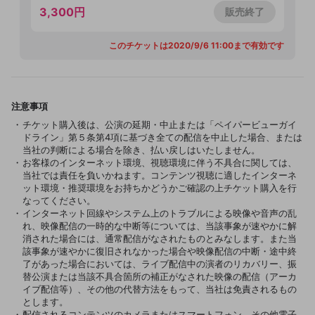
3,300円
販売終了
改造版・海賊版ソフトの配信
政治的・宗教的・人種的な内容
このチケットは2020/9/6 11:00まで有効です
その他の問題
注意事項
チケット購入後は、公演の延期・中止または「ペイパービューガイ
ドライン」第５条第4項に基づき全ての配信を中止した場合、または
当社の判断による場合を除き、払い戻しはいたしません。
お客様のインターネット環境、視聴環境に伴う不具合に関しては、
当社では責任を負いかねます。コンテンツ視聴に適したインターネ
ット環境・推奨環境をお持ちかどうかご確認の上チケット購入を行
なってください。
インターネット回線やシステム上のトラブルによる映像や音声の乱
れ、映像配信の一時的な中断等については、当該事象が速やかに解
消された場合には、通常配信がなされたものとみなします。また当
該事象が速やかに復旧されなかった場合や映像配信の中断・途中終
了があった場合においては、ライブ配信中の演者のリカバリー、振
替公演または当該不具合箇所の補正がなされた映像の配信（アーカ
イブ配信等）、その他の代替方法をもって、当社は免責されるもの
とします。
配信されるコンテンツのカメラまたはスマートフォン、その他電子