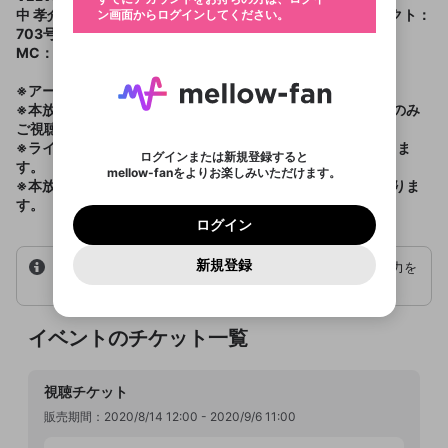
認証コードの入力
生年月は登録後に変更できません。
中 孝介 / Ange et Folletta / Mr.シャチホコ / オープニングアクト：
ン画面からログインしてください。
ご確認ください
ログイン
703号室(岡谷 柚奈)
メールアドレスで新規登録
メールアドレスでログイン
問題を選択してください
この限定コミュニティは、Discordで提供されてい
性別
メールアドレスにメールを送信しました。30分以内
MC：伊津野亮・守永真彩
パスワード再設定
イベントのチケット一覧
ます。
にメール記載の6桁の認証コードを入力してくださ
入力していただいたメールアドレ
男性
女性
その他
利用規約とプライバシーポリシーが更新されま
問題を選択してください
詳しくはこちら
い。
または
または
ポイントが不足しています
※アーカイブ配信はございません。
した。 サービスを利用するには変更後の内容を
Discordアカウントをお持ちでない方
スに、パスワード再設定用URLを
セッションの有効期限が切れたた
登録したメールアドレスを入力し、送信してくださ
わいせつな表現
※本放送は、販売期間内に有料チケットを購入いただいた方のみ
お住まいの地域
ご確認いただき、同意していただく必要があり
視聴チケット
認証コード
い。
記載されたメールを送信しました
め、ログアウトしました
ご視聴可能です。
Discordとは？からDiscordにアクセス
X
X
ます。
mellowポイントの購入に進みますか？
他者を誹謗中傷する表現
販売期間：2020/8/14 12:00 - 2020/9/6
※ライブ映像のWEBへのアップは一切禁止とさせていただきま
のでご確認ください
0
6
ログインまたは新規登録すると
11:00
Discordアカウントを作成
す。
mellow-fanをよりお楽しみいただけます。
0
500
著作権の侵害
Google
Google
利用規約
プレミアム会員に入会
を確認しました。
※本放送は、出演者とスタッフの安全に配慮した生放送となりま
OK
いいえ
はい
mellow-fan のメールアドレス（mellow-fan.comド
この画面からDiscordに参加する
利用規約
および
プライバシーポリシー
に同意頂いた上で
す。
ログイン
3,300円
販売終了
プライバシーポリシー
を確認しました。
メイン及びcs.openrec.co.jpドメイン）が受信拒否設
次にお進みください。
OK
プライバシーの侵害
ご登録いただいた情報はサービスの向上を目的
ログイン
再設定する
定に含まれていないかご確認ください。
Yahoo! JAPAN
Yahoo! JAPAN
Discordは第三者が提供するコミュニティーサービスで、
として使用いたします。
報告された問題については、利用規約に違反しているか
パスワードを忘れた方は
こちら
過激な暴力や自傷行為
mellow-fanとは関わりがありません。Discordに関してのお
このチケットは2020/9/6 11:00まで有効で
一部サービスをご利用いただくには、生年月の
どうかをスタッフが確認します。
この機能をむやみに使
新規登録
確認しました
シリアルコードをお持ちの方は、チケット購入に進み、入力を
問い合わせにはお答えすることができません。Discordの仕
アカウントをお持ちですか？
アカウントを作成する
す
登録が必要です。
用することは、利用規約違反になります。
様変更により、限定コミュニティ特典の提供が終了する可能
行ってください。
入力
なりすまし行為
Appleでサインアップ
Appleでサインイン
ご登録いただいた情報は公開されません。
性がありますが、その際の補償は一切行いません。外部サー
ビスとのID連携に関する同意事項に同意の上、参加をお願い
閉じる
出会いを誘導する行為
します。
イベントのチケット一覧
送信
mellow-fanの
mellow-fanの
利用規約
利用規約
・
・
プライバシーポリシー
プライバシーポリシー
・
・
外部
外部
登録
外部サービスとのID連携に関する同意事項
サービスとのID連携に関する同意事項
サービスとのID連携に関する同意事項
に同意頂いた上
に同意頂いた上
ねずみ講やマルチ商法
アカウント作成
で、次にお進みください
で、次にお進みください
視聴チケット
誤解を招く配信設定
あとで登録
Discordとは？
Discordに参加する
販売期間：2020/8/14 12:00 - 2020/9/6 11:00
mellow-fanからのお得な情報をメールで受
ゲームの録画禁止区域の配信
け取る