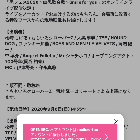
「黒フェス2020〜白黒歌合戦〜Smile for you」のオンラインラ
イブ配信決定！
ライブをノーカットでお届けするのはもちろん、会場前に設置す
る特設ブースからの現地映像もお届けします！
【出演者】
松崎 しげる / ももいろクローバーZ / 大黒 摩季 / TEE / HOUND
DOG / ファンキー加藤 / BOYS AND MEN / LE VELVETS / 河村 隆
一 /
中 孝介 / Ange et Folletta / Mr.シャチホコ / オープニングアクト：
703号室(岡谷 柚奈)
MC：伊津野亮・守永真彩
＊順不同・敬称略
＊ももいろクローバーZ、河村 隆一はリモートによる出演になり
新規登録
ます。
OPENREC.tv アカウントは mellow-fan
OPENREC.tvアカウントはmellow-fanア
限定コミュニティ参加方法
パーソナルデータの登録
アカウントに移行しました。
カウントに統合しました。
【配信日時】2020年9月6日(日)14:55〜
すでにアカウントをお持ちの方は、ログイ
こちらからOPENREC.tvでログイン中のア
ン画面からログインしてください。
カウント情報を引き継ぐことができます。
生年月
【出演者】
不適切なユーザーとして報告しま
松崎 しげる / ももいろクローバーZ(リモート出演) / 大黒 摩季 /
OPENREC.tv アカウントは mellow-fan
サブスクシェア
@
新規登録
ログイン
TEE / HOUND DOG / ファンキー加藤 / BOYS AND MEN / LE
すか？
年
月
アカウントに移行しました。
VELVETS / 河村 隆一(リモート出演) /
チケット選択
すでにアカウントをお持ちの方は、ログイ