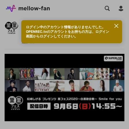
黒フェス2020〜白黒歌合戦〜Smile
ログイン中のアカウント情報がありませんでした。
for you
OPENREC.tvのアカウントをお持ちの方は、ログイン
画面からログインしてください。
黒フェス2020