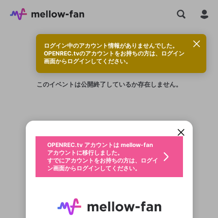
ログイン中のアカウント情報がありませんでした。
OPENREC.tvのアカウントをお持ちの方は、ログイン
画面からログインしてください。
このイベントは公開終了しているか存在しません。
新規登録
OPENREC.tv アカウントは mellow-fan
OPENREC.tvアカウントはmellow-fanア
限定コミュニティ参加方法
パーソナルデータの登録
アカウントに移行しました。
カウントに統合しました。
すでにアカウントをお持ちの方は、ログイ
こちらからOPENREC.tvでログイン中のア
ン画面からログインしてください。
カウント情報を引き継ぐことができます。
生年月
不適切なユーザーとして報告しま
OPENREC.tv アカウントは mellow-fan
サブスクシェア
@
新規登録
ログイン
すか？
年
月
アカウントに移行しました。
認証コードの入力
すでにアカウントをお持ちの方は、ログイ
生年月は登録後に変更できません。
ン画面からログインしてください。
ご確認ください
ログイン
メールアドレスで新規登録
メールアドレスでログイン
問題を選択してください
この限定コミュニティは、Discordで提供されてい
性別
メールアドレスにメールを送信しました。30分以内
パスワード再設定
ます。
にメール記載の6桁の認証コードを入力してくださ
入力していただいたメールアドレ
男性
女性
その他
利用規約とプライバシーポリシーが更新されま
問題を選択してください
詳しくはこちら
い。
または
または
ポイントが不足しています
した。 サービスを利用するには変更後の内容を
Discordアカウントをお持ちでない方
スに、パスワード再設定用URLを
セッションの有効期限が切れたた
登録したメールアドレスを入力し、送信してくださ
わいせつな表現
お住まいの地域