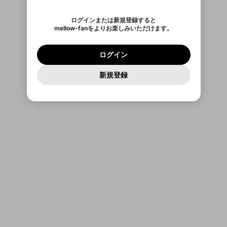
ご確認いただき、同意していただく必要があり
認証コード
い。
記載されたメールを送信しました
め、ログアウトしました
Discordとは？からDiscordにアクセス
X
X
ます。
mellowポイントの購入に進みますか？
他者を誹謗中傷する表現
のでご確認ください
0
6
ログインまたは新規登録すると
Discordアカウントを作成
mellow-fanをよりお楽しみいただけます。
0
500
著作権の侵害
Google
Google
利用規約
プレミアム会員に入会
を確認しました。
OK
いいえ
はい
mellow-fan のメールアドレス（mellow-fan.comド
この画面からDiscordに参加する
利用規約
および
プライバシーポリシー
に同意頂いた上で
ログイン
プライバシーポリシー
を確認しました。
メイン及びcs.openrec.co.jpドメイン）が受信拒否設
次にお進みください。
OK
プライバシーの侵害
ご登録いただいた情報はサービスの向上を目的
ログイン
再設定する
定に含まれていないかご確認ください。
Yahoo! JAPAN
Yahoo! JAPAN
Discordは第三者が提供するコミュニティーサービスで、
として使用いたします。
報告された問題については、利用規約に違反しているか
パスワードを忘れた方は
こちら
過激な暴力や自傷行為
mellow-fanとは関わりがありません。Discordに関してのお
一部サービスをご利用いただくには、生年月の
どうかをスタッフが確認します。
この機能をむやみに使
新規登録
確認しました
問い合わせにはお答えすることができません。Discordの仕
アカウントをお持ちですか？
アカウントを作成する
登録が必要です。
用することは、利用規約違反になります。
様変更により、限定コミュニティ特典の提供が終了する可能
入力
なりすまし行為
Appleでサインアップ
Appleでサインイン
ご登録いただいた情報は公開されません。
性がありますが、その際の補償は一切行いません。外部サー
ビスとのID連携に関する同意事項に同意の上、参加をお願い
閉じる
出会いを誘導する行為
します。
送信
mellow-fanの
mellow-fanの
利用規約
利用規約
・
・
プライバシーポリシー
プライバシーポリシー
・
・
外部
外部
登録
外部サービスとのID連携に関する同意事項
サービスとのID連携に関する同意事項
サービスとのID連携に関する同意事項
に同意頂いた上
に同意頂いた上
ねずみ講やマルチ商法
アカウント作成
で、次にお進みください
で、次にお進みください
誤解を招く配信設定
あとで登録
Discordとは？
Discordに参加する
mellow-fanからのお得な情報をメールで受
ゲームの録画禁止区域の配信
け取る
改造版・海賊版ソフトの配信
政治的・宗教的・人種的な内容
その他の問題