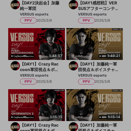
【DAY2決起会】加藤
【DAY1感想戦】VER
純一軍団
SUSアフターコンテ
ンツ
VERSUS esports
VERSUS esports
PPV
2025/3/9
PPV
2025/3/8
1:48:57
1:49:21
【DAY1】Crazy Rac
【DAY1】加藤純一軍
coon軍団視点＆ボイ
団視点＆ボイスチャ
スチャット「PUBG:
ット「PUBG: BATTL
VERSUS esports
VERSUS esports
BATTLEGROUNDS」
EGROUNDS」
PPV
2025/3/8
PPV
2025/3/8
1:15:15
1:15:14
【DAY1】Crazy Rac
【DAY1】加藤純一軍
coon軍団視点＆ボイ
団視点＆ボイスチャ