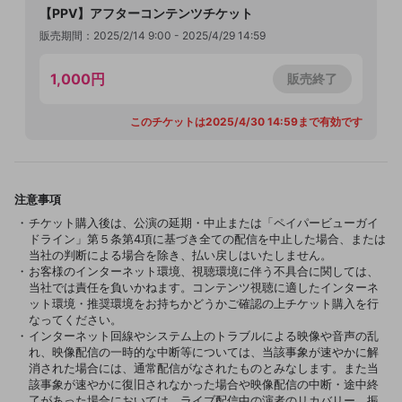
【PPV】アフターコンテンツチケット
販売期間：2025/2/14 9:00 - 2025/4/29 14:59
1,000円
販売終了
このチケットは2025/4/30 14:59まで有効です
注意事項
チケット購入後は、公演の延期・中止または「ペイパービューガイ
ドライン」第５条第4項に基づき全ての配信を中止した場合、または
当社の判断による場合を除き、払い戻しはいたしません。
お客様のインターネット環境、視聴環境に伴う不具合に関しては、
当社では責任を負いかねます。コンテンツ視聴に適したインターネ
ット環境・推奨環境をお持ちかどうかご確認の上チケット購入を行
なってください。
インターネット回線やシステム上のトラブルによる映像や音声の乱
れ、映像配信の一時的な中断等については、当該事象が速やかに解
消された場合には、通常配信がなされたものとみなします。また当
該事象が速やかに復旧されなかった場合や映像配信の中断・途中終
了があった場合においては、ライブ配信中の演者のリカバリー、振