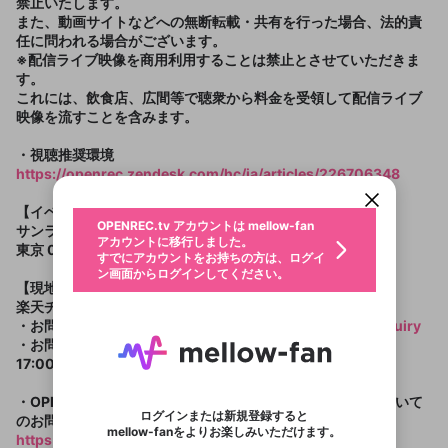
禁止いたします。
また、動画サイトなどへの無断転載・共有を行った場合、法的責
任に問われる場合がございます。
※配信ライブ映像を商用利用することは禁止とさせていただきま
す。
これには、飲食店、広間等で聴衆から料金を受領して配信ライブ
新規登録
映像を流すことを含みます。
OPENREC.tv アカウントは mellow-fan
OPENREC.tvアカウントはmellow-fanア
限定コミュニティ参加方法
チケット選択
パーソナルデータの登録
アカウントに移行しました。
カウントに統合しました。
・視聴推奨環境
すでにアカウントをお持ちの方は、ログイ
こちらからOPENREC.tvでログイン中のア
https://openrec.zendesk.com/hc/ja/articles/226706348
ン画面からログインしてください。
カウント情報を引き継ぐことができます。
生年月
イベントのチケット一覧
不適切なユーザーとして報告しま
【イベントに関する問い合わせ先】
OPENREC.tv アカウントは mellow-fan
サブスクシェア
@
サンライズプロモーション
新規登録
ログイン
すか？
年
月
アカウントに移行しました。
東京 0570-00-3337(平日12:00～15:00)
認証コードの入力
すでにアカウントをお持ちの方は、ログイ
生年月は登録後に変更できません。
【PPV】まとめて応援チケット
ン画面からログインしてください。
ご確認ください
ログイン
【現地チケットに関するお問い合わせ】
販売期間：2025/2/14 9:00 - 2025/4/29
メールアドレスで新規登録
メールアドレスでログイン
問題を選択してください
この限定コミュニティは、Discordで提供されてい
性別
楽天チケット カスタマーサポート
14:59
メールアドレスにメールを送信しました。30分以内
パスワード再設定
ます。
・お問い合わせフォーム：
https://ticket.rakuten.co.jp/inquiry
にメール記載の6桁の認証コードを入力してくださ
入力していただいたメールアドレ
男性
女性
その他
利用規約とプライバシーポリシーが更新されま
問題を選択してください
詳しくはこちら
・お問い合わせダイヤル：050-5893-9366（平日10:00～
い。
または
または
ポイントが不足しています
3,000円
した。 サービスを利用するには変更後の内容を
販売終了
Discordアカウントをお持ちでない方
スに、パスワード再設定用URLを
セッションの有効期限が切れたた
17:00）
登録したメールアドレスを入力し、送信してくださ
わいせつな表現
お住まいの地域
ご確認いただき、同意していただく必要があり
認証コード
い。
記載されたメールを送信しました
め、ログアウトしました
Discordとは？からDiscordにアクセス
X
X
ます。
mellowポイントの購入に進みますか？
・OPENREC.tvでの有料オンライン配信チケットの購入について
他者を誹謗中傷する表現
このチケットは2025/4/30 14:59まで有効
のでご確認ください
0
6
ログインまたは新規登録すると
です
のお問い合わせ
Discordアカウントを作成
mellow-fanをよりお楽しみいただけます。
0
500
著作権の侵害
https://openrec.zendesk.com/hc/ja/requests/new
Google
Google
利用規約
プレミアム会員に入会
を確認しました。
OK