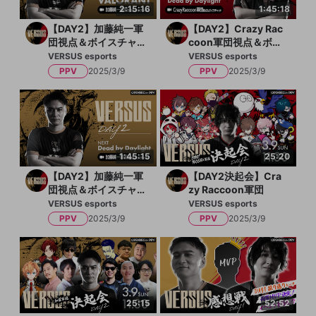
【PPV】アフターコンテンツチケット
2:15:16
1:45:18
販売期間：2025/2/14 9:00 - 2025/4/29
【DAY2】加藤純一軍
【DAY2】Crazy Rac
14:59
団視点＆ボイスチャ
coon軍団視点＆ボイ
ット「VALORANT」
スチャット「Dead b
VERSUS esports
VERSUS esports
1,000円
y Daylight」
販売終了
PPV
2025/3/9
PPV
2025/3/9
このチケットは2025/4/30 14:59まで有効
です
1:45:15
25:20
【DAY2】加藤純一軍
【DAY2決起会】Cra
団視点＆ボイスチャ
zy Raccoon軍団
ット「Dead by Dayli
VERSUS esports
VERSUS esports
ght」
PPV
2025/3/9
PPV
2025/3/9
25:15
52:52