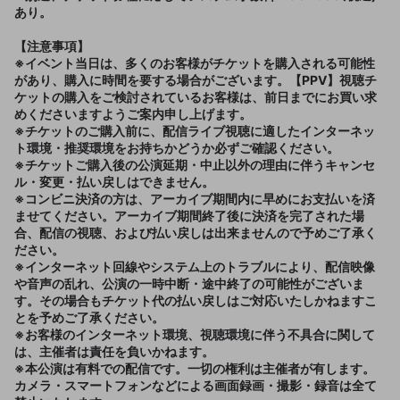
あり。
【注意事項】
※イベント当日は、多くのお客様がチケットを購入される可能性
があり、購入に時間を要する場合がございます。【PPV】視聴チ
ケットの購入をご検討されているお客様は、前日までにお買い求
めくださいますようご案内申し上げます。
※チケットのご購入前に、配信ライブ視聴に適したインターネッ
ト環境・推奨環境をお持ちかどうか必ずご確認ください。
※チケットご購入後の公演延期・中止以外の理由に伴うキャンセ
ル・変更・払い戻しはできません。
※コンビニ決済の方は、アーカイブ期間内に早めにお支払いを済
ませてください。アーカイブ期間終了後に決済を完了された場
合、配信の視聴、および払い戻しは出来ませんので予めご了承く
ださい。
※インターネット回線やシステム上のトラブルにより、配信映像
や音声の乱れ、公演の一時中断・途中終了の可能性がございま
す。その場合もチケット代の払い戻しはご対応いたしかねますこ
とを予めご了承ください。
※お客様のインターネット環境、視聴環境に伴う不具合に関して
は、主催者は責任を負いかねます。
※本公演は有料での配信です。一切の権利は主催者が有します。
カメラ・スマートフォンなどによる画面録画・撮影・録音は全て