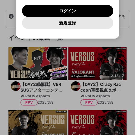
いいえ
はい
mellow-fan のメールアドレス（mellow-fan.comド
この画面からDiscordに参加する
利用規約
および
プライバシーポリシー
に同意頂いた上で
ログイン
プライバシーポリシー
を確認しました。
【PPV】加藤純一軍団応援チケット
メイン及びcs.openrec.co.jpドメイン）が受信拒否設
次にお進みください。
OK
プライバシーの侵害
ご登録いただいた情報はサービスの向上を目的
ログイン
再設定する
定に含まれていないかご確認ください。
Yahoo! JAPAN
Yahoo! JAPAN
Discordは第三者が提供するコミュニティーサービスで、
販売期間：2025/2/14 9:00 - 2025/4/29
として使用いたします。
シリアルコードをお持ちの方は、チケット購入に進み、入力を
報告された問題については、利用規約に違反しているか
パスワードを忘れた方は
こちら
過激な暴力や自傷行為
mellow-fanとは関わりがありません。Discordに関してのお
14:59
一部サービスをご利用いただくには、生年月の
行ってください。
どうかをスタッフが確認します。
この機能をむやみに使
新規登録
確認しました
問い合わせにはお答えすることができません。Discordの仕
アカウントをお持ちですか？
アカウントを作成する
登録が必要です。
用することは、利用規約違反になります。
様変更により、限定コミュニティ特典の提供が終了する可能
入力
なりすまし行為
Appleでサインアップ
Appleでサインイン
ご登録いただいた情報は公開されません。
性がありますが、その際の補償は一切行いません。外部サー
1,500円
販売終了
イベントの動画一覧
ビスとのID連携に関する同意事項に同意の上、参加をお願い
閉じる
出会いを誘導する行為
します。
送信
mellow-fanの
mellow-fanの
利用規約
利用規約
・
・
プライバシーポリシー
プライバシーポリシー
・
・
外部
外部
このチケットは2025/4/30 14:59まで有効
登録
外部サービスとのID連携に関する同意事項
サービスとのID連携に関する同意事項
サービスとのID連携に関する同意事項
に同意頂いた上
に同意頂いた上
ねずみ講やマルチ商法
アカウント作成
です
で、次にお進みください
で、次にお進みください
誤解を招く配信設定
あとで登録
Discordとは？
Discordに参加する
【PPV】Crazy Raccoon軍団応援チ
mellow-fanからのお得な情報をメールで受
ゲームの録画禁止区域の配信
ケット
53:38
2:15:17
け取る
販売期間：2025/2/14 9:00 - 2025/4/29
改造版・海賊版ソフトの配信
【DAY2感想戦】VER
【DAY2】Crazy Rac
14:59
SUSアフターコンテ
coon軍団視点＆ボイ
政治的・宗教的・人種的な内容
ンツ
スチャット「VALOR
VERSUS esports
VERSUS esports
ANT」
1,500円
販売終了
PPV
2025/3/9
PPV
2025/3/9
その他の問題
このチケットは2025/4/30 14:59まで有効
です