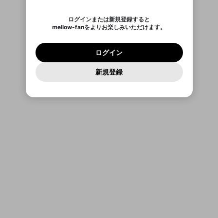
ご確認いただき、同意していただく必要があり
認証コード
い。
記載されたメールを送信しました
め、ログアウトしました
Discordとは？からDiscordにアクセス
X
X
ます。
mellowポイントの購入に進みますか？
他者を誹謗中傷する表現
のでご確認ください
0
6
ログインまたは新規登録すると
Discordアカウントを作成
mellow-fanをよりお楽しみいただけます。
0
500
著作権の侵害
Google
Google
利用規約
プレミアム会員に入会
を確認しました。
OK
いいえ
はい
mellow-fan のメールアドレス（mellow-fan.comド
この画面からDiscordに参加する
利用規約
および
プライバシーポリシー
に同意頂いた上で
ログイン
プライバシーポリシー
を確認しました。
メイン及びcs.openrec.co.jpドメイン）が受信拒否設
次にお進みください。
OK
プライバシーの侵害
ご登録いただいた情報はサービスの向上を目的
ログイン
再設定する
定に含まれていないかご確認ください。
Yahoo! JAPAN
Yahoo! JAPAN
Discordは第三者が提供するコミュニティーサービスで、
として使用いたします。
報告された問題については、利用規約に違反しているか
パスワードを忘れた方は
こちら
過激な暴力や自傷行為
mellow-fanとは関わりがありません。Discordに関してのお
一部サービスをご利用いただくには、生年月の
どうかをスタッフが確認します。
この機能をむやみに使
新規登録
確認しました
問い合わせにはお答えすることができません。Discordの仕
アカウントをお持ちですか？
アカウントを作成する
登録が必要です。
用することは、利用規約違反になります。
様変更により、限定コミュニティ特典の提供が終了する可能
入力
なりすまし行為
Appleでサインアップ
Appleでサインイン
ご登録いただいた情報は公開されません。
性がありますが、その際の補償は一切行いません。外部サー
ビスとのID連携に関する同意事項に同意の上、参加をお願い
閉じる
出会いを誘導する行為
します。
送信
mellow-fanの
mellow-fanの
利用規約
利用規約
・
・
プライバシーポリシー
プライバシーポリシー
・
・
外部
外部
登録
外部サービスとのID連携に関する同意事項
サービスとのID連携に関する同意事項
サービスとのID連携に関する同意事項
に同意頂いた上
に同意頂いた上
ねずみ講やマルチ商法
アカウント作成
で、次にお進みください
で、次にお進みください
誤解を招く配信設定
あとで登録
Discordとは？
Discordに参加する
mellow-fanからのお得な情報をメールで受
ゲームの録画禁止区域の配信
け取る
改造版・海賊版ソフトの配信
政治的・宗教的・人種的な内容
その他の問題