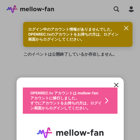
ログイン中のアカウント情報がありませんでした。
OPENREC.tvのアカウントをお持ちの方は、ログイン
画面からログインしてください。
このイベントは公開終了しているか存在しません。
新規登録
OPENREC.tv アカウントは mellow-fan
OPENREC.tvアカウントはmellow-fanア
限定コミュニティ参加方法
パーソナルデータの登録
アカウントに移行しました。
カウントに統合しました。
すでにアカウントをお持ちの方は、ログイ
こちらからOPENREC.tvでログイン中のア
ン画面からログインしてください。
カウント情報を引き継ぐことができます。
生年月
不適切なユーザーとして報告しま
OPENREC.tv アカウントは mellow-fan
サブスクシェア
@
新規登録
ログイン
すか？
年
月
アカウントに移行しました。
認証コードの入力
すでにアカウントをお持ちの方は、ログイ
生年月は登録後に変更できません。
ン画面からログインしてください。
ご確認ください
ログイン
メールアドレスで新規登録
メールアドレスでログイン
問題を選択してください
この限定コミュニティは、Discordで提供されてい
性別
メールアドレスにメールを送信しました。30分以内
パスワード再設定
ます。
にメール記載の6桁の認証コードを入力してくださ
入力していただいたメールアドレ
男性
女性
その他
利用規約とプライバシーポリシーが更新されま
問題を選択してください
詳しくはこちら
い。
または
または
ポイントが不足しています
した。 サービスを利用するには変更後の内容を
Discordアカウントをお持ちでない方
スに、パスワード再設定用URLを
セッションの有効期限が切れたた
登録したメールアドレスを入力し、送信してくださ
わいせつな表現
お住まいの地域