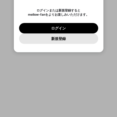
ご確認いただき、同意していただく必要があり
認証コード
い。
記載されたメールを送信しました
め、ログアウトしました
Discordとは？からDiscordにアクセス
X
X
ます。
mellowポイントの購入に進みますか？
他者を誹謗中傷する表現
のでご確認ください
0
6
ログインまたは新規登録すると
Discordアカウントを作成
mellow-fanをよりお楽しみいただけます。
0
500
著作権の侵害
Google
Google
利用規約
プレミアム会員に入会
を確認しました。
OK
いいえ
はい
mellow-fan のメールアドレス（mellow-fan.comド
この画面からDiscordに参加する
利用規約
および
プライバシーポリシー
に同意頂いた上で
ログイン
プライバシーポリシー
を確認しました。
メイン及びcs.openrec.co.jpドメイン）が受信拒否設
次にお進みください。
OK
プライバシーの侵害
ご登録いただいた情報はサービスの向上を目的
ログイン
再設定する
定に含まれていないかご確認ください。
Yahoo! JAPAN
Yahoo! JAPAN
Discordは第三者が提供するコミュニティーサービスで、
として使用いたします。
報告された問題については、利用規約に違反しているか
パスワードを忘れた方は
こちら
過激な暴力や自傷行為
mellow-fanとは関わりがありません。Discordに関してのお
一部サービスをご利用いただくには、生年月の
どうかをスタッフが確認します。
この機能をむやみに使
新規登録
確認しました
問い合わせにはお答えすることができません。Discordの仕
アカウントをお持ちですか？
アカウントを作成する
登録が必要です。
用することは、利用規約違反になります。
様変更により、限定コミュニティ特典の提供が終了する可能
入力
なりすまし行為
Appleでサインアップ
Appleでサインイン
ご登録いただいた情報は公開されません。
性がありますが、その際の補償は一切行いません。外部サー
ビスとのID連携に関する同意事項に同意の上、参加をお願い
閉じる
出会いを誘導する行為
します。
送信
mellow-fanの
mellow-fanの
利用規約
利用規約
・
・
プライバシーポリシー
プライバシーポリシー
・
・
外部
外部
登録
外部サービスとのID連携に関する同意事項
サービスとのID連携に関する同意事項
サービスとのID連携に関する同意事項
に同意頂いた上
に同意頂いた上
ねずみ講やマルチ商法
アカウント作成
で、次にお進みください
で、次にお進みください
誤解を招く配信設定
あとで登録
Discordとは？
Discordに参加する
mellow-fanからのお得な情報をメールで受
ゲームの録画禁止区域の配信
け取る
改造版・海賊版ソフトの配信
政治的・宗教的・人種的な内容
その他の問題