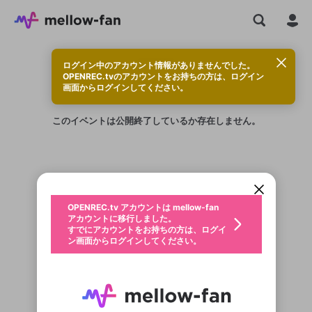
ログイン中のアカウント情報がありませんでした。
OPENREC.tvのアカウントをお持ちの方は、ログイン
画面からログインしてください。
このイベントは公開終了しているか存在しません。
新規登録
OPENREC.tv アカウントは mellow-fan
OPENREC.tvアカウントはmellow-fanア
限定コミュニティ参加方法
パーソナルデータの登録
アカウントに移行しました。
カウントに統合しました。
すでにアカウントをお持ちの方は、ログイ
こちらからOPENREC.tvでログイン中のア
ン画面からログインしてください。
カウント情報を引き継ぐことができます。
生年月
不適切なユーザーとして報告しま
OPENREC.tv アカウントは mellow-fan
サブスクシェア
@
新規登録
ログイン
すか？
年
月
アカウントに移行しました。
認証コードの入力
すでにアカウントをお持ちの方は、ログイ
生年月は登録後に変更できません。
ン画面からログインしてください。
ご確認ください
ログイン
メールアドレスで新規登録
メールアドレスでログイン
問題を選択してください
この限定コミュニティは、Discordで提供されてい
性別
メールアドレスにメールを送信しました。30分以内
パスワード再設定
ます。
にメール記載の6桁の認証コードを入力してくださ
入力していただいたメールアドレ
男性
女性
その他
利用規約とプライバシーポリシーが更新されま
問題を選択してください
詳しくはこちら
い。
または
または
ポイントが不足しています
した。 サービスを利用するには変更後の内容を
Discordアカウントをお持ちでない方
スに、パスワード再設定用URLを
セッションの有効期限が切れたた
登録したメールアドレスを入力し、送信してくださ
わいせつな表現
お住まいの地域