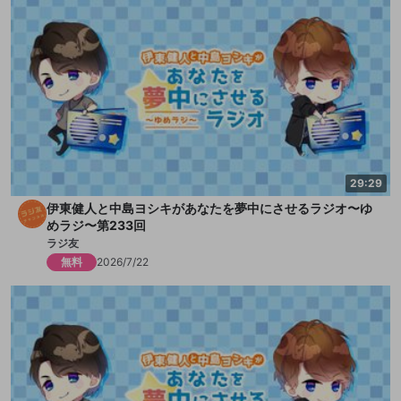
29:29
伊東健人と中島ヨシキがあなたを夢中にさせるラジオ〜ゆ
めラジ〜第233回
ラジ友
無料
2026/7/22