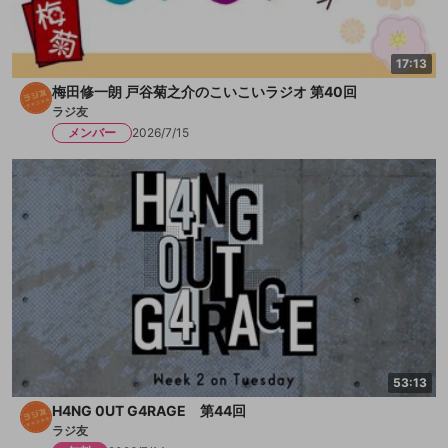
17:13
梅田修一朗 戸谷菊之介のこいこいラジオ 第40回
ラジ友
メンバー
2026/7/15
53:13
H4NG 0UT G4RAGE 第44回
ラジ友