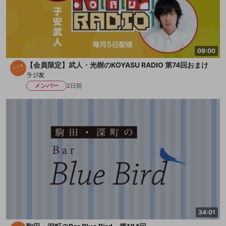
09:00
【会員限定】武人・光樹のKOYASU RADIO 第74回おまけ
ラジ友
メンバー
2日前
34:01