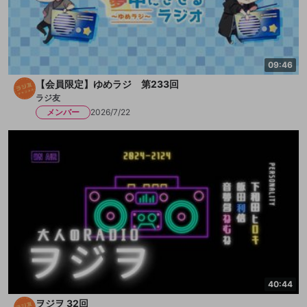
09:46
【会員限定】ゆめラジ 第233回
ラジ友
メンバー
2026/7/22
40:44
ヲジヲ 32回