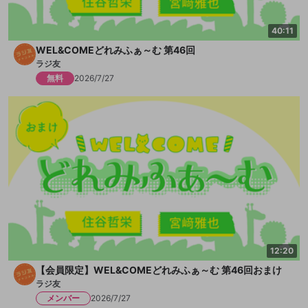
40:11
WEL&COMEどれみふぁ～む 第46回
ラジ友
無料
2026/7/27
12:20
【会員限定】WEL&COMEどれみふぁ～む 第46回おまけ
ラジ友
メンバー
2026/7/27