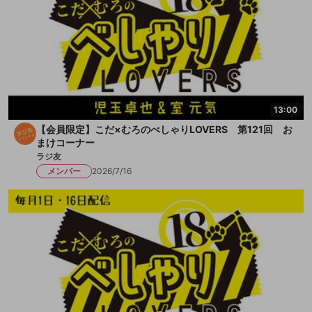
13:00
【会員限定】こだ×むろのべしゃりLOVERS 第121回 お
まけコーナー
ラジ友
メンバー
2026/7/16