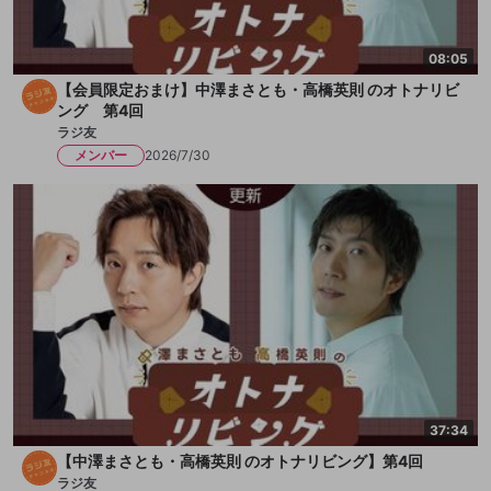
08:05
【会員限定おまけ】中澤まさとも・高橋英則 のオトナリビ
ング 第4回
ラジ友
メンバー
2026/7/30
37:34
【中澤まさとも・高橋英則 のオトナリビング】第4回
ラジ友