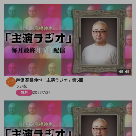
45:45
声優 高橋伸也「主演ラジオ」第5回
ラジ友
無料
2026/7/27