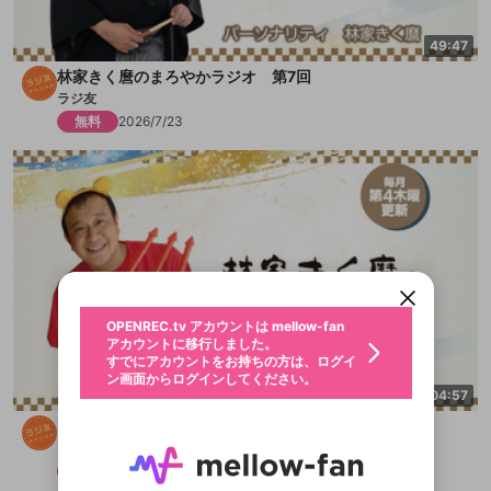
49:47
林家きく麿のまろやかラジオ 第7回
ラジ友
無料
2026/7/23
新規登録
OPENREC.tv アカウントは mellow-fan
OPENREC.tvアカウントはmellow-fanア
限定コミュニティ参加方法
パーソナルデータの登録
アカウントに移行しました。
カウントに統合しました。
すでにアカウントをお持ちの方は、ログイ
こちらからOPENREC.tvでログイン中のア
ン画面からログインしてください。
カウント情報を引き継ぐことができます。
生年月
不適切なユーザーとして報告しま
OPENREC.tv アカウントは mellow-fan
サブスクシェア
@
新規登録
ログイン
すか？
年
月
アカウントに移行しました。
認証コードの入力
すでにアカウントをお持ちの方は、ログイ
生年月は登録後に変更できません。
ン画面からログインしてください。
ログイン
ブレイクタイム広告
04:57
メールアドレスで新規登録
メールアドレスでログイン
問題を選択してください
この限定コミュニティは、Discordで提供されてい
性別
メールアドレスにメールを送信しました。30分以内
パスワード再設定
【会員限定】もうちょっとまろラジ 第7回
ます。
にメール記載の6桁の認証コードを入力してくださ
入力していただいたメールアドレ
男性
女性
その他
問題を選択してください
詳しくはこちら
ラジ友
ライブ配信中に休憩するときに、最大1分間の広告
い。
または
または
アプリで快適に視聴しよう！
を表示することができます。
Discordアカウントをお持ちでない方
スに、パスワード再設定用URLを
セッションの有効期限が切れたた
メンバー
2026/7/23
登録したメールアドレスを入力し、送信してくださ
わいせつな表現
お住まいの地域