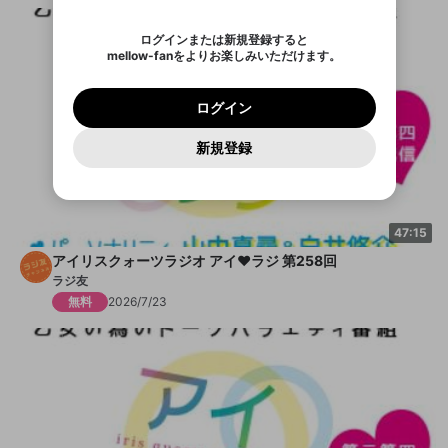
認証コード
い。
記載されたメールを送信しました
め、ログアウトしました
映像や音声は配信され続けますので、個人情報にご
Discordとは？からDiscordにアクセス
X
X
アプリをインストール (無料) し、配信者をフォローすれ
他者を誹謗中傷する表現
注意ください。
のでご確認ください
0
6
ログインまたは新規登録すると
ば、通知をもれなく受け取れます！
ユーザーの視聴環境によっては広告を表示すること
Discordアカウントを作成
mellow-fanをよりお楽しみいただけます。
0
500
ができない場合があります。
著作権の侵害
Google
Google
プレミアム会員に入会
OK
mellow-fan のメールアドレス（mellow-fan.comド
この画面からDiscordに参加する
利用規約
および
プライバシーポリシー
に同意頂いた上で
詳しくはこちら
インストール
ログイン
アプリで開く
メイン及びcs.openrec.co.jpドメイン）が受信拒否設
次にお進みください。
OK
プライバシーの侵害
ご登録いただいた情報はサービスの向上を目的
ログイン
再設定する
定に含まれていないかご確認ください。
Yahoo! JAPAN
Yahoo! JAPAN
Discordは第三者が提供するコミュニティーサービスで、
として使用いたします。
報告された問題については、利用規約に違反しているか
パスワードを忘れた方は
こちら
過激な暴力や自傷行為
mellow-fanとは関わりがありません。Discordに関してのお
キャンセル
開始する
一部サービスをご利用いただくには、生年月の
どうかをスタッフが確認します。
この機能をむやみに使
新規登録
問い合わせにはお答えすることができません。Discordの仕
アカウントをお持ちですか？
アカウントを作成する
登録が必要です。
用することは、利用規約違反になります。
様変更により、限定コミュニティ特典の提供が終了する可能
入力
なりすまし行為
Appleでサインアップ
Appleでサインイン
ご登録いただいた情報は公開されません。
性がありますが、その際の補償は一切行いません。外部サー
ビスとのID連携に関する同意事項に同意の上、参加をお願い
閉じる
出会いを誘導する行為
します。
送信
mellow-fanの
mellow-fanの
利用規約
利用規約
・
・
プライバシーポリシー
プライバシーポリシー
・
・
外部
外部
47:15
登録
外部サービスとのID連携に関する同意事項
サービスとのID連携に関する同意事項
サービスとのID連携に関する同意事項
に同意頂いた上
に同意頂いた上
ねずみ講やマルチ商法
アカウント作成
で、次にお進みください
で、次にお進みください
アイリスクォーツラジオ アイ♥ラジ 第258回
誤解を招く配信設定
ラジ友
あとで登録
Discordとは？
Discordに参加する
無料
2026/7/23
mellow-fanからのお得な情報をメールで受
ゲームの録画禁止区域の配信
け取る
改造版・海賊版ソフトの配信
政治的・宗教的・人種的な内容
その他の問題