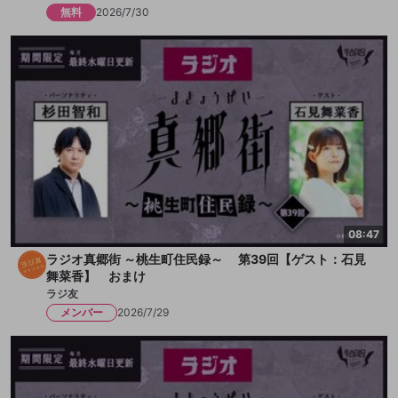
無料
2026/7/30
08:47
ラジオ真郷街 ～桃生町住民録～ 第39回【ゲスト：石見
舞菜香】 おまけ
ラジ友
メンバー
2026/7/29