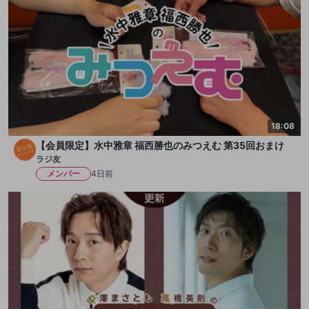
18:08
【会員限定】水中雅章 福西勝也のみつえむ 第35回おまけ
ラジ友
メンバー
4日前