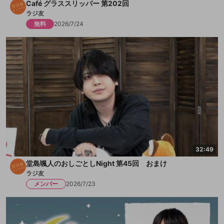
Café グラススリッパー 第202回
ラジ友
無料
2026/7/24
32:49
堂島颯人のおしごとしNight 第45回 おまけ
ラジ友
メンバー
2026/7/23