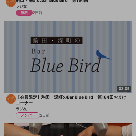
駒田・深町のBar Blue Bird 第184回
ラジ友
無料
2日前
08:05
【会員限定】駒田・深町のBar Blue Bird 第184回おまけ
コーナー
ラジ友
メンバー
2日前