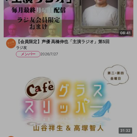
08:41
【会員限定】声優 高橋伸也「主演ラジオ」第5回
ラジ友
メンバー
2026/7/27
31:32