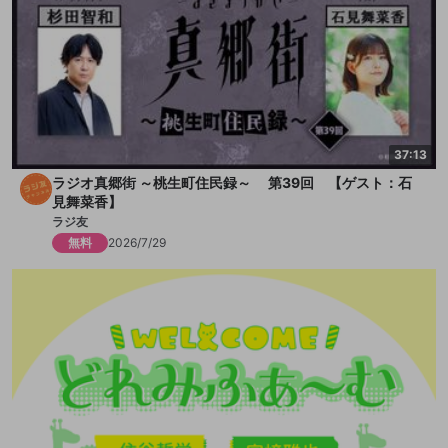
37:13
ラジオ真郷街 ～桃生町住民録～ 第39回 【ゲスト：石
見舞菜香】
ラジ友
無料
2026/7/29