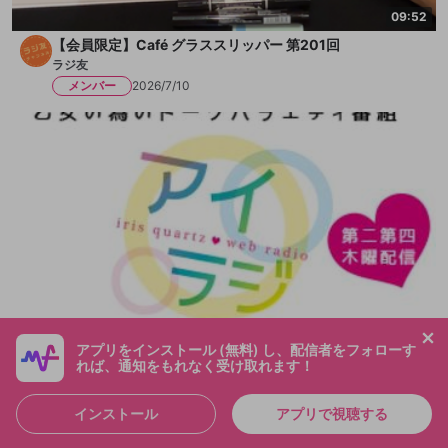
09:52
【会員限定】Café グラススリッパー 第201回
ラジ友
メンバー
2026/7/10
45:30
アプリをインストール (無料) し、配信者をフォローす
アイリスクォーツラジオ アイ♥ラジ 第257回
れば、通知をもれなく受け取れます！
ラジ友
メンバー
2026/7/9
インストール
アプリで視聴する