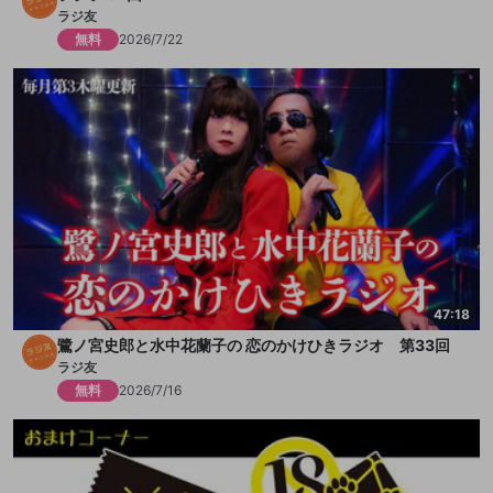
ラジ友
無料
2026/7/22
47:18
鷺ノ宮史郎と水中花蘭子の 恋のかけひきラジオ 第33回
ラジ友
無料
2026/7/16