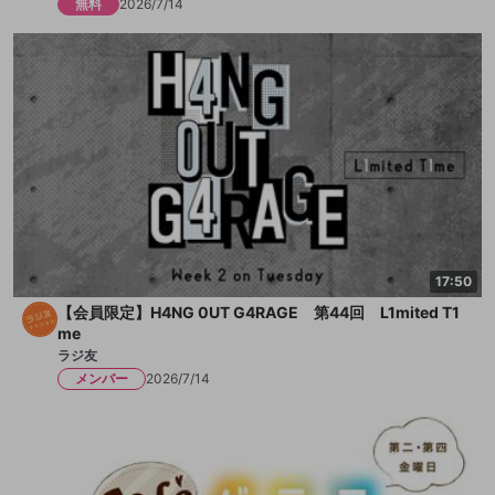
無料
2026/7/14
17:50
【会員限定】H4NG 0UT G4RAGE 第44回 L1mited T1
me
ラジ友
メンバー
2026/7/14