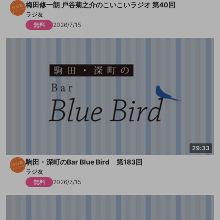
梅田修一朗 戸谷菊之介のこいこいラジオ 第40回
ラジ友
無料
2026/7/15
29:33
駒田・深町のBar Blue Bird 第183回
ラジ友
無料
2026/7/15