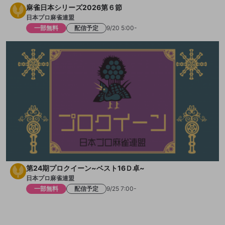
麻雀日本シリーズ2026第６節
日本プロ麻雀連盟
一部無料
配信予定
9/20 5:00-
第24期プロクイーン~ベスト16Ｄ卓~
日本プロ麻雀連盟
一部無料
配信予定
9/25 7:00-