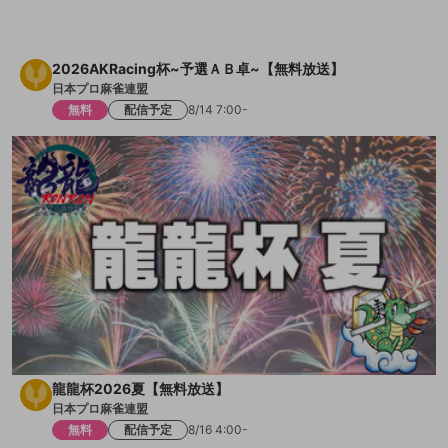
2026AKRacing杯~予選ＡＢ卓~【無料放送】
日本プロ麻雀連盟
無料
配信予定
8/14 7:00-
龍龍杯2026夏【無料放送】
日本プロ麻雀連盟
無料
配信予定
8/16 4:00-