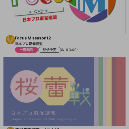
Focus M season12
日本プロ麻雀連盟
一部無料
配信予定
8/18 3:00-