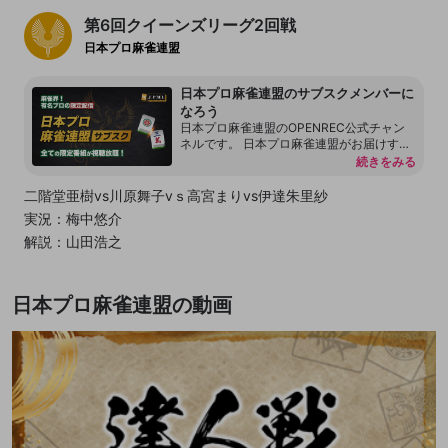
第6回クイーンズリーグ2回戦
日本プロ麻雀連盟
日本プロ麻雀連盟のサブスクメンバーに
なろう
日本プロ麻雀連盟のOPENREC公式チャン
ネルです。 日本プロ麻雀連盟がお届けする
全ての番組がご覧いただけます。 【麻雀日
続きをみる
本シリーズ】 【鳳凰戦Ａ１リーグ】 【鳳凰
戦Ａ２リーグ】 【女流桜花Ａリーグ】 【十
二階堂亜樹vs川原舞子vｓ高宮まりvs伊達朱里紗
段戦】 【王位戦】 【麻雀マスターズ】
実況：梅中悠介
【麻雀グランプリＭＡＸ】 【プロクイー
ン】 など超豪華ラインナップ！
解説：山田浩之
※著作権者の許可なくこの番組の内容の全て又は一部をいかな
日本プロ麻雀連盟の動画
る手段においても複製・転載・転売・複写等することを固く禁
じます。