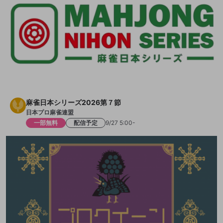
麻雀日本シリーズ2026第７節
日本プロ麻雀連盟
一部無料
配信予定
9/27 5:00-