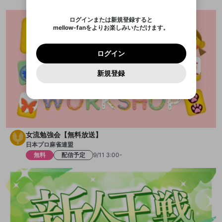
認証コード
い。
記載されたメールを送信しました
め、ログアウトしました
映像や音声は配信され続けますので、個人情報にご
Discordとは？からDiscordにアクセス
X
X
アプリをインストール (無料) し、配信者をフォローすれ
他者を誹謗中傷する表現
注意ください。
のでご確認ください
0
6
ログインまたは新規登録すると
ば、通知をもれなく受け取れます！
ユーザーの視聴環境によっては広告を表示すること
Discordアカウントを作成
mellow-fanをよりお楽しみいただけます。
0
500
ができない場合があります。
著作権の侵害
Google
Google
プレミアム会員に入会
OK
mellow-fan のメールアドレス（mellow-fan.comド
この画面からDiscordに参加する
利用規約
および
プライバシーポリシー
に同意頂いた上で
詳しくはこちら
インストール
ログイン
アプリで開く
メイン及びcs.openrec.co.jpドメイン）が受信拒否設
次にお進みください。
OK
プライバシーの侵害
ご登録いただいた情報はサービスの向上を目的
ログイン
再設定する
定に含まれていないかご確認ください。
Yahoo! JAPAN
Yahoo! JAPAN
Discordは第三者が提供するコミュニティーサービスで、
として使用いたします。
報告された問題については、利用規約に違反しているか
パスワードを忘れた方は
こちら
過激な暴力や自傷行為
mellow-fanとは関わりがありません。Discordに関してのお
キャンセル
開始する
一部サービスをご利用いただくには、生年月の
どうかをスタッフが確認します。
この機能をむやみに使
新規登録
問い合わせにはお答えすることができません。Discordの仕
アカウントをお持ちですか？
アカウントを作成する
登録が必要です。
用することは、利用規約違反になります。
様変更により、限定コミュニティ特典の提供が終了する可能
入力
なりすまし行為
Appleでサインアップ
Appleでサインイン
ご登録いただいた情報は公開されません。
性がありますが、その際の補償は一切行いません。外部サー
ビスとのID連携に関する同意事項に同意の上、参加をお願い
閉じる
出会いを誘導する行為
します。
送信
mellow-fanの
mellow-fanの
利用規約
利用規約
・
・
プライバシーポリシー
プライバシーポリシー
・
・
外部
外部
登録
外部サービスとのID連携に関する同意事項
サービスとのID連携に関する同意事項
サービスとのID連携に関する同意事項
に同意頂いた上
に同意頂いた上
ねずみ講やマルチ商法
アカウント作成
で、次にお進みください
で、次にお進みください
女流勉強会【無料放送】
誤解を招く配信設定
あとで登録
Discordとは？
Discordに参加する
日本プロ麻雀連盟
mellow-fanからのお得な情報をメールで受
無料
配信予定
9/11 3:00-
ゲームの録画禁止区域の配信
け取る
改造版・海賊版ソフトの配信
政治的・宗教的・人種的な内容
その他の問題