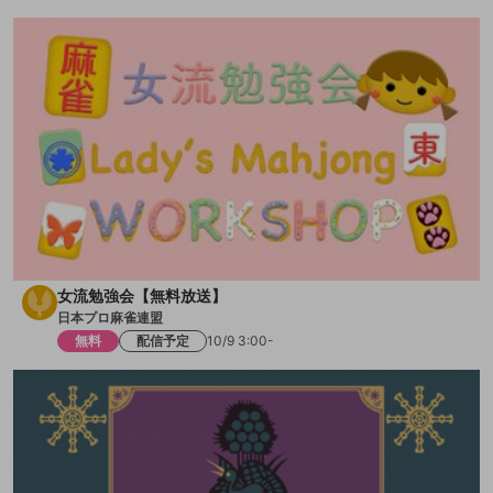
女流勉強会【無料放送】
日本プロ麻雀連盟
無料
配信予定
10/9 3:00-