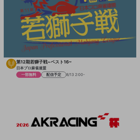
第12期若獅子戦~ベスト16~
日本プロ麻雀連盟
一部無料
配信予定
8/13 2:00-