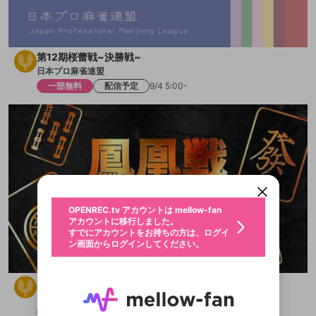
第12期桜蕾戦~決勝戦~
日本プロ麻雀連盟
一部無料
配信予定
9/4 5:00-
新規登録
OPENREC.tv アカウントは mellow-fan
OPENREC.tvアカウントはmellow-fanア
限定コミュニティ参加方法
パーソナルデータの登録
アカウントに移行しました。
カウントに統合しました。
すでにアカウントをお持ちの方は、ログイ
こちらからOPENREC.tvでログイン中のア
ン画面からログインしてください。
カウント情報を引き継ぐことができます。
生年月
不適切なユーザーとして報告しま
OPENREC.tv アカウントは mellow-fan
サブスクシェア
@
新規登録
ログイン
すか？
年
月
アカウントに移行しました。
認証コードの入力
すでにアカウントをお持ちの方は、ログイ
生年月は登録後に変更できません。
ン画面からログインしてください。
ログイン
ブレイクタイム広告
メールアドレスで新規登録
メールアドレスでログイン
問題を選択してください
この限定コミュニティは、Discordで提供されてい
性別
メールアドレスにメールを送信しました。30分以内
パスワード再設定
ます。
にメール記載の6桁の認証コードを入力してくださ
第43期鳳凰戦~Ｂ１リーグSelect後期第１節~
入力していただいたメールアドレ
男性
女性
その他
問題を選択してください
詳しくはこちら
ライブ配信中に休憩するときに、最大1分間の広告
い。
または
または
アプリで快適に視聴しよう！
日本プロ麻雀連盟
を表示することができます。
Discordアカウントをお持ちでない方
スに、パスワード再設定用URLを
セッションの有効期限が切れたた
登録したメールアドレスを入力し、送信してくださ
わいせつな表現
一部無料
配信予定
9/5 4:00-
お住まいの地域