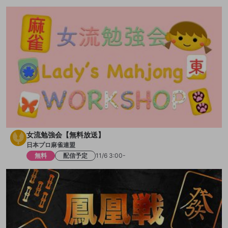
女流勉強会【無料放送】
日本プロ麻雀連盟
無料
配信予定
11/6 3:00-