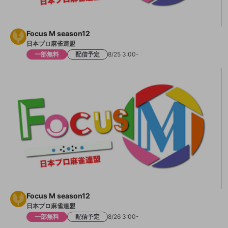
Focus M season12
日本プロ麻雀連盟
一部無料
配信予定
8/25 3:00-
Focus M season12
日本プロ麻雀連盟
一部無料
配信予定
8/26 3:00-