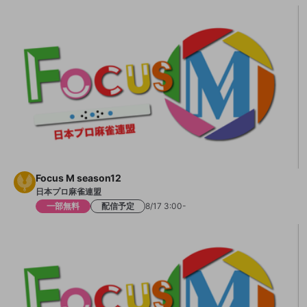
Focus M season12
日本プロ麻雀連盟
一部無料
配信予定
8/17 3:00-