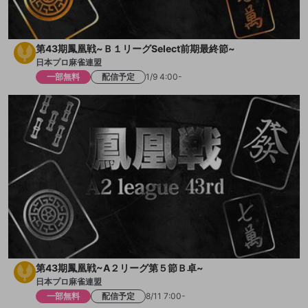
第43期鳳凰戦~Ｂ１リーグSelect前期最終節~
日本プロ麻雀連盟
一部無料
配信予定
1/9 4:00-
第43期鳳凰戦~A２リーグ第５節Ｂ卓~
日本プロ麻雀連盟
一部無料
配信予定
8/11 7:00-