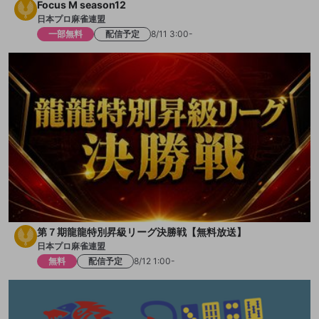
Focus M season12
日本プロ麻雀連盟
一部無料
配信予定
8/11 3:00-
第７期龍龍特別昇級リーグ決勝戦【無料放送】
日本プロ麻雀連盟
無料
配信予定
8/12 1:00-