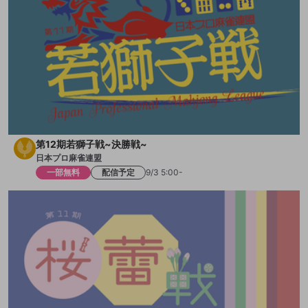
第12期若獅子戦~決勝戦~
日本プロ麻雀連盟
一部無料
配信予定
9/3 5:00-