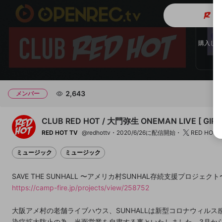
メ
チャプター
チャプター
購入した
開始地点
2,643
メンバー
CLUB RED HOT / 大門弥生 ONEMAN LIVE [ GIRLS
RED HOT TV
@redhottv
2020/6/26に配信開始
RED HOT 
ミュージック
ミュージック
SAVE THE SUNHALL 〜アメリカ村SUNHAL存続支援プロジェクト
https://camp-fire.jp/projects/view/258752
大阪アメ村の老舗ライブハウス、SUNHALLは新型コロナウィルス
染症拡大防止の為、当面営業を自粛する事といたしました。3月か