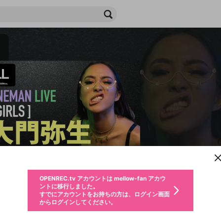
新規登録
OPENREC.tv アカウントは mellow-fan アカウ
OPENREC.tvアカウントはmellow-fanアカウン
パーソナルデータの登録
限定コミュニティ参加方法
ントに移行しました。
トに統合しました。
すでにアカウントをお持ちの方は、ログイン画面
こちらからOPENREC.tvでログイン中のアカウ
からログインしてください。
ント情報を引き継ぐことができます。
生年月
不適切なユーザーとして報告します
ファンレター
サブスクシェア
OPENREC.tv アカウントは mellow-fan アカウ
@
新規登録
ログイン
か？
年
月
ントに移行しました。
チャプターを編集
すでにアカウントをお持ちの方は、ログイン画面
応援している配信者にファンレターを送ることができま
生年月は登録後に変更できません。
認証コードの入力
購入確認
からログインしてください。
す。好きなデザインを選んでメッセージを書いたり、エ
ログイン
なると、この限定動画を視聴できます！
ブレイクタイム広告
メールアドレスで新規登録
メールアドレスでログイン
問題を選択してください
ールアイテムでデコレーションして、配信者に届けまし
性別
を変更