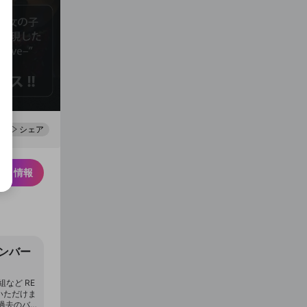
0
100
シェア
スク情報
メンバー
など RE
覧いただけま