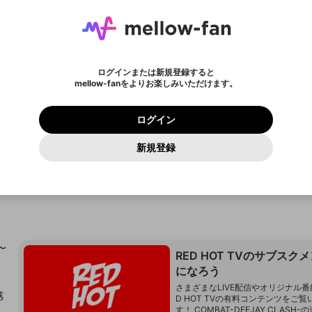
ょう！
メールアドレスにメールを送信しました。30分以内にメ
パスワード再設定
mellowポイントを消費して、商品を購入します。購入に
詳しくはこちら
この限定コミュニティは、Discordで提供されています。
入力していただいたメールアドレス
男性
女性
その他
問題を選択してください
新規テロップ
テロップを終了する
※ファンレター機能は有料サービスです。
ール記載の6桁の認証コードを入力してください。
ライブ配信中に休憩するときに、最大1分間の広告を表示
進みますか？
ンバーになるには
アーカイブ動画を作成しています。
または
または
設定
することができます。
に、パスワード再設定用URLを記載
セッションの有効期限が切れたた
Discordアカウントをお持ちでない方
わいせつな表現
認証コード
しばらく時間をおいて再読み込みし
検索履歴をすべて削除しますか？
チャプターを削除しますか？
登録したメールアドレスを入力し、送信してください。
お住まいの地域
全ユーザーに表示しているテロップを終了します。再度
メッセージ
されたメールを送信しましたのでご
め、ログアウトしました
映像や音声は配信され続けますので、個人情報にご注意く
名
チャプター選択
X
X
Discordとは？からDiscordにアクセス
てください。
のに視聴できない方へ
テロップを表示する場合は、新たにテロップを入力して
他者を誹謗中傷する表現
0
6
ださい。
0
100
確認ください
ログインまたは新規登録すると
ださい。
ユーザーの視聴環境によっては広告を表示することができ
Discordアカウントを作成
キャンセル
mellow-fanをよりお楽しみいただけます。
いいえ
はい
はい
0
500
必要ポイント
ない場合があります。
著作権の侵害
Google
Google
プレミアム会員に入会
mellow-fan のメールアドレス（mellow-fan.comドメイン
OK
利用規約
および
プライバシーポリシー
に同意頂いた上で次にお
この画面からDiscordに参加する
閉じる
再読み込み
詳しくはこちら
及びcs.openrec.co.jpドメイン）が受信拒否設定に含まれて
ログイン
保有ポイント
0ポイント
キャンセル
終了する
キャンセル
保存
進みください。
OK
プライバシーの侵害
ご登録いただいた情報はサービスの向上を目的として
再設定する
いないかご確認ください。
ログイン
Yahoo! JAPAN
Yahoo! JAPAN
使用いたします。
Discordは第三者が提供するコミュニティーサービスで、mellow-
保存
報告された問題については、利用規約に違反しているかどうか
パスワードを忘れた方は
こちら
過激な暴力や自傷行為
fanとは関わりがありません。Discordに関してのお問い合わせには
キャンセル
開始する
一部サービスをご利用いただくには、生年月の登録が
をスタッフが確認します。
この機能をむやみに使用すること
新規登録
お答えすることができません。Discordの仕様変更により、限定コ
アカウントをお持ちですか？
アカウントを作成する
入力
必要です。
は、利用規約違反になります。
Appleでサインアップ
Appleでサインイン
ミュニティ特典の提供が終了する可能性がありますが、その際の補
なりすまし行為
 ]
ご登録いただいた情報は公開されません。
償は一切行いません。外部サービスとのID連携に関する同意事項に
フォロー 7,151
サブ
キャンセル
更新
同意の上、参加をお願いします。
TVのX
出会いを誘導する行為
閉じる
ファンレターを作成
送信
mellow-fanの
mellow-fanの
利用規約
利用規約
・
・
プライバシーポリシー
プライバシーポリシー
・
・
外部サービ
外部サービ
外部サービスとのID連携に関する同意事項
登録
スとのID連携に関する同意事項
スとのID連携に関する同意事項
に同意頂いた上で、次にお進み
に同意頂いた上で、次にお進み
ねずみ講やマルチ商法
アカウント作成
ください
ください
Discordとは？
Discordに参加する
誤解を招く配信設定
あとで登録
〜
RED HOT TVのサブスク
mellow-fanからのお得な情報をメールで受け取
ゲームの録画禁止区域の配信
になろう
る
さまざまなLIVE配信やオリジナル番組
改造版・海賊版ソフトの配信
感
D HOT TVの有料コンテンツをご
す！ COMBAT-DEEJAY CLASH-の過去のバト
ら