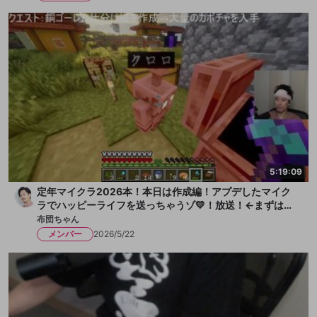
5:19:09
定年マイクラ2026本！本日は作成編！アプデしたマイク
ラでハッピーライフを送っちゃうゾ💛！放送！←まずは水
を一献、そして枇杷ゼリーをちびっと
布団ちゃん
メンバー
2026/5/22