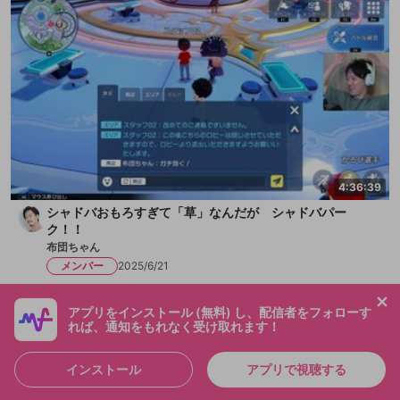
4:36:39
シャドバおもろすぎて「草」なんだが シャドバパー
ク！！
布団ちゃん
メンバー
2025/6/21
アプリをインストール (無料) し、配信者をフォローす
れば、通知をもれなく受け取れます！
インストール
アプリで視聴する