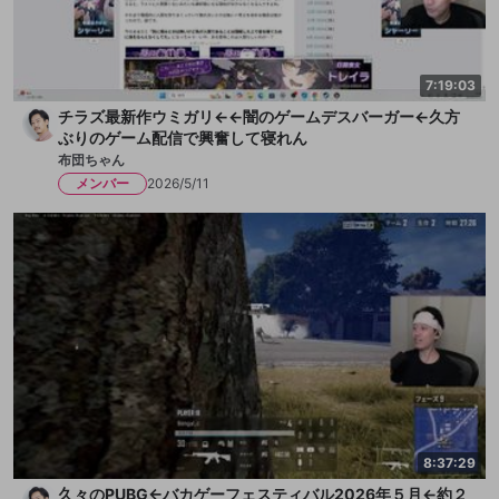
7:19:03
チラズ最新作ウミガリ←←闇のゲームデスバーガー←久方
ぶりのゲーム配信で興奮して寝れん
布団ちゃん
メンバー
2026/5/11
8:37:29
久々のPUBG←バカゲーフェスティバル2026年５月←約２