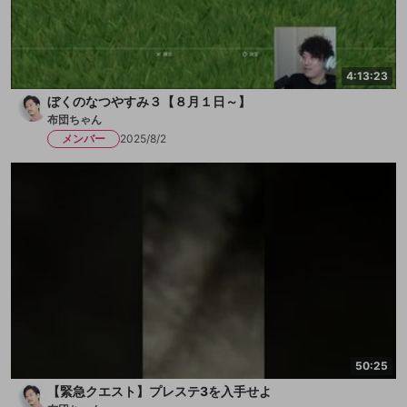
4:13:23
ぼくのなつやすみ３【８月１日～】
布団ちゃん
メンバー
2025/8/2
50:25
【緊急クエスト】プレステ3を入手せよ