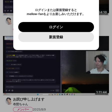
認証コード
い。
記載されたメールを送信しました
め、ログアウトしました
映像や音声は配信され続けますので、個人情報にご
Discordとは？からDiscordにアクセス
X
X
アプリをインストール (無料) し、配信者をフォローすれ
他者を誹謗中傷する表現
注意ください。
のでご確認ください
0
6
ログインまたは新規登録すると
ば、通知をもれなく受け取れます！
ユーザーの視聴環境によっては広告を表示すること
Discordアカウントを作成
4:54:10
mellow-fanをよりお楽しみいただけます。
0
500
ができない場合があります。
著作権の侵害
Google
Google
プレミアム会員に入会
OK
シャドバビヨンドパーク2日目
mellow-fan のメールアドレス（mellow-fan.comド
この画面からDiscordに参加する
利用規約
および
プライバシーポリシー
に同意頂いた上で
詳しくはこちら
インストール
ログイン
アプリで開く
布団ちゃん
メイン及びcs.openrec.co.jpドメイン）が受信拒否設
次にお進みください。
OK
プライバシーの侵害
ご登録いただいた情報はサービスの向上を目的
ログイン
再設定する
定に含まれていないかご確認ください。
メンバー
2025/8/10
Yahoo! JAPAN
Yahoo! JAPAN
Discordは第三者が提供するコミュニティーサービスで、
として使用いたします。
報告された問題については、利用規約に違反しているか
パスワードを忘れた方は
こちら
過激な暴力や自傷行為
mellow-fanとは関わりがありません。Discordに関してのお
キャンセル
開始する
一部サービスをご利用いただくには、生年月の
どうかをスタッフが確認します。
この機能をむやみに使
新規登録
問い合わせにはお答えすることができません。Discordの仕
アカウントをお持ちですか？
アカウントを作成する
登録が必要です。
用することは、利用規約違反になります。
様変更により、限定コミュニティ特典の提供が終了する可能
入力
なりすまし行為
Appleでサインアップ
Appleでサインイン
ご登録いただいた情報は公開されません。
性がありますが、その際の補償は一切行いません。外部サー
ビスとのID連携に関する同意事項に同意の上、参加をお願い
閉じる
出会いを誘導する行為
します。
送信
mellow-fanの
mellow-fanの
利用規約
利用規約
・
・
プライバシーポリシー
プライバシーポリシー
・
・
外部
外部
登録
外部サービスとのID連携に関する同意事項
サービスとのID連携に関する同意事項
サービスとのID連携に関する同意事項
に同意頂いた上
に同意頂いた上
ねずみ講やマルチ商法
アカウント作成
で、次にお進みください
で、次にお進みください
誤解を招く配信設定
あとで登録
Discordとは？
Discordに参加する
mellow-fanからのお得な情報をメールで受
ゲームの録画禁止区域の配信
け取る
改造版・海賊版ソフトの配信
1:11:44
政治的・宗教的・人種的な内容
お詫び申し上げます
布団ちゃん
その他の問題
メンバー
2025/8/9