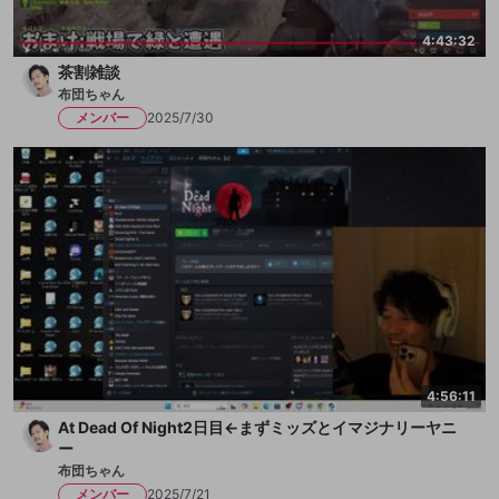
4:43:32
茶割雑談
布団ちゃん
メンバー
2025/7/30
4:56:11
At Dead Of Night2日目←まずミッズとイマジナリーヤニ
ー
布団ちゃん
メンバー
2025/7/21