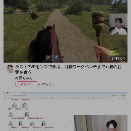
2:41:04
ラストPVPをソロで学ぶ、目標ワークベンチまで←昼のお
粥を食う
布団ちゃん
メンバー
2025/7/5