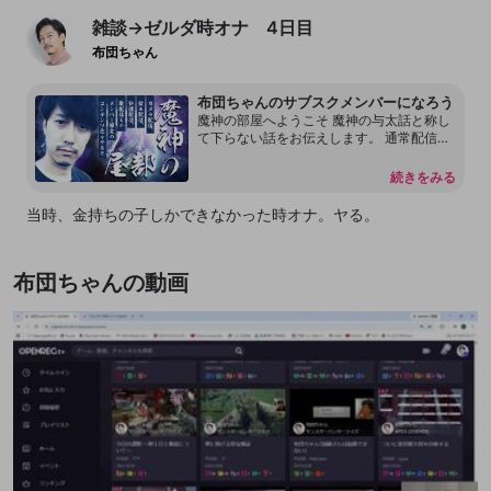
雑談→ゼルダ時オナ 4日目
布団ちゃん
布団ちゃんのサブスクメンバーになろう
魔神の部屋へようこそ 魔神の与太話と称し
て下らない話をお伝えします。 通常配信で
は言えない内容もあります。 本放送の転載
を許可しておりません。 配信内容をリーク
続きをみる
することもしないで下さい。 見つけ次第、
然るべき対応をさせて頂く場合があるので
当時、金持ちの子しかできなかった時オナ。ヤる。
何卒よろしくお願いします。 尚、過度な連
投、嫌がらせ行為をするアカウントはDisco
rdも含めてブロックする事があります。
布団ちゃんの動画