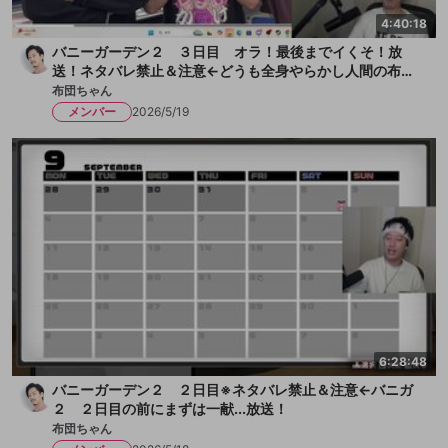
4:40:18
バニーガーデン２ ３日目 オラ！最後までイくそ！放
送！ネタバレ禁止＆注意←どうも全身やらかし人間の布団
ちゃんです！今日も女の子とチチクリ満載！まずは一献い
布団ちゃん
きます、か！放送
メンバー
2026/5/19
6:28:48
バニーガーデン２ ２日目※ネタバレ禁止＆注意←バニガ
２ ２日目の前にまずは一献...放送！
布団ちゃん