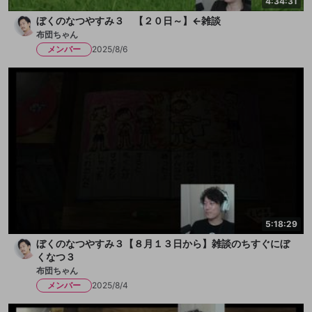
4:34:31
ぼくのなつやすみ３ 【２０日～】←雑談
布団ちゃん
メンバー
2025/8/6
5:18:29
ぼくのなつやすみ３【８月１３日から】雑談のちすぐにぼ
くなつ３
布団ちゃん
メンバー
2025/8/4