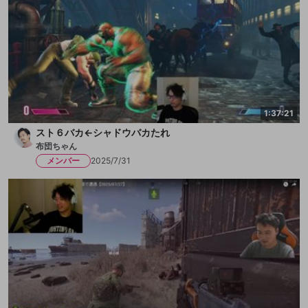
1:37:21
スト６バカ←シャドウバカたれ
布団ちゃん
メンバー
2025/7/31