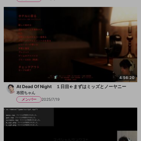
4:56:20
At Dead Of Night １日目←まずはミッズとノーヤニー
布団ちゃん
メンバー
2025/7/19