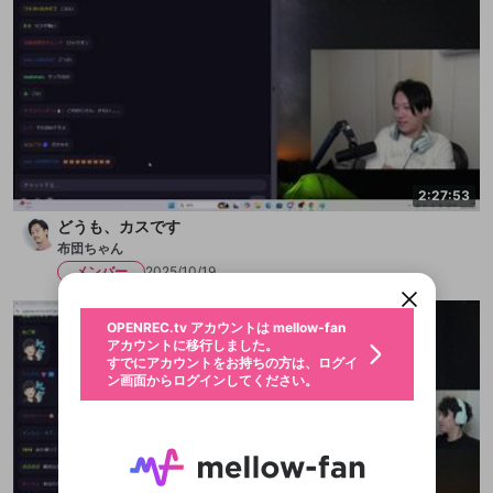
2:27:53
新規登録
どうも、カスです
OPENREC.tv アカウントは mellow-fan
OPENREC.tvアカウントはmellow-fanア
限定コミュニティ参加方法
パーソナルデータの登録
布団ちゃん
アカウントに移行しました。
カウントに統合しました。
すでにアカウントをお持ちの方は、ログイ
こちらからOPENREC.tvでログイン中のア
メンバー
2025/10/19
ン画面からログインしてください。
カウント情報を引き継ぐことができます。
生年月
不適切なユーザーとして報告しま
OPENREC.tv アカウントは mellow-fan
サブスクシェア
@
新規登録
ログイン
すか？
年
月
アカウントに移行しました。
認証コードの入力
すでにアカウントをお持ちの方は、ログイ
生年月は登録後に変更できません。
ン画面からログインしてください。
ログイン
ブレイクタイム広告
メールアドレスで新規登録
メールアドレスでログイン
問題を選択してください
この限定コミュニティは、Discordで提供されてい
性別
メールアドレスにメールを送信しました。30分以内
パスワード再設定
ます。
にメール記載の6桁の認証コードを入力してくださ
入力していただいたメールアドレ
男性
女性
その他
問題を選択してください
詳しくはこちら
ライブ配信中に休憩するときに、最大1分間の広告
い。
または
または
アプリで快適に視聴しよう！
を表示することができます。
Discordアカウントをお持ちでない方
スに、パスワード再設定用URLを
セッションの有効期限が切れたた
登録したメールアドレスを入力し、送信してくださ
わいせつな表現
お住まいの地域