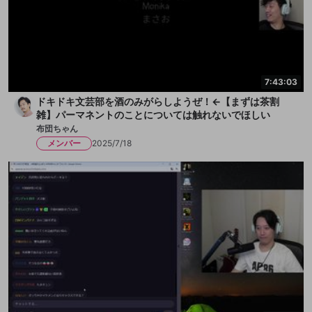
7:43:03
ドキドキ文芸部を酒のみがらしようぜ！←【まずは茶割
雑】パーマネントのことについては触れないでほしい
布団ちゃん
メンバー
2025/7/18