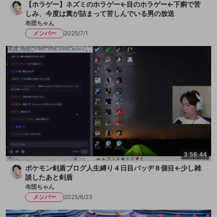
【ホラゲー】ネズミのホラゲー←目のホラゲー←下痢で苦
しみ、今度は糞が詰まって苦しんでいる男の放送
布団ちゃん
メンバー
2025/7/1
3:56:44
ポケモン剣盾ブログ人生縛り４日目バッヂ８個目←少し雑
談したあと剣盾
布団ちゃん
メンバー
2025/6/23