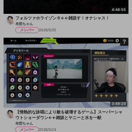
4:48:55
フォルツァホライゾン６←←雑談す！オナシャス！
布団ちゃん
メンバー
2026/5/25
3:49:20
【情熱的な詠唱により敵を破壊するゲーム】スーパーシャ
ウトショーダウン←←雑談とヤニーと水を一献
布団ちゃん
メンバー
2026/5/24