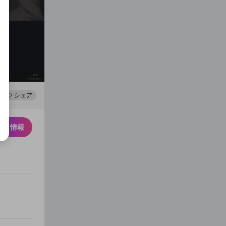
0
100
シェア
スク情報
まっちゃんによる完璧な天下
オ○ホでアイシングする布団
無双
ちゃん
1
11
5
4
布団ちゃん
布団ちゃん