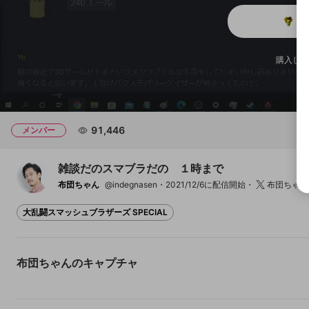
メ
チャプター
チャプター
購入した
開始地点
91,446
メンバー
雑談だのスマブラだの １時まで
布団ちゃん
@indegnasen
2021/12/6に配信開始
布団ちゃん
大乱闘スマッシュブラザーズ SPECIAL
いいね正解大卒院卒主任部長
お上手！正解！いいね！大
係長課長
卒！院卒！
布団ちゃんのキャプチャ
11
2
2
8
6
6
布団ちゃん
布団ちゃん