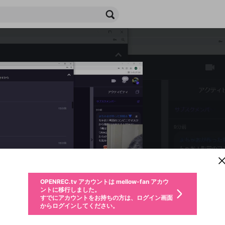
新規登録
OPENREC.tv アカウントは mellow-fan アカウ
OPENREC.tvアカウントはmellow-fanアカウン
パーソナルデータの登録
限定コミュニティ参加方法
ントに移行しました。
トに統合しました。
すでにアカウントをお持ちの方は、ログイン画面
こちらからOPENREC.tvでログイン中のアカウ
からログインしてください。
ント情報を引き継ぐことができます。
生年月
不適切なユーザーとして報告します
ファンレター
サブスクシェア
OPENREC.tv アカウントは mellow-fan アカウ
@
新規登録
ログイン
か？
年
月
ントに移行しました。
チャプターを編集
すでにアカウントをお持ちの方は、ログイン画面
応援している配信者にファンレターを送ることができま
生年月は登録後に変更できません。
認証コードの入力
購入確認
からログインしてください。
す。好きなデザインを選んでメッセージを書いたり、エ
ログイン
なると、この限定動画を視聴できます！
ブレイクタイム広告
メールアドレスで新規登録
メールアドレスでログイン
問題を選択してください
ールアイテムでデコレーションして、配信者に届けまし
性別
を変更