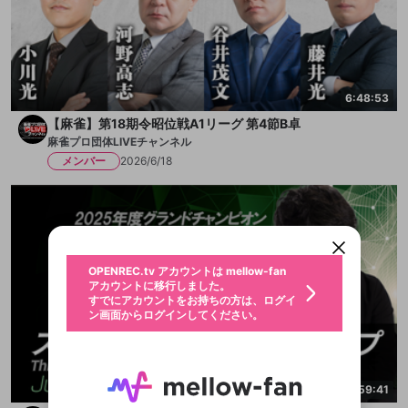
6:48:53
【麻雀】第18期令昭位戦A1リーグ 第4節B卓
麻雀プロ団体LIVEチャンネル
メンバー
2026/6/18
新規登録
OPENREC.tv アカウントは mellow-fan
OPENREC.tvアカウントはmellow-fanア
限定コミュニティ参加方法
パーソナルデータの登録
アカウントに移行しました。
カウントに統合しました。
すでにアカウントをお持ちの方は、ログイ
こちらからOPENREC.tvでログイン中のア
ン画面からログインしてください。
カウント情報を引き継ぐことができます。
生年月
不適切なユーザーとして報告しま
OPENREC.tv アカウントは mellow-fan
サブスクシェア
@
新規登録
ログイン
すか？
年
月
アカウントに移行しました。
認証コードの入力
すでにアカウントをお持ちの方は、ログイ
生年月は登録後に変更できません。
ン画面からログインしてください。
ログイン
ブレイクタイム広告
メールアドレスで新規登録
メールアドレスでログイン
問題を選択してください
この限定コミュニティは、Discordで提供されてい
性別
メールアドレスにメールを送信しました。30分以内
パスワード再設定
ます。
にメール記載の6桁の認証コードを入力してくださ
入力していただいたメールアドレ
男性
女性
その他
問題を選択してください
詳しくはこちら
ライブ配信中に休憩するときに、最大1分間の広告
い。
または
または
アプリで快適に視聴しよう！
を表示することができます。
Discordアカウントをお持ちでない方
2:59:41
スに、パスワード再設定用URLを
セッションの有効期限が切れたた
登録したメールアドレスを入力し、送信してくださ
わいせつな表現
お住まいの地域