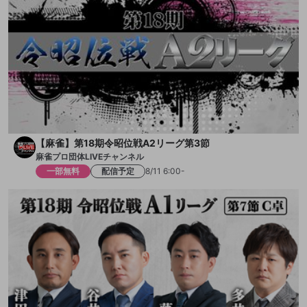
御崎 千結
田内 翼
澤崎 彰太郎
【実況】
石田 綾音
【解説】
矢島 亨
岩崎 啓悟
【麻雀】第18期令昭位戦A2リーグ第3節
麻雀プロ団体LIVEチャンネル
一部無料
配信予定
8/11 6:00-
成績の詳細は協会HPで確認できます。
http://npm2001.com/