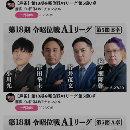
【麻雀】第18期令昭位戦A1リーグ 第5節C卓
麻雀プロ団体LIVEチャンネル
一部無料
2026/7/9
6:27:39
【麻雀】第18期令昭位戦A1リーグ 第5節B卓
麻雀プロ団体LIVEチャンネル
一部無料
2026/7/5