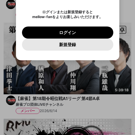
認証コード
い。
【麻雀】スリアロチャンピオンシップ2026 6月度
記載されたメールを送信しました
め、ログアウトしました
映像や音声は配信され続けますので、個人情報にご
Discordとは？からDiscordにアクセス
X
X
アプリをインストール (無料) し、配信者をフォローすれ
他者を誹謗中傷する表現
麻雀プロ団体LIVEチャンネル
注意ください。
のでご確認ください
0
6
ログインまたは新規登録すると
ば、通知をもれなく受け取れます！
ユーザーの視聴環境によっては広告を表示すること
Discordアカウントを作成
メンバー
2026/6/17
mellow-fanをよりお楽しみいただけます。
0
500
ができない場合があります。
著作権の侵害
Google
Google
プレミアム会員に入会
OK
mellow-fan のメールアドレス（mellow-fan.comド
この画面からDiscordに参加する
利用規約
および
プライバシーポリシー
に同意頂いた上で
詳しくはこちら
インストール
ログイン
アプリで開く
メイン及びcs.openrec.co.jpドメイン）が受信拒否設
次にお進みください。
OK
プライバシーの侵害
ご登録いただいた情報はサービスの向上を目的
ログイン
再設定する
定に含まれていないかご確認ください。
Yahoo! JAPAN
Yahoo! JAPAN
Discordは第三者が提供するコミュニティーサービスで、
として使用いたします。
報告された問題については、利用規約に違反しているか
パスワードを忘れた方は
こちら
過激な暴力や自傷行為
mellow-fanとは関わりがありません。Discordに関してのお
キャンセル
開始する
一部サービスをご利用いただくには、生年月の
どうかをスタッフが確認します。
この機能をむやみに使
新規登録
問い合わせにはお答えすることができません。Discordの仕
アカウントをお持ちですか？
アカウントを作成する
登録が必要です。
用することは、利用規約違反になります。
様変更により、限定コミュニティ特典の提供が終了する可能
入力
なりすまし行為
Appleでサインアップ
Appleでサインイン
ご登録いただいた情報は公開されません。
性がありますが、その際の補償は一切行いません。外部サー
ビスとのID連携に関する同意事項に同意の上、参加をお願い
閉じる
出会いを誘導する行為
します。
送信
mellow-fanの
mellow-fanの
利用規約
利用規約
・
・
プライバシーポリシー
プライバシーポリシー
・
・
外部
外部
登録
外部サービスとのID連携に関する同意事項
サービスとのID連携に関する同意事項
サービスとのID連携に関する同意事項
に同意頂いた上
に同意頂いた上
ねずみ講やマルチ商法
アカウント作成
で、次にお進みください
で、次にお進みください
誤解を招く配信設定
あとで登録
Discordとは？
Discordに参加する
5:39:18
mellow-fanからのお得な情報をメールで受
ゲームの録画禁止区域の配信
け取る
【麻雀】第18期令昭位戦A1リーグ 第4節A卓
麻雀プロ団体LIVEチャンネル
改造版・海賊版ソフトの配信
メンバー
2026/6/14
政治的・宗教的・人種的な内容
その他の問題