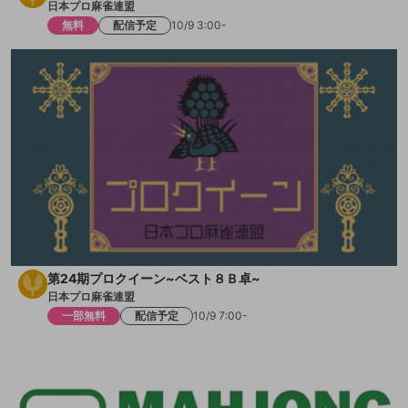
日本プロ麻雀連盟
無料
配信予定
10/9 3:00-
第24期プロクイーン~ベスト８Ｂ卓~
日本プロ麻雀連盟
一部無料
配信予定
10/9 7:00-