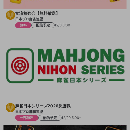
女流勉強会【無料放送】
日本プロ麻雀連盟
無料
配信予定
12/8 3:00-
麻雀日本シリーズ2026決勝戦
日本プロ麻雀連盟
一部無料
配信予定
12/20 5:00-