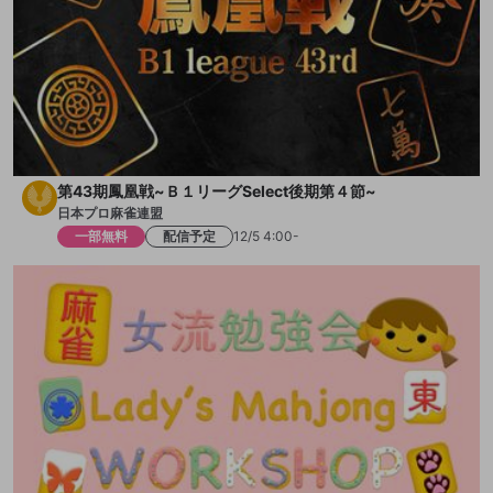
第43期鳳凰戦~Ｂ１リーグSelect後期第４節~
日本プロ麻雀連盟
一部無料
配信予定
12/5 4:00-