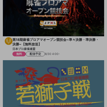
第18期麻雀プロアマオープン競技会~準々決勝・準決勝・
決勝~【無料放送】
日本プロ麻雀連盟
無料
配信予定
8/30 4:00-