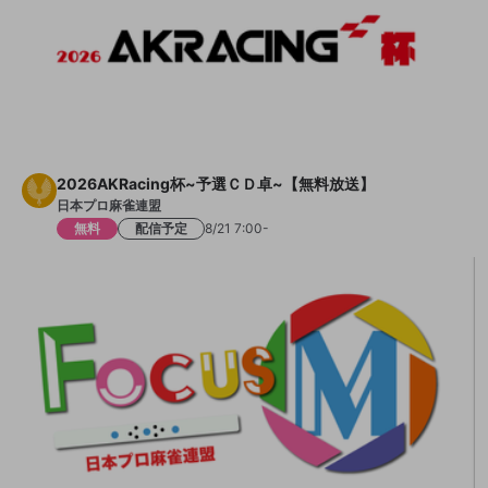
2026AKRacing杯~予選ＣＤ卓~【無料放送】
日本プロ麻雀連盟
無料
配信予定
8/21 7:00-