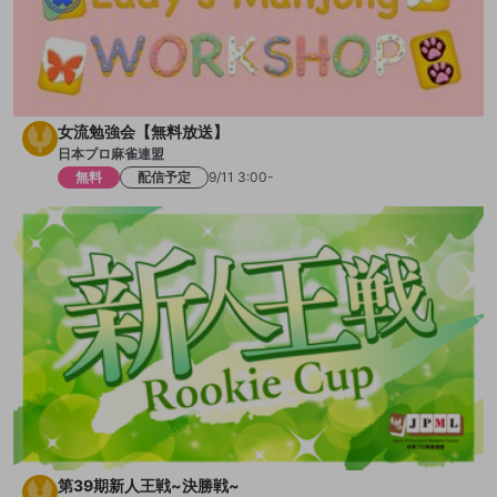
で、次にお進みください
で、次にお進みください
誤解を招く配信設定
あとで登録
Discordとは？
Discordに参加する
mellow-fanからのお得な情報をメールで受
ゲームの録画禁止区域の配信
け取る
改造版・海賊版ソフトの配信
女流勉強会【無料放送】
政治的・宗教的・人種的な内容
日本プロ麻雀連盟
無料
配信予定
9/11 3:00-
その他の問題
第39期新人王戦~決勝戦~