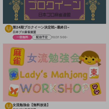
第24期プロクイーン決定戦~最終日~
日本プロ麻雀連盟
一部無料
配信予定
10/31 5:00-
女流勉強会【無料放送】