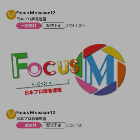
Focus M season12
日本プロ麻雀連盟
一部無料
配信予定
8/24 3:00-
Focus M season12
日本プロ麻雀連盟
一部無料
配信予定
8/25 1:50-