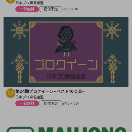
日本プロ麻雀連盟
一部無料
配信予定
9/13 5:00-
第24期プロクイーン~ベスト16Ｃ卓~
日本プロ麻雀連盟
一部無料
配信予定
9/18 7:00-