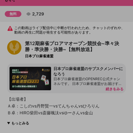
2,729
無料
この動画はライブ配信中に中断が行われたため、チャットのずれや、
動画の再生に問題が発生する可能性があります。
第12期麻雀プロアマオープン競技会~準々決
勝・準決勝・決勝~【無料放送】
日本プロ麻雀連盟
日本プロ麻雀連盟のサブスクメンバーに
なろう
日本プロ麻雀連盟のOPENREC公式チャン
ネルです。 日本プロ麻雀連盟がお届けする
全ての番組がご覧いただけます。 【麻雀日
続きをみる
本シリーズ】 【鳳凰戦Ａ１リーグ】 【鳳凰
戦Ａ２リーグ】 【女流桜花Ａリーグ】 【十
【出場者】
段戦】 【王位戦】 【麻雀マスターズ】
Ａ卓：こしのvs丹野賢一vsてんちゃんvsひろりん
【麻雀グランプリＭＡＸ】 【プロクイー
ン】 など超豪華ラインナップ！
Ｂ卓：HIRO柴田vs斎藤颯汰vsゆーさんvs金山
Ｃ卓：魚谷侑未vs西角健二vs曹洪堃vs岡本浩一
もっとみる
Ｄ卓：白銀紗希vsくまっちvs加藤はるみvs藤次祐紀