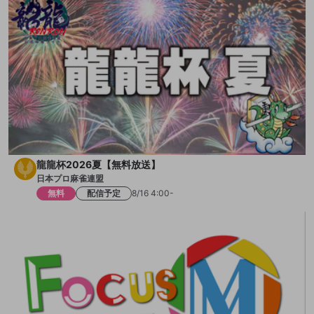
龍龍杯2026夏【無料放送】
日本プロ麻雀連盟
無料
配信予定
8/16 4:00-