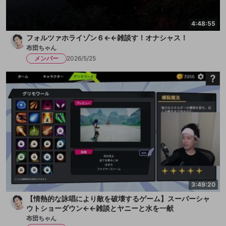
4:48:55
フォルツァホライゾン６←←雑談す！オナシャス！
布団ちゃん
メンバー
2026/5/25
3:49:20
【情熱的な詠唱により敵を破壊するゲーム】スーパーシャ
ウトショーダウン←←雑談とヤニーと水を一献
布団ちゃん