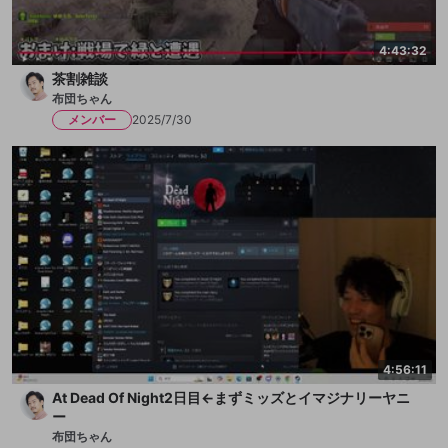
4:43:32
茶割雑談
布団ちゃん
メンバー
2025/7/30
4:56:11
At Dead Of Night2日目←まずミッズとイマジナリーヤニ
ー
布団ちゃん