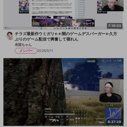
7:19:03
チラズ最新作ウミガリ←←闇のゲームデスバーガー←久方
ぶりのゲーム配信で興奮して寝れん
布団ちゃん
メンバー
2026/5/11
8:37:29