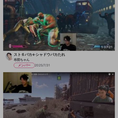
1:37:21
スト６バカ←シャドウバカたれ
布団ちゃん
メンバー
2025/7/31