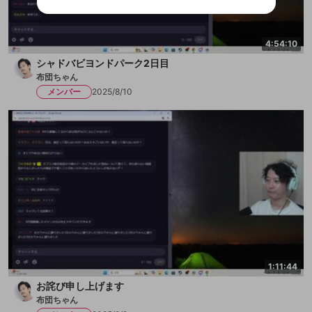
ビスとのID連携に関する同意事項に同意の上、参加をお願い
閉じる
出会いを誘導する行為
します。
送信
mellow-fanの
mellow-fanの
利用規約
利用規約
・
・
プライバシーポリシー
プライバシーポリシー
・
・
外部
外部
登録
外部サービスとのID連携に関する同意事項
サービスとのID連携に関する同意事項
サービスとのID連携に関する同意事項
に同意頂いた上
に同意頂いた上
ねずみ講やマルチ商法
4:54:10
アカウント作成
で、次にお進みください
で、次にお進みください
シャドバビヨンドパーク2日目
誤解を招く配信設定
あとで登録
Discordとは？
Discordに参加する
布団ちゃん
mellow-fanからのお得な情報をメールで受
メンバー
2025/8/10
ゲームの録画禁止区域の配信
け取る
改造版・海賊版ソフトの配信
政治的・宗教的・人種的な内容
その他の問題
1:11:44
お詫び申し上げます
布団ちゃん