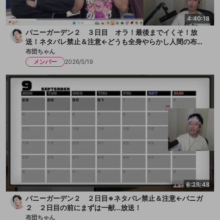
4:40:18
バニーガーデン２ ３日目 オラ！最後までイくそ！放
送！ネタバレ禁止＆注意←どうも全身やらかし人間の布団
ちゃんです！今日も女の子とチチクリ満載！まずは一献い
布団ちゃん
きます、か！放送
メンバー
2026/5/19
6:28:48
バニーガーデン２ ２日目※ネタバレ禁止＆注意←バニガ
２ ２日目の前にまずは一献...放送！
布団ちゃん