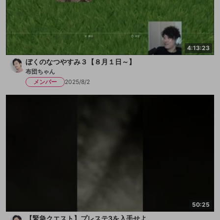
4:13:23
ぼくのなつやすみ３【８月１日～】
布団ちゃん
メンバー
2025/8/2
50:25
【緊急クエスト】プレステ3を入手せよ