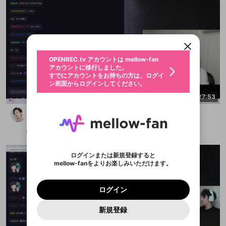
新規登録
OPENREC.tv アカウントは mellow-fan
OPENREC.tvアカウントはmellow-fanア
限定コミュニティ参加方法
パーソナルデータの登録
アカウントに移行しました。
カウントに統合しました。
すでにアカウントをお持ちの方は、ログイ
こちらからOPENREC.tvでログイン中のア
ン画面からログインしてください。
カウント情報を引き継ぐことができます。
生年月
不適切なユーザーとして報告しま
OPENREC.tv アカウントは mellow-fan
サブスクシェア
@
新規登録
ログイン
すか？
年
月
アカウントに移行しました。
認証コードの入力
すでにアカウントをお持ちの方は、ログイ
生年月は登録後に変更できません。
ン画面からログインしてください。
ログイン
ブレイクタイム広告
メールアドレスで新規登録
メールアドレスでログイン
問題を選択してください
2:27:53
この限定コミュニティは、Discordで提供されてい
性別
メールアドレスにメールを送信しました。30分以内
パスワード再設定
ます。
にメール記載の6桁の認証コードを入力してくださ
どうも、カスです
入力していただいたメールアドレ
男性
女性
その他
問題を選択してください
詳しくはこちら
ライブ配信中に休憩するときに、最大1分間の広告
い。
または
または
布団ちゃん
アプリで快適に視聴しよう！
を表示することができます。
Discordアカウントをお持ちでない方
スに、パスワード再設定用URLを
セッションの有効期限が切れたた
登録したメールアドレスを入力し、送信してくださ
わいせつな表現
メンバー
2025/10/19
お住まいの地域
認証コード
い。
記載されたメールを送信しました
め、ログアウトしました
映像や音声は配信され続けますので、個人情報にご
Discordとは？からDiscordにアクセス
X
X
アプリをインストール (無料) し、配信者をフォローすれ
他者を誹謗中傷する表現
注意ください。
のでご確認ください
0
6
ログインまたは新規登録すると
ば、通知をもれなく受け取れます！
ユーザーの視聴環境によっては広告を表示すること
Discordアカウントを作成
mellow-fanをよりお楽しみいただけます。
0
500
ができない場合があります。
著作権の侵害
Google
Google
プレミアム会員に入会
OK
mellow-fan のメールアドレス（mellow-fan.comド
この画面からDiscordに参加する
利用規約
および
プライバシーポリシー
に同意頂いた上で
詳しくはこちら
インストール
ログイン
アプリで開く
メイン及びcs.openrec.co.jpドメイン）が受信拒否設
次にお進みください。
OK
プライバシーの侵害
ご登録いただいた情報はサービスの向上を目的
ログイン
再設定する
定に含まれていないかご確認ください。
Yahoo! JAPAN
Yahoo! JAPAN
Discordは第三者が提供するコミュニティーサービスで、
として使用いたします。
報告された問題については、利用規約に違反しているか
パスワードを忘れた方は
こちら
過激な暴力や自傷行為
mellow-fanとは関わりがありません。Discordに関してのお
キャンセル
開始する
一部サービスをご利用いただくには、生年月の
どうかをスタッフが確認します。
この機能をむやみに使
新規登録
問い合わせにはお答えすることができません。Discordの仕
アカウントをお持ちですか？
アカウントを作成する
登録が必要です。
用することは、利用規約違反になります。
様変更により、限定コミュニティ特典の提供が終了する可能
入力
なりすまし行為
Appleでサインアップ
Appleでサインイン
ご登録いただいた情報は公開されません。
性がありますが、その際の補償は一切行いません。外部サー