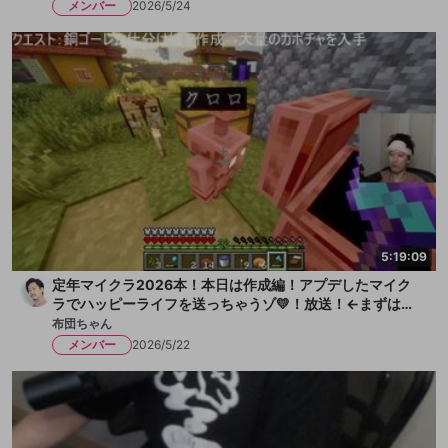
メンバー
2026/5/24
5:19:09
定年マイクラ2026本！本日は作成編！アプデしたマイク
ラでハッピーライフを送っちゃうゾ💛！放送！←まずは水
を一献、そして枇杷ゼリーをちびっと
布団ちゃん
メンバー
2026/5/22