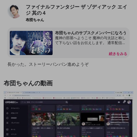
ファイナルファンタジー ザ ゾディアック エイ
ジ 其の４
布団ちゃん
布団ちゃんのサブスクメンバーになろう
魔神の部屋へようこそ 魔神の与太話と称し
て下らない話をお伝えします。 通常配信で
は言えない内容もあります。 本放送の転載
を許可しておりません。 配信内容をリーク
続きをみる
することもしないで下さい。 見つけ次第、
然るべき対応をさせて頂く場合があるので
長かった。ストーリーバンバン進めようぞ
何卒よろしくお願いします。 尚、過度な連
投、嫌がらせ行為をするアカウントはDisco
rdも含めてブロックする事があります。
布団ちゃんの動画