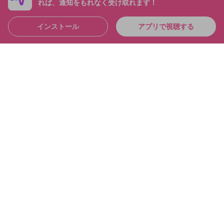
れば、通知をもれなく受け取れます！
インストール
アプリで視聴する
4:36:39
シャドバおもろすぎて「草」なんだが シャドバパー
ク！！
布団ちゃん
メンバー
2025/6/21