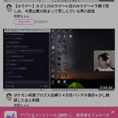
【ホラゲー】ネズミのホラゲー←目のホラゲー←下痢で苦
しみ、今度は糞が詰まって苦しんでいる男の放送
布団ちゃん
メンバー
2025/7/1
3:56:44
ポケモン剣盾ブログ人生縛り４日目バッヂ８個目←少し雑
談したあと剣盾
布団ちゃん
メンバー
2025/6/23
アプリをインストール (無料) し、配信者をフォローす