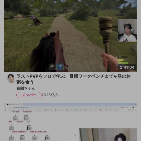
2:41:04
ラストPVPをソロで学ぶ、目標ワークベンチまで←昼のお
粥を食う
布団ちゃん
メンバー
2025/7/5