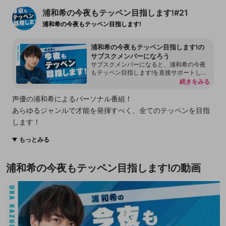
浦和希の今夜もテッペン目指します!#21
浦和希の今夜もテッペン目指します!
浦和希の今夜もテッペン目指します!の
サブスクメンバーになろう
サブスクメンバーになると、浦和希の今夜
もテッペン目指します!を直接サポートして
メンバー限定の特典を利用できます！ 番組
続きをみる
限定Discordへの参加方法はこちらから！ h
ttps://openrecnext.amebaownd.com/post
声優の浦和希によるパーソナル番組！
s/11101764/
あらゆるジャンルで才能を発揮すべく、全てのテッペンを目指
します！
もっとみる
放送の一部が有料会員向けとなります。
配信全編をご視聴する際には、「浦和希の今夜もテッペン目指
浦和希の今夜もテッペン目指します!の動画
します!」会員登録メニューより入会をお願いいたします。
Discordを用いた番組専用コミュニティも！