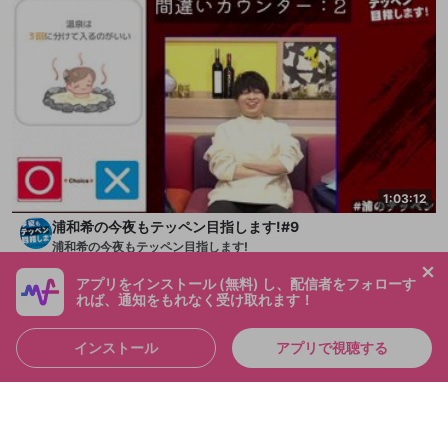
1:03:12
浦和希の今夜もテッペン目指します!#9
浦和希の今夜もテッペン目指します!
メンバー
2024/1/29
アプリをインストール (無料) し、配信者をフォローす
れば、通知をもれなく受け取れます！
インストール
アプリで視聴する