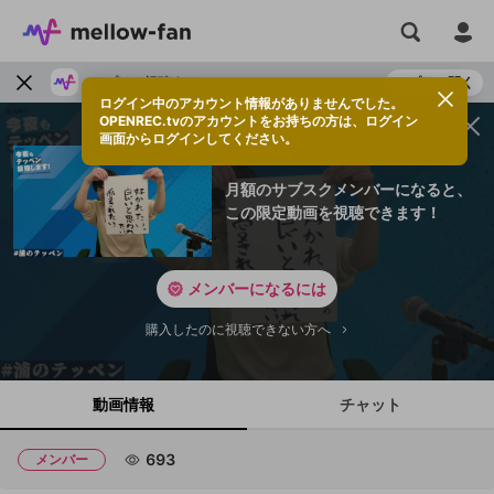
アプリで視聴する
アプリで開く
ログイン中のアカウント情報がありませんでした。
OPENREC.tvのアカウントをお持ちの方は、ログイン
画面からログインしてください。
月額のサブスクメンバーになると、
この限定動画を視聴できます！
メンバーになるには
購入したのに視聴できない方へ
動画情報
チャット
693
メンバー