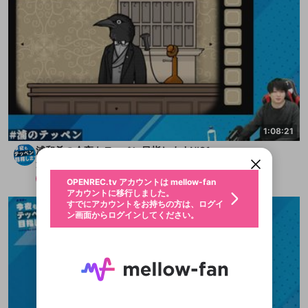
新規登録
OPENREC.tv アカウントは mellow-fan
OPENREC.tvアカウントはmellow-fanア
限定コミュニティ参加方法
パーソナルデータの登録
1:08:21
アカウントに移行しました。
カウントに統合しました。
すでにアカウントをお持ちの方は、ログイ
こちらからOPENREC.tvでログイン中のア
浦和希の今夜もテッペン目指します!#31
ン画面からログインしてください。
カウント情報を引き継ぐことができます。
生年月
浦和希の今夜もテッペン目指します!
不適切なユーザーとして報告しま
メンバー
2025/11/23
OPENREC.tv アカウントは mellow-fan
サブスクシェア
@
新規登録
ログイン
すか？
年
月
アカウントに移行しました。
認証コードの入力
すでにアカウントをお持ちの方は、ログイ
生年月は登録後に変更できません。
ン画面からログインしてください。
ログイン
ブレイクタイム広告
メールアドレスで新規登録
メールアドレスでログイン
問題を選択してください
この限定コミュニティは、Discordで提供されてい
性別
メールアドレスにメールを送信しました。30分以内
パスワード再設定
ます。
にメール記載の6桁の認証コードを入力してくださ
入力していただいたメールアドレ
男性
女性
その他
問題を選択してください
詳しくはこちら
ライブ配信中に休憩するときに、最大1分間の広告
い。
または
または
アプリで快適に視聴しよう！
を表示することができます。
Discordアカウントをお持ちでない方
スに、パスワード再設定用URLを
セッションの有効期限が切れたた
登録したメールアドレスを入力し、送信してくださ
わいせつな表現
お住まいの地域
認証コード
い。
記載されたメールを送信しました
め、ログアウトしました
映像や音声は配信され続けますので、個人情報にご
Discordとは？からDiscordにアクセス
X
X
アプリをインストール (無料) し、配信者をフォローすれ
他者を誹謗中傷する表現
注意ください。