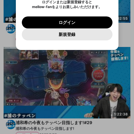
のでご確認ください
0
6
ログインまたは新規登録すると
ば、通知をもれなく受け取れます！
ユーザーの視聴環境によっては広告を表示すること
Discordアカウントを作成
mellow-fanをよりお楽しみいただけます。
0
500
ができない場合があります。
著作権の侵害
Google
Google
プレミアム会員に入会
OK
mellow-fan のメールアドレス（mellow-fan.comド
この画面からDiscordに参加する
利用規約
および
プライバシーポリシー
に同意頂いた上で
詳しくはこちら
インストール
ログイン
アプリで開く
1:02:55
メイン及びcs.openrec.co.jpドメイン）が受信拒否設
次にお進みください。
OK
プライバシーの侵害
ご登録いただいた情報はサービスの向上を目的
ログイン
再設定する
定に含まれていないかご確認ください。
Yahoo! JAPAN
Yahoo! JAPAN
Discordは第三者が提供するコミュニティーサービスで、
浦和希の今夜もテッペン目指します!#30
として使用いたします。
報告された問題については、利用規約に違反しているか
パスワードを忘れた方は
こちら
過激な暴力や自傷行為
mellow-fanとは関わりがありません。Discordに関してのお
キャンセル
開始する
一部サービスをご利用いただくには、生年月の
浦和希の今夜もテッペン目指します!
どうかをスタッフが確認します。
この機能をむやみに使
新規登録
問い合わせにはお答えすることができません。Discordの仕
アカウントをお持ちですか？
アカウントを作成する
登録が必要です。
メンバー
2025/10/23
用することは、利用規約違反になります。
様変更により、限定コミュニティ特典の提供が終了する可能
入力
なりすまし行為
Appleでサインアップ
Appleでサインイン
ご登録いただいた情報は公開されません。
性がありますが、その際の補償は一切行いません。外部サー
ビスとのID連携に関する同意事項に同意の上、参加をお願い
閉じる
出会いを誘導する行為
します。
送信
mellow-fanの
mellow-fanの
利用規約
利用規約
・
・
プライバシーポリシー
プライバシーポリシー
・
・
外部
外部
登録
外部サービスとのID連携に関する同意事項
サービスとのID連携に関する同意事項
サービスとのID連携に関する同意事項
に同意頂いた上
に同意頂いた上
ねずみ講やマルチ商法
アカウント作成
で、次にお進みください
で、次にお進みください
誤解を招く配信設定
あとで登録
Discordとは？
Discordに参加する
mellow-fanからのお得な情報をメールで受
ゲームの録画禁止区域の配信
け取る
改造版・海賊版ソフトの配信
政治的・宗教的・人種的な内容
1:22:38
その他の問題
浦和希の今夜もテッペン目指します!#29
浦和希の今夜もテッペン目指します!