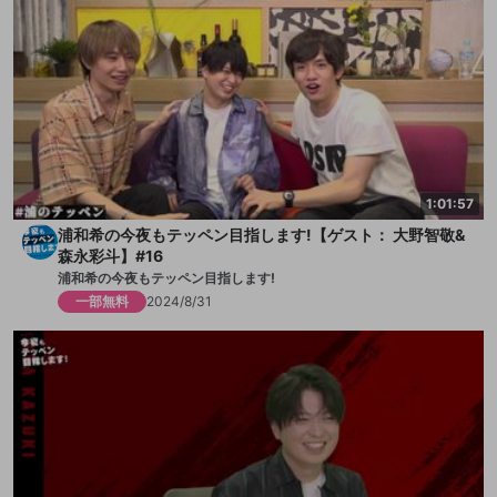
1:01:57
浦和希の今夜もテッペン目指します!【ゲスト： 大野智敬&
森永彩斗】#16
浦和希の今夜もテッペン目指します!
一部無料
2024/8/31