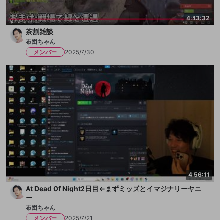
4:43:32
茶割雑談
布団ちゃん
メンバー
2025/7/30
4:56:11
At Dead Of Night2日目←まずミッズとイマジナリーヤニ
ー
布団ちゃん
メンバー
2025/7/21