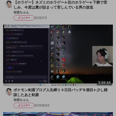
【ホラゲー】ネズミのホラゲー←目のホラゲー←下痢で苦
しみ、今度は糞が詰まって苦しんでいる男の放送
布団ちゃん
メンバー
2025/7/1
3:56:44
ポケモン剣盾ブログ人生縛り４日目バッヂ８個目←少し雑
談したあと剣盾
布団ちゃん
メンバー
2025/6/23