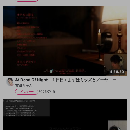
4:56:20
At Dead Of Night １日目←まずはミッズとノーヤニー
布団ちゃん
メンバー
2025/7/19