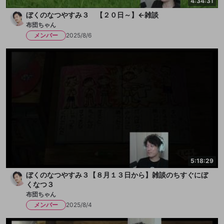
4:34:31
ぼくのなつやすみ３ 【２０日～】←雑談
布団ちゃん
メンバー
2025/8/6
5:18:29
ぼくのなつやすみ３【８月１３日から】雑談のちすぐにぼ
くなつ３
布団ちゃん
メンバー
2025/8/4