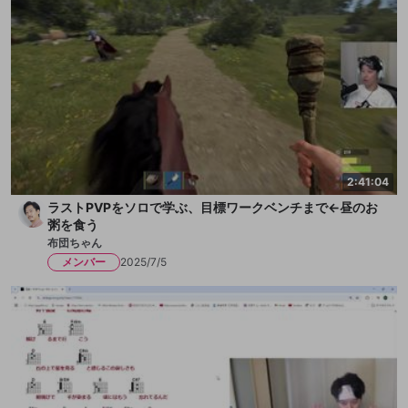
2:41:04
ラストPVPをソロで学ぶ、目標ワークベンチまで←昼のお
粥を食う
布団ちゃん
メンバー
2025/7/5