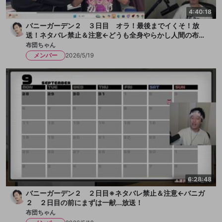
4:40:18
バニーガーデン２ ３日目 オラ！最後までイくそ！放
送！ネタバレ禁止＆注意←どうも全身やらかし人間の布団
ちゃんです！今日も女の子とチチクリ満載！まずは一献い
布団ちゃん
きます、か！放送
メンバー
2026/5/19
6:28:48
バニーガーデン２ ２日目※ネタバレ禁止＆注意←バニガ
２ ２日目の前にまずは一献...放送！
布団ちゃん