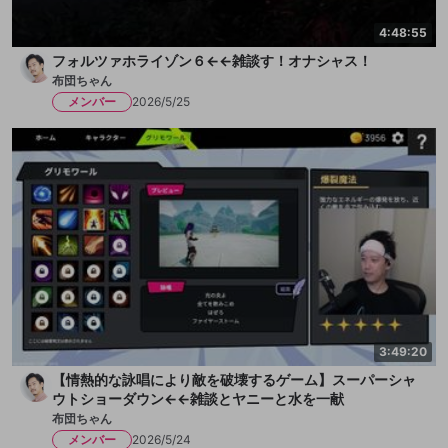
4:48:55
フォルツァホライゾン６←←雑談す！オナシャス！
布団ちゃん
メンバー
2026/5/25
3:49:20
【情熱的な詠唱により敵を破壊するゲーム】スーパーシャ
ウトショーダウン←←雑談とヤニーと水を一献
布団ちゃん
メンバー
2026/5/24