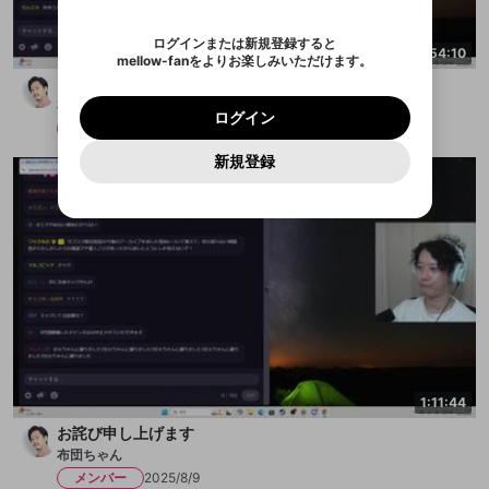
認証コード
い。
記載されたメールを送信しました
め、ログアウトしました
映像や音声は配信され続けますので、個人情報にご
Discordとは？からDiscordにアクセス
X
X
アプリをインストール (無料) し、配信者をフォローすれ
他者を誹謗中傷する表現
注意ください。
のでご確認ください
0
6
ログインまたは新規登録すると
ば、通知をもれなく受け取れます！
ユーザーの視聴環境によっては広告を表示すること
Discordアカウントを作成
4:54:10
mellow-fanをよりお楽しみいただけます。
0
500
ができない場合があります。
著作権の侵害
Google
Google
プレミアム会員に入会
OK
シャドバビヨンドパーク2日目
mellow-fan のメールアドレス（mellow-fan.comド
この画面からDiscordに参加する
利用規約
および
プライバシーポリシー
に同意頂いた上で
詳しくはこちら
インストール
ログイン
アプリで開く
布団ちゃん
メイン及びcs.openrec.co.jpドメイン）が受信拒否設
次にお進みください。
OK
プライバシーの侵害
ご登録いただいた情報はサービスの向上を目的
ログイン
再設定する
定に含まれていないかご確認ください。
メンバー
2025/8/10
Yahoo! JAPAN
Yahoo! JAPAN
Discordは第三者が提供するコミュニティーサービスで、
として使用いたします。
報告された問題については、利用規約に違反しているか
パスワードを忘れた方は
こちら
過激な暴力や自傷行為
mellow-fanとは関わりがありません。Discordに関してのお
キャンセル
開始する
一部サービスをご利用いただくには、生年月の
どうかをスタッフが確認します。
この機能をむやみに使
新規登録
問い合わせにはお答えすることができません。Discordの仕
アカウントをお持ちですか？
アカウントを作成する
登録が必要です。
用することは、利用規約違反になります。
様変更により、限定コミュニティ特典の提供が終了する可能
入力
なりすまし行為
Appleでサインアップ
Appleでサインイン
ご登録いただいた情報は公開されません。
性がありますが、その際の補償は一切行いません。外部サー
ビスとのID連携に関する同意事項に同意の上、参加をお願い
閉じる
出会いを誘導する行為
します。
送信
mellow-fanの
mellow-fanの
利用規約
利用規約
・
・
プライバシーポリシー
プライバシーポリシー
・
・
外部
外部
登録
外部サービスとのID連携に関する同意事項
サービスとのID連携に関する同意事項
サービスとのID連携に関する同意事項
に同意頂いた上
に同意頂いた上
ねずみ講やマルチ商法
アカウント作成
で、次にお進みください
で、次にお進みください
誤解を招く配信設定
あとで登録
Discordとは？
Discordに参加する
mellow-fanからのお得な情報をメールで受
ゲームの録画禁止区域の配信
け取る
改造版・海賊版ソフトの配信
1:11:44
政治的・宗教的・人種的な内容
お詫び申し上げます
布団ちゃん
その他の問題
メンバー
2025/8/9