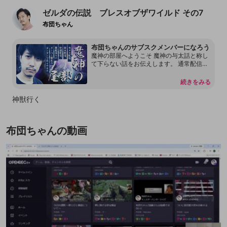
ゼルダの伝説 ブレスオブザワイルド その7
布団ちゃん
布団ちゃんのサブスクメンバーになろう
魔神の部屋へようこそ 魔神の与太話と称し
て下らない話をお伝えします。 通常配信で
は言えない内容もあります。 本放送の転載
を許可しておりません。 配信内容をリーク
続きをみる
することもしないで下さい。 見つけ次第、
然るべき対応をさせて頂く場合があるので
神獣行く
何卒よろしくお願いします。 尚、過度な連
投、嫌がらせ行為をするアカウントはDisco
rdも含めてブロックする事があります。
布団ちゃんの動画