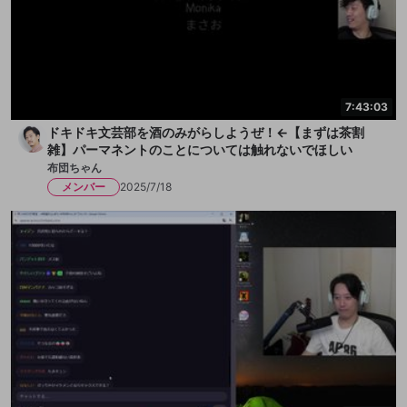
7:43:03
ドキドキ文芸部を酒のみがらしようぜ！←【まずは茶割
雑】パーマネントのことについては触れないでほしい
布団ちゃん
メンバー
2025/7/18