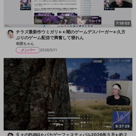
7:19:03
チラズ最新作ウミガリ←←闇のゲームデスバーガー←久方
ぶりのゲーム配信で興奮して寝れん
布団ちゃん
メンバー
2026/5/11
8:37:29
久々のPUBG←バカゲーフェスティバル2026年５月←約２