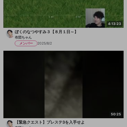
4:13:23
ぼくのなつやすみ３【８月１日～】
布団ちゃん
メンバー
2025/8/2
50:25
【緊急クエスト】プレステ3を入手せよ