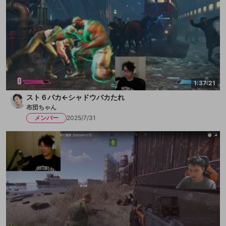
1:37:21
スト６バカ←シャドウバカたれ
布団ちゃん
メンバー
2025/7/31