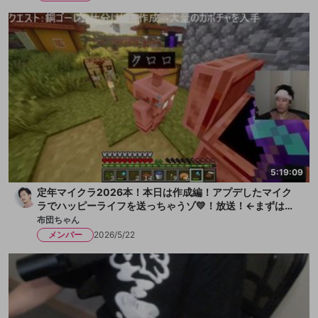
5:19:09
定年マイクラ2026本！本日は作成編！アプデしたマイク
ラでハッピーライフを送っちゃうゾ💛！放送！←まずは水
を一献、そして枇杷ゼリーをちびっと
布団ちゃん
メンバー
2026/5/22