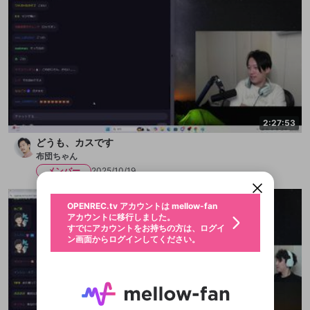
2:27:53
新規登録
どうも、カスです
OPENREC.tv アカウントは mellow-fan
OPENREC.tvアカウントはmellow-fanア
限定コミュニティ参加方法
パーソナルデータの登録
布団ちゃん
アカウントに移行しました。
カウントに統合しました。
すでにアカウントをお持ちの方は、ログイ
こちらからOPENREC.tvでログイン中のア
メンバー
2025/10/19
ン画面からログインしてください。
カウント情報を引き継ぐことができます。
生年月
不適切なユーザーとして報告しま
OPENREC.tv アカウントは mellow-fan
サブスクシェア
@
新規登録
ログイン
すか？
年
月
アカウントに移行しました。
認証コードの入力
すでにアカウントをお持ちの方は、ログイ
生年月は登録後に変更できません。
ン画面からログインしてください。
ログイン
ブレイクタイム広告
メールアドレスで新規登録
メールアドレスでログイン
問題を選択してください
この限定コミュニティは、Discordで提供されてい
性別
メールアドレスにメールを送信しました。30分以内
パスワード再設定
ます。
にメール記載の6桁の認証コードを入力してくださ
入力していただいたメールアドレ
男性
女性
その他
問題を選択してください
詳しくはこちら
ライブ配信中に休憩するときに、最大1分間の広告
い。
または
または
アプリで快適に視聴しよう！
を表示することができます。
Discordアカウントをお持ちでない方
スに、パスワード再設定用URLを
セッションの有効期限が切れたた
登録したメールアドレスを入力し、送信してくださ
わいせつな表現
お住まいの地域