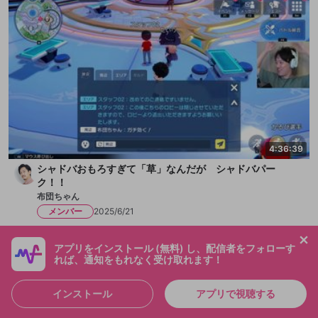
4:36:39
シャドバおもろすぎて「草」なんだが シャドバパー
ク！！
布団ちゃん
メンバー
2025/6/21
アプリをインストール (無料) し、配信者をフォローす
れば、通知をもれなく受け取れます！
インストール
アプリで視聴する