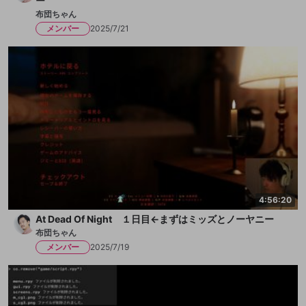
ー
布団ちゃん
メンバー
2025/7/21
4:56:20
At Dead Of Night １日目←まずはミッズとノーヤニー
布団ちゃん
メンバー
2025/7/19