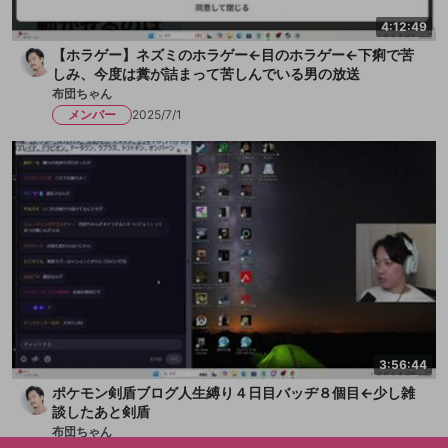
4:12:49
【ホラゲー】ネズミのホラゲー←目のホラゲー←下痢で苦
しみ、今度は糞が詰まって苦しんでいる男の放送
布団ちゃん
メンバー
2025/7/1
3:56:44
ポケモン剣盾ブログ人生縛り４日目バッヂ８個目←少し雑
談したあと剣盾
布団ちゃん