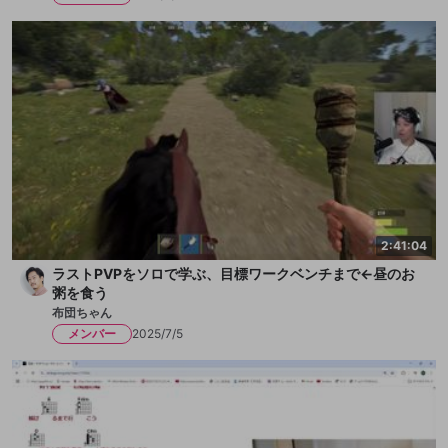
2:41:04
ラストPVPをソロで学ぶ、目標ワークベンチまで←昼のお
粥を食う
布団ちゃん
メンバー
2025/7/5