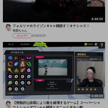
4:48:55
フォルツァホライゾン６←←雑談す！オナシャス！
布団ちゃん
メンバー
2026/5/25
3:49:20
【情熱的な詠唱により敵を破壊するゲーム】スーパーシャ
ウトショーダウン←←雑談とヤニーと水を一献