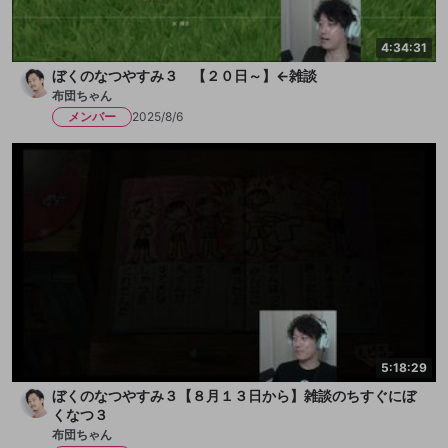
4:34:31
ぼくのなつやすみ３ 【２０日～】←雑談
布団ちゃん
メンバー
2025/8/6
5:18:29
ぼくのなつやすみ３【８月１３日から】雑談のちすぐにぼ
くなつ３
布団ちゃん