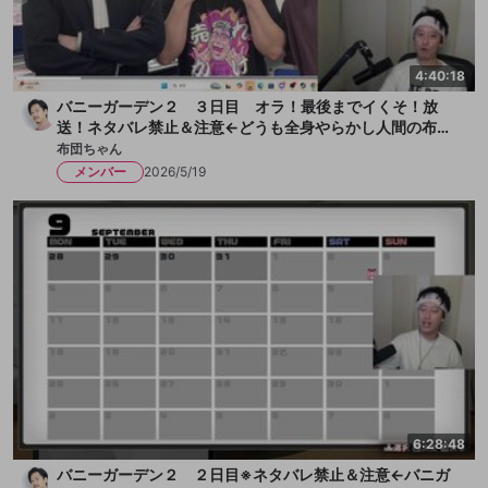
4:40:18
バニーガーデン２ ３日目 オラ！最後までイくそ！放
送！ネタバレ禁止＆注意←どうも全身やらかし人間の布団
ちゃんです！今日も女の子とチチクリ満載！まずは一献い
布団ちゃん
きます、か！放送
メンバー
2026/5/19
6:28:48
バニーガーデン２ ２日目※ネタバレ禁止＆注意←バニガ