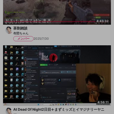
4:43:32
茶割雑談
布団ちゃん
メンバー
2025/7/30
4:56:11
At Dead Of Night2日目←まずミッズとイマジナリーヤニ