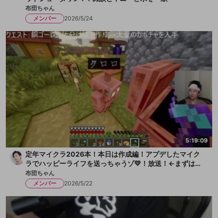
布団ちゃん
メンバー
2026/5/24
5:19:09
定年マイクラ2026本！本日は作成編！アプデしたマイク
ラでハッピーライフを送っちゃうゾ💛！放送！←まずは水
を一献、そして枇杷ゼリーをちびっと
布団ちゃん
メンバー
2026/5/22