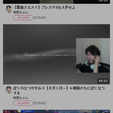
50:25
【緊急クエスト】プレステ3を入手せよ
布団ちゃん
メンバー
2025/8/2
48:55
ぼくのなつやすみ３【８月１日～】←雑談のちにぼくなつ
３を
布団ちゃん
メンバー
2025/8/2