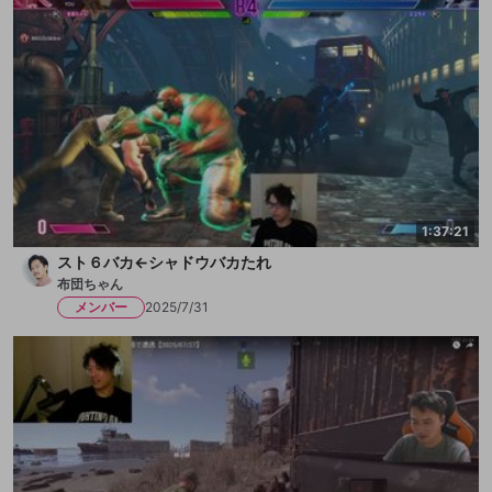
1:37:21
スト６バカ←シャドウバカたれ
布団ちゃん
メンバー
2025/7/31