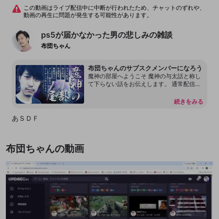
この動画はライブ配信中に中断が行われたため、チャットのずれや、
動画の再生に問題が発生する可能性があります。
ps5が届かなかった男の悲しみの雑談
布団ちゃん
布団ちゃんのサブスクメンバーになろう
魔神の部屋へようこそ 魔神の与太話と称し
て下らない話をお伝えします。 通常配信で
は言えない内容もあります。 本放送の転載
を許可しておりません。 配信内容をリーク
続きをみる
することもしないで下さい。 見つけ次第、
然るべき対応をさせて頂く場合があるので
あＳＤＦ
何卒よろしくお願いします。 尚、過度な連
投、嫌がらせ行為をするアカウントはDisco
rdも含めてブロックする事があります。
布団ちゃんの動画