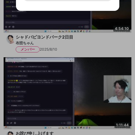
用することは、利用規約違反になります。
様変更により、限定コミュニティ特典の提供が終了する可能
入力
なりすまし行為
Appleでサインアップ
Appleでサインイン
ご登録いただいた情報は公開されません。
性がありますが、その際の補償は一切行いません。外部サー
ビスとのID連携に関する同意事項に同意の上、参加をお願い
閉じる
出会いを誘導する行為
します。
送信
mellow-fanの
mellow-fanの
利用規約
利用規約
・
・
プライバシーポリシー
プライバシーポリシー
・
・
外部
外部
登録
外部サービスとのID連携に関する同意事項
サービスとのID連携に関する同意事項
サービスとのID連携に関する同意事項
に同意頂いた上
に同意頂いた上
ねずみ講やマルチ商法
アカウント作成
で、次にお進みください
で、次にお進みください
4:54:10
誤解を招く配信設定
あとで登録
Discordとは？
Discordに参加する
シャドバビヨンドパーク2日目
mellow-fanからのお得な情報をメールで受
布団ちゃん
ゲームの録画禁止区域の配信
け取る
メンバー
2025/8/10
改造版・海賊版ソフトの配信
政治的・宗教的・人種的な内容
その他の問題
1:11:44
お詫び申し上げます