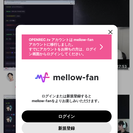
新規登録
OPENREC.tv アカウントは mellow-fan
OPENREC.tvアカウントはmellow-fanア
限定コミュニティ参加方法
パーソナルデータの登録
アカウントに移行しました。
カウントに統合しました。
すでにアカウントをお持ちの方は、ログイ
こちらからOPENREC.tvでログイン中のア
ン画面からログインしてください。
カウント情報を引き継ぐことができます。
生年月
不適切なユーザーとして報告しま
OPENREC.tv アカウントは mellow-fan
サブスクシェア
@
新規登録
ログイン
すか？
年
月
アカウントに移行しました。
認証コードの入力
すでにアカウントをお持ちの方は、ログイ
生年月は登録後に変更できません。
ン画面からログインしてください。
ログイン
ブレイクタイム広告
メールアドレスで新規登録
メールアドレスでログイン
問題を選択してください
この限定コミュニティは、Discordで提供されてい
性別
メールアドレスにメールを送信しました。30分以内
パスワード再設定
2:27:53
ます。
にメール記載の6桁の認証コードを入力してくださ
入力していただいたメールアドレ
男性
女性
その他
問題を選択してください
詳しくはこちら
ライブ配信中に休憩するときに、最大1分間の広告
どうも、カスです
い。
または
または
アプリで快適に視聴しよう！
を表示することができます。
Discordアカウントをお持ちでない方
スに、パスワード再設定用URLを
セッションの有効期限が切れたた
登録したメールアドレスを入力し、送信してくださ
布団ちゃん
わいせつな表現
お住まいの地域
認証コード
い。
記載されたメールを送信しました
め、ログアウトしました
メンバー
2025/10/19
映像や音声は配信され続けますので、個人情報にご
Discordとは？からDiscordにアクセス
X
X
アプリをインストール (無料) し、配信者をフォローすれ
他者を誹謗中傷する表現
注意ください。
のでご確認ください
0
6
ログインまたは新規登録すると
ば、通知をもれなく受け取れます！
ユーザーの視聴環境によっては広告を表示すること
Discordアカウントを作成
mellow-fanをよりお楽しみいただけます。
0
500
ができない場合があります。
著作権の侵害
Google
Google
プレミアム会員に入会
OK
mellow-fan のメールアドレス（mellow-fan.comド
この画面からDiscordに参加する
利用規約
および
プライバシーポリシー
に同意頂いた上で
詳しくはこちら
インストール
ログイン
アプリで開く
メイン及びcs.openrec.co.jpドメイン）が受信拒否設
次にお進みください。
OK
プライバシーの侵害
ご登録いただいた情報はサービスの向上を目的
ログイン
再設定する
定に含まれていないかご確認ください。
Yahoo! JAPAN
Yahoo! JAPAN
Discordは第三者が提供するコミュニティーサービスで、
として使用いたします。
報告された問題については、利用規約に違反しているか
パスワードを忘れた方は
こちら
過激な暴力や自傷行為
mellow-fanとは関わりがありません。Discordに関してのお
キャンセル
開始する
一部サービスをご利用いただくには、生年月の
どうかをスタッフが確認します。
この機能をむやみに使
新規登録
問い合わせにはお答えすることができません。Discordの仕
アカウントをお持ちですか？
アカウントを作成する
登録が必要です。