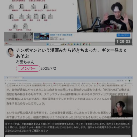
1:29:03
チンポマンという漫画みたら起きちまった、ギター昼まｄ
あそぶ
布団ちゃん
メンバー
2025/7/2