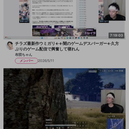
7:19:03
チラズ最新作ウミガリ←←闇のゲームデスバーガー←久方
ぶりのゲーム配信で興奮して寝れん
布団ちゃん
メンバー
2026/5/11