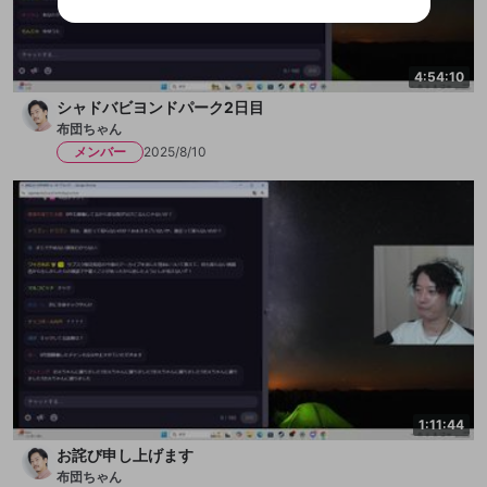
ご登録いただいた情報は公開されません。
性がありますが、その際の補償は一切行いません。外部サー
ビスとのID連携に関する同意事項に同意の上、参加をお願い
閉じる
出会いを誘導する行為
します。
送信
mellow-fanの
mellow-fanの
利用規約
利用規約
・
・
プライバシーポリシー
プライバシーポリシー
・
・
外部
外部
登録
外部サービスとのID連携に関する同意事項
サービスとのID連携に関する同意事項
サービスとのID連携に関する同意事項
に同意頂いた上
に同意頂いた上
ねずみ講やマルチ商法
アカウント作成
4:54:10
で、次にお進みください
で、次にお進みください
シャドバビヨンドパーク2日目
誤解を招く配信設定
あとで登録
Discordとは？
Discordに参加する
布団ちゃん
mellow-fanからのお得な情報をメールで受
ゲームの録画禁止区域の配信
メンバー
2025/8/10
け取る
改造版・海賊版ソフトの配信
政治的・宗教的・人種的な内容
その他の問題
1:11:44
お詫び申し上げます
布団ちゃん