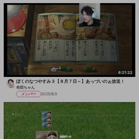
6:21:22
ぼくのなつやすみ３【８月７日～】あっづいのぉ放送！
布団ちゃん
メンバー
2025/8/3