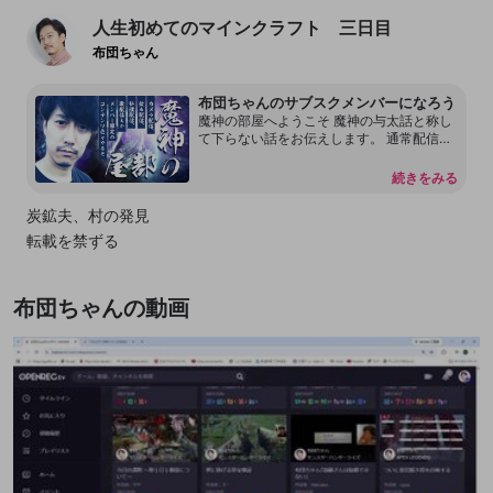
人生初めてのマインクラフト 三日目
布団ちゃん
布団ちゃんのサブスクメンバーになろう
魔神の部屋へようこそ 魔神の与太話と称し
て下らない話をお伝えします。 通常配信で
は言えない内容もあります。 本放送の転載
を許可しておりません。 配信内容をリーク
続きをみる
することもしないで下さい。 見つけ次第、
然るべき対応をさせて頂く場合があるので
炭鉱夫、村の発見
何卒よろしくお願いします。 尚、過度な連
転載を禁ずる
投、嫌がらせ行為をするアカウントはDisco
rdも含めてブロックする事があります。
布団ちゃんの動画