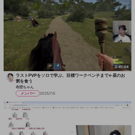
2:41:04
ラストPVPをソロで学ぶ、目標ワークベンチまで←昼のお
粥を食う
布団ちゃん
メンバー
2025/7/5