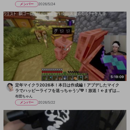
メンバー
2026/5/24
5:19:09
定年マイクラ2026本！本日は作成編！アプデしたマイク
ラでハッピーライフを送っちゃうゾ💛！放送！←まずは水
を一献、そして枇杷ゼリーをちびっと
布団ちゃん
メンバー
2026/5/22