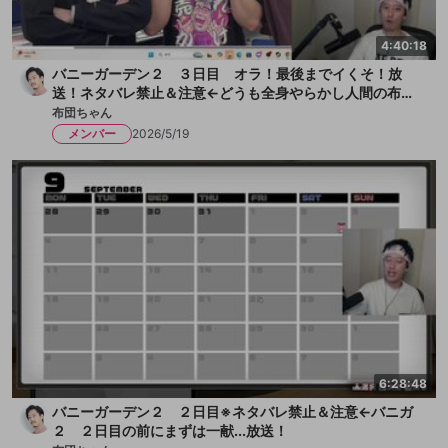
4:40:18
バニーガーデン２ ３日目 オラ！最後までイくそ！放
送！ネタバレ禁止＆注意←どうも全身やらかし人間の布団
ちゃんです！今日も女の子とチチクリ満載！まずは一献い
布団ちゃん
きます、か！放送
メンバー
2026/5/19
6:28:48
バニーガーデン２ ２日目※ネタバレ禁止＆注意←バニガ
２ ２日目の前にまずは一献...放送！