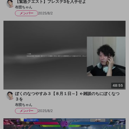
【緊急クエスト】プレステ3を入手せよ
布団ちゃん
メンバー
2025/8/2
48:55
ぼくのなつやすみ３【８月１日～】←雑談のちにぼくなつ
３を
布団ちゃん
メンバー
2025/8/2