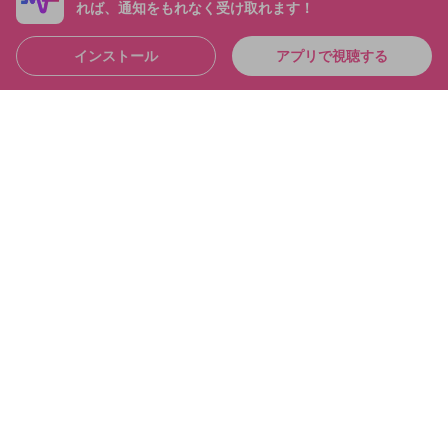
れば、通知をもれなく受け取れます！
インストール
アプリで視聴する
4:36:39
シャドバおもろすぎて「草」なんだが シャドバパー
ク！！
布団ちゃん
メンバー
2025/6/21