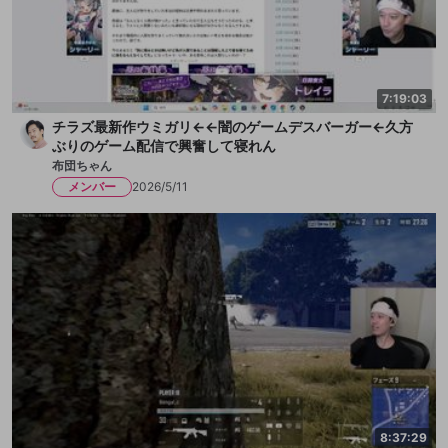
7:19:03
チラズ最新作ウミガリ←←闇のゲームデスバーガー←久方
ぶりのゲーム配信で興奮して寝れん
布団ちゃん
メンバー
2026/5/11
8:37:29