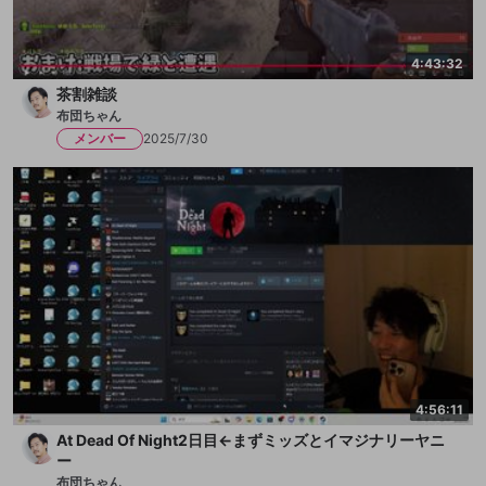
4:43:32
茶割雑談
布団ちゃん
メンバー
2025/7/30
4:56:11
At Dead Of Night2日目←まずミッズとイマジナリーヤニ
ー
布団ちゃん