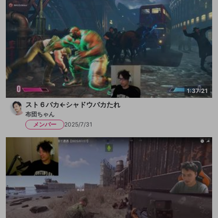
1:37:21
スト６バカ←シャドウバカたれ
布団ちゃん
メンバー
2025/7/31