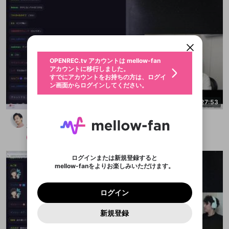
新規登録
OPENREC.tv アカウントは mellow-fan
OPENREC.tvアカウントはmellow-fanア
限定コミュニティ参加方法
パーソナルデータの登録
アカウントに移行しました。
カウントに統合しました。
すでにアカウントをお持ちの方は、ログイ
こちらからOPENREC.tvでログイン中のア
ン画面からログインしてください。
カウント情報を引き継ぐことができます。
生年月
不適切なユーザーとして報告しま
OPENREC.tv アカウントは mellow-fan
サブスクシェア
@
新規登録
ログイン
すか？
年
月
アカウントに移行しました。
認証コードの入力
すでにアカウントをお持ちの方は、ログイ
生年月は登録後に変更できません。
ン画面からログインしてください。
ログイン
ブレイクタイム広告
メールアドレスで新規登録
メールアドレスでログイン
問題を選択してください
この限定コミュニティは、Discordで提供されてい
性別
2:27:53
メールアドレスにメールを送信しました。30分以内
パスワード再設定
ます。
にメール記載の6桁の認証コードを入力してくださ
入力していただいたメールアドレ
男性
女性
その他
問題を選択してください
詳しくはこちら
どうも、カスです
ライブ配信中に休憩するときに、最大1分間の広告
い。
または
または
アプリで快適に視聴しよう！
布団ちゃん
を表示することができます。
Discordアカウントをお持ちでない方
スに、パスワード再設定用URLを
セッションの有効期限が切れたた
登録したメールアドレスを入力し、送信してくださ
わいせつな表現
お住まいの地域
メンバー
2025/10/19
認証コード
い。
記載されたメールを送信しました
め、ログアウトしました
映像や音声は配信され続けますので、個人情報にご
Discordとは？からDiscordにアクセス
X
X
アプリをインストール (無料) し、配信者をフォローすれ
他者を誹謗中傷する表現
注意ください。
のでご確認ください
0
6
ログインまたは新規登録すると
ば、通知をもれなく受け取れます！
ユーザーの視聴環境によっては広告を表示すること
Discordアカウントを作成
mellow-fanをよりお楽しみいただけます。
0
500
ができない場合があります。
著作権の侵害
Google
Google
プレミアム会員に入会
OK
mellow-fan のメールアドレス（mellow-fan.comド
この画面からDiscordに参加する
利用規約
および
プライバシーポリシー
に同意頂いた上で
詳しくはこちら
インストール
ログイン
アプリで開く
メイン及びcs.openrec.co.jpドメイン）が受信拒否設
次にお進みください。
OK
プライバシーの侵害
ご登録いただいた情報はサービスの向上を目的
ログイン
再設定する
定に含まれていないかご確認ください。
Yahoo! JAPAN
Yahoo! JAPAN
Discordは第三者が提供するコミュニティーサービスで、
として使用いたします。
報告された問題については、利用規約に違反しているか
パスワードを忘れた方は
こちら
過激な暴力や自傷行為
mellow-fanとは関わりがありません。Discordに関してのお
キャンセル
開始する
一部サービスをご利用いただくには、生年月の
どうかをスタッフが確認します。
この機能をむやみに使
新規登録
問い合わせにはお答えすることができません。Discordの仕
アカウントをお持ちですか？
アカウントを作成する
登録が必要です。
用することは、利用規約違反になります。
様変更により、限定コミュニティ特典の提供が終了する可能
入力
なりすまし行為
Appleでサインアップ
Appleでサインイン