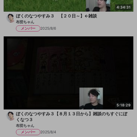
4:34:31
ぼくのなつやすみ３ 【２０日～】←雑談
布団ちゃん
メンバー
2025/8/6
5:18:29
ぼくのなつやすみ３【８月１３日から】雑談のちすぐにぼ
くなつ３
布団ちゃん
メンバー
2025/8/4