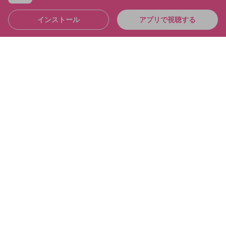
インストール
アプリで視聴する
4:36:39
シャドバおもろすぎて「草」なんだが シャドバパー
ク！！
布団ちゃん
メンバー
2025/6/21