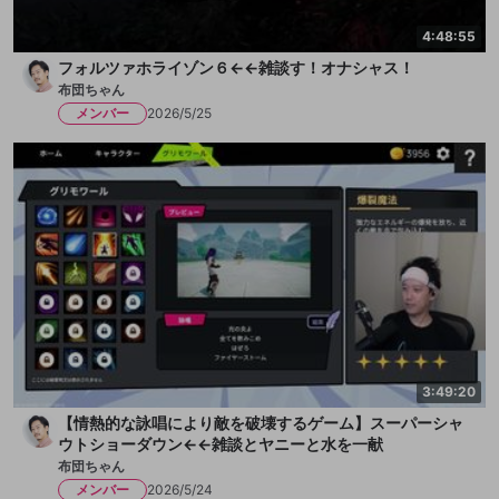
4:48:55
フォルツァホライゾン６←←雑談す！オナシャス！
布団ちゃん
メンバー
2026/5/25
3:49:20
【情熱的な詠唱により敵を破壊するゲーム】スーパーシャ
ウトショーダウン←←雑談とヤニーと水を一献
布団ちゃん
メンバー
2026/5/24