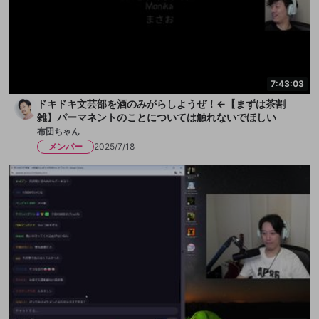
7:43:03
ドキドキ文芸部を酒のみがらしようぜ！←【まずは茶割
雑】パーマネントのことについては触れないでほしい
布団ちゃん
メンバー
2025/7/18