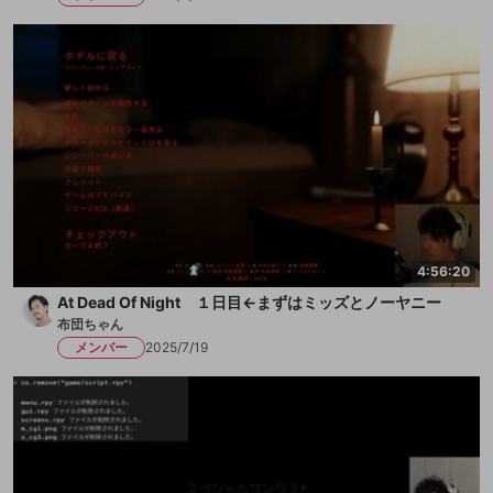
4:56:20
At Dead Of Night １日目←まずはミッズとノーヤニー
布団ちゃん
メンバー
2025/7/19