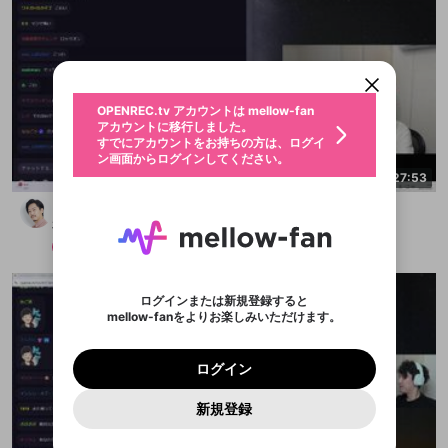
新規登録
OPENREC.tv アカウントは mellow-fan
OPENREC.tvアカウントはmellow-fanア
限定コミュニティ参加方法
パーソナルデータの登録
アカウントに移行しました。
カウントに統合しました。
すでにアカウントをお持ちの方は、ログイ
こちらからOPENREC.tvでログイン中のア
ン画面からログインしてください。
カウント情報を引き継ぐことができます。
生年月
不適切なユーザーとして報告しま
OPENREC.tv アカウントは mellow-fan
サブスクシェア
@
新規登録
ログイン
すか？
年
月
アカウントに移行しました。
認証コードの入力
すでにアカウントをお持ちの方は、ログイ
生年月は登録後に変更できません。
ン画面からログインしてください。
ログイン
ブレイクタイム広告
2:27:53
メールアドレスで新規登録
メールアドレスでログイン
問題を選択してください
この限定コミュニティは、Discordで提供されてい
性別
メールアドレスにメールを送信しました。30分以内
パスワード再設定
どうも、カスです
ます。
にメール記載の6桁の認証コードを入力してくださ
入力していただいたメールアドレ
男性
女性
その他
問題を選択してください
詳しくはこちら
ライブ配信中に休憩するときに、最大1分間の広告
布団ちゃん
い。
または
または
アプリで快適に視聴しよう！
を表示することができます。
Discordアカウントをお持ちでない方
スに、パスワード再設定用URLを
セッションの有効期限が切れたた
メンバー
2025/10/19
登録したメールアドレスを入力し、送信してくださ
わいせつな表現
お住まいの地域
認証コード
い。
記載されたメールを送信しました
め、ログアウトしました
映像や音声は配信され続けますので、個人情報にご
Discordとは？からDiscordにアクセス
X
X
アプリをインストール (無料) し、配信者をフォローすれ
他者を誹謗中傷する表現
注意ください。
のでご確認ください
0
6
ログインまたは新規登録すると
ば、通知をもれなく受け取れます！
ユーザーの視聴環境によっては広告を表示すること
Discordアカウントを作成
mellow-fanをよりお楽しみいただけます。
0
500
ができない場合があります。
著作権の侵害
Google
Google
プレミアム会員に入会
OK
mellow-fan のメールアドレス（mellow-fan.comド
この画面からDiscordに参加する
利用規約
および
プライバシーポリシー
に同意頂いた上で
詳しくはこちら
インストール
ログイン
アプリで開く
メイン及びcs.openrec.co.jpドメイン）が受信拒否設
次にお進みください。
OK
プライバシーの侵害
ご登録いただいた情報はサービスの向上を目的
ログイン
再設定する
定に含まれていないかご確認ください。
Yahoo! JAPAN
Yahoo! JAPAN
Discordは第三者が提供するコミュニティーサービスで、
として使用いたします。
報告された問題については、利用規約に違反しているか
パスワードを忘れた方は
こちら
過激な暴力や自傷行為
mellow-fanとは関わりがありません。Discordに関してのお
キャンセル
開始する
一部サービスをご利用いただくには、生年月の
どうかをスタッフが確認します。
この機能をむやみに使
新規登録
問い合わせにはお答えすることができません。Discordの仕
アカウントをお持ちですか？
アカウントを作成する
登録が必要です。
用することは、利用規約違反になります。
様変更により、限定コミュニティ特典の提供が終了する可能
入力
なりすまし行為
Appleでサインアップ
Appleでサインイン
ご登録いただいた情報は公開されません。
性がありますが、その際の補償は一切行いません。外部サー