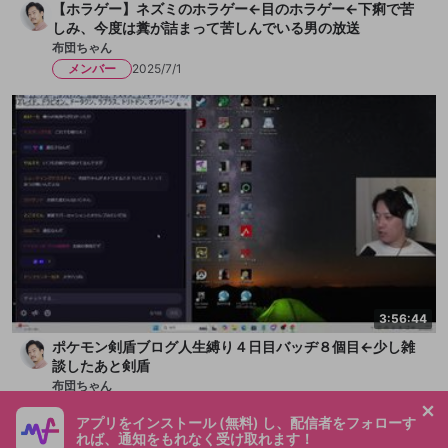
【ホラゲー】ネズミのホラゲー←目のホラゲー←下痢で苦
しみ、今度は糞が詰まって苦しんでいる男の放送
布団ちゃん
メンバー
2025/7/1
3:56:44
ポケモン剣盾ブログ人生縛り４日目バッヂ８個目←少し雑
談したあと剣盾
布団ちゃん
メンバー
2025/6/23
アプリをインストール (無料) し、配信者をフォローす
れば、通知をもれなく受け取れます！