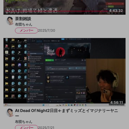
4:43:32
茶割雑談
布団ちゃん
メンバー
2025/7/30
4:56:11
At Dead Of Night2日目←まずミッズとイマジナリーヤニ
ー
布団ちゃん
メンバー
2025/7/21