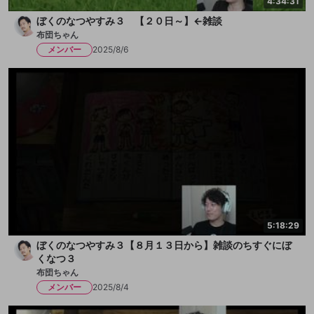
4:34:31
ぼくのなつやすみ３ 【２０日～】←雑談
布団ちゃん
メンバー
2025/8/6
5:18:29
ぼくのなつやすみ３【８月１３日から】雑談のちすぐにぼ
くなつ３
布団ちゃん
メンバー
2025/8/4