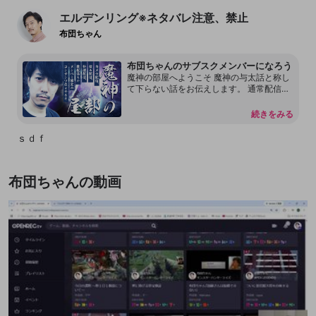
エルデンリング※ネタバレ注意、禁止
布団ちゃん
布団ちゃんのサブスクメンバーになろう
魔神の部屋へようこそ 魔神の与太話と称し
て下らない話をお伝えします。 通常配信で
は言えない内容もあります。 本放送の転載
を許可しておりません。 配信内容をリーク
続きをみる
することもしないで下さい。 見つけ次第、
然るべき対応をさせて頂く場合があるので
ｓｄｆ
何卒よろしくお願いします。 尚、過度な連
投、嫌がらせ行為をするアカウントはDisco
rdも含めてブロックする事があります。
布団ちゃんの動画