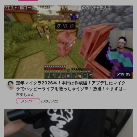
5:19:09
定年マイクラ2026本！本日は作成編！アプデしたマイク
ラでハッピーライフを送っちゃうゾ💛！放送！←まずは水
を一献、そして枇杷ゼリーをちびっと
布団ちゃん
メンバー
2026/5/22