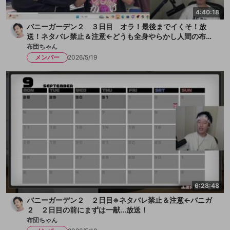
4:40:18
バニーガーデン２ ３日目 オラ！最後までイくそ！放
送！ネタバレ禁止＆注意←どうも全身やらかし人間の布団
ちゃんです！今日も女の子とチチクリ満載！まずは一献い
布団ちゃん
きます、か！放送
メンバー
2026/5/19
6:28:48
バニーガーデン２ ２日目※ネタバレ禁止＆注意←バニガ
２ ２日目の前にまずは一献...放送！
布団ちゃん