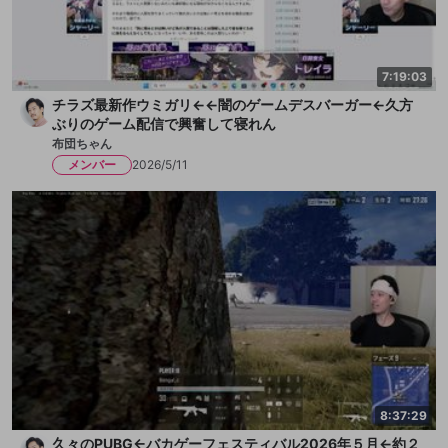
7:19:03
チラズ最新作ウミガリ←←闇のゲームデスバーガー←久方
ぶりのゲーム配信で興奮して寝れん
布団ちゃん
メンバー
2026/5/11
8:37:29
久々のPUBG←バカゲーフェスティバル2026年５月←約２