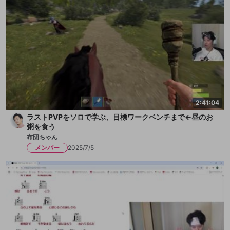
2:41:04
ラストPVPをソロで学ぶ、目標ワークベンチまで←昼のお
粥を食う
布団ちゃん
メンバー
2025/7/5