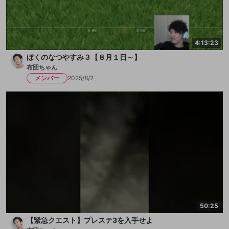
4:13:23
ぼくのなつやすみ３【８月１日～】
布団ちゃん
メンバー
2025/8/2
50:25
【緊急クエスト】プレステ3を入手せよ