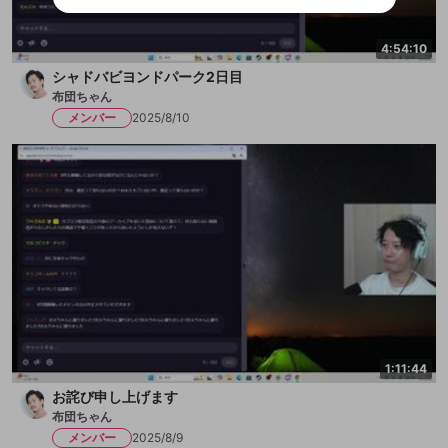
ビスとのID連携に関する同意事項に同意の上、参加をお願い
閉じる
出会いを誘導する行為
します。
送信
mellow-fanの
mellow-fanの
利用規約
利用規約
・
・
プライバシーポリシー
プライバシーポリシー
・
・
外部
外部
登録
外部サービスとのID連携に関する同意事項
4:54:10
サービスとのID連携に関する同意事項
サービスとのID連携に関する同意事項
に同意頂いた上
に同意頂いた上
ねずみ講やマルチ商法
アカウント作成
で、次にお進みください
で、次にお進みください
シャドバビヨンドパーク2日目
誤解を招く配信設定
あとで登録
布団ちゃん
Discordとは？
Discordに参加する
mellow-fanからのお得な情報をメールで受
メンバー
2025/8/10
ゲームの録画禁止区域の配信
け取る
改造版・海賊版ソフトの配信
政治的・宗教的・人種的な内容
その他の問題
1:11:44
お詫び申し上げます
布団ちゃん
メンバー
2025/8/9