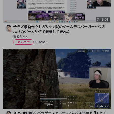
7:19:03
チラズ最新作ウミガリ←←闇のゲームデスバーガー←久方
ぶりのゲーム配信で興奮して寝れん
布団ちゃん
メンバー
2026/5/11
8:37:29
久々のPUBG←バカゲーフェスティバル2026年５月←約２