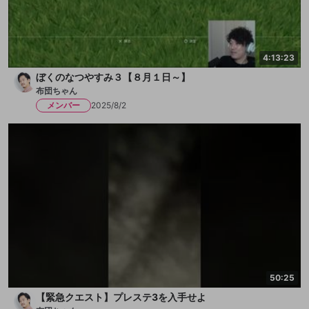
4:13:23
ぼくのなつやすみ３【８月１日～】
布団ちゃん
メンバー
2025/8/2
50:25
【緊急クエスト】プレステ3を入手せよ