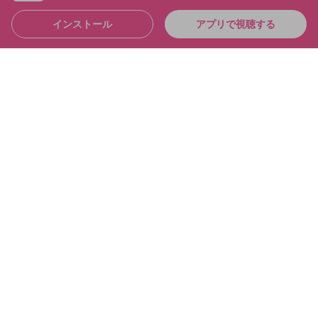
インストール
アプリで視聴する
4:36:39
シャドバおもろすぎて「草」なんだが シャドバパー
ク！！
布団ちゃん
メンバー
2025/6/21