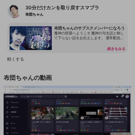
30分だけカンを取り戻すスマブラ
布団ちゃん
布団ちゃんのサブスクメンバーになろう
魔神の部屋へようこそ 魔神の与太話と称し
て下らない話をお伝えします。 通常配信で
は言えない内容もあります。 本放送の転載
を許可しておりません。 配信内容をリーク
続きをみる
することもしないで下さい。 見つけ次第、
然るべき対応をさせて頂く場合があるので
軽くする
何卒よろしくお願いします。 尚、過度な連
投、嫌がらせ行為をするアカウントはDisco
rdも含めてブロックする事があります。
布団ちゃんの動画