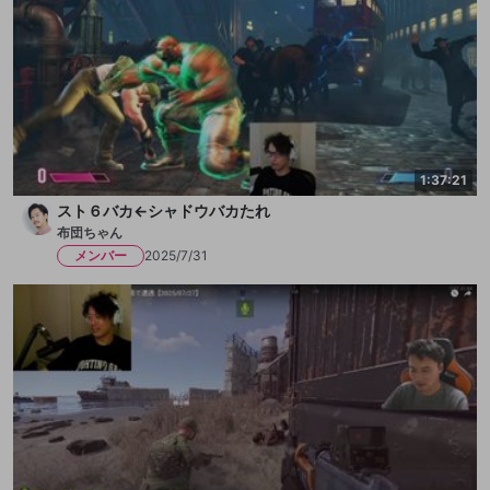
1:37:21
スト６バカ←シャドウバカたれ
布団ちゃん
メンバー
2025/7/31