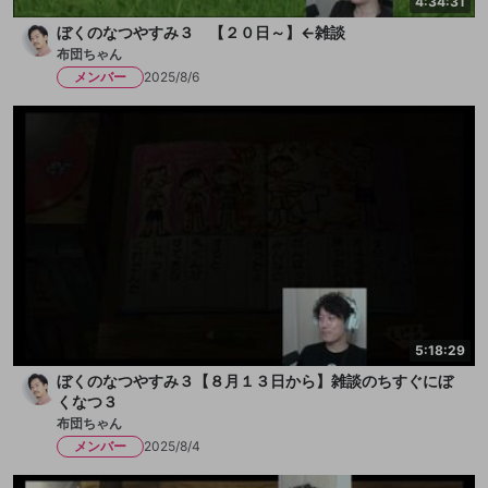
4:34:31
ぼくのなつやすみ３ 【２０日～】←雑談
布団ちゃん
メンバー
2025/8/6
5:18:29
ぼくのなつやすみ３【８月１３日から】雑談のちすぐにぼ
くなつ３
布団ちゃん
メンバー
2025/8/4