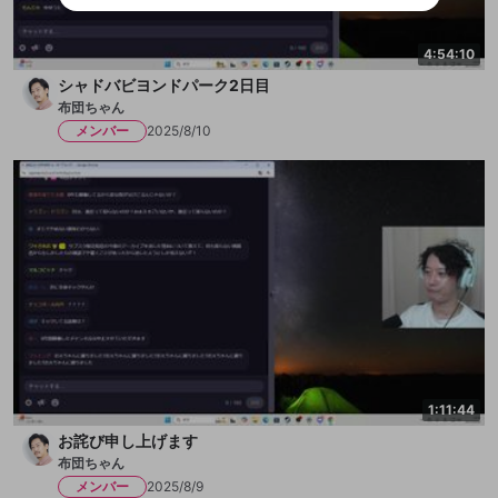
ビスとのID連携に関する同意事項に同意の上、参加をお願い
閉じる
出会いを誘導する行為
します。
送信
mellow-fanの
mellow-fanの
利用規約
利用規約
・
・
プライバシーポリシー
プライバシーポリシー
・
・
外部
外部
登録
外部サービスとのID連携に関する同意事項
4:54:10
サービスとのID連携に関する同意事項
サービスとのID連携に関する同意事項
に同意頂いた上
に同意頂いた上
ねずみ講やマルチ商法
アカウント作成
で、次にお進みください
で、次にお進みください
シャドバビヨンドパーク2日目
誤解を招く配信設定
あとで登録
Discordとは？
Discordに参加する
布団ちゃん
mellow-fanからのお得な情報をメールで受
メンバー
2025/8/10
ゲームの録画禁止区域の配信
け取る
改造版・海賊版ソフトの配信
政治的・宗教的・人種的な内容
その他の問題
1:11:44
お詫び申し上げます
布団ちゃん
メンバー
2025/8/9