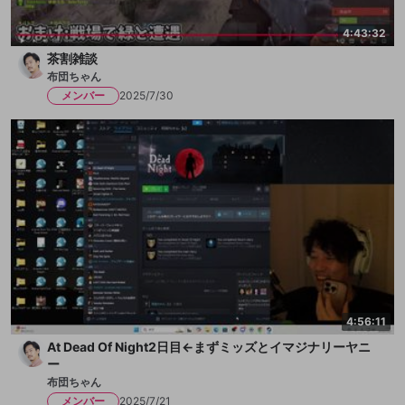
4:43:32
茶割雑談
布団ちゃん
メンバー
2025/7/30
4:56:11
At Dead Of Night2日目←まずミッズとイマジナリーヤニ
ー
布団ちゃん
メンバー
2025/7/21