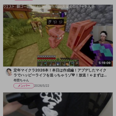
5:19:09
定年マイクラ2026本！本日は作成編！アプデしたマイク
ラでハッピーライフを送っちゃうゾ💛！放送！←まずは水
を一献、そして枇杷ゼリーをちびっと
布団ちゃん
メンバー
2026/5/22