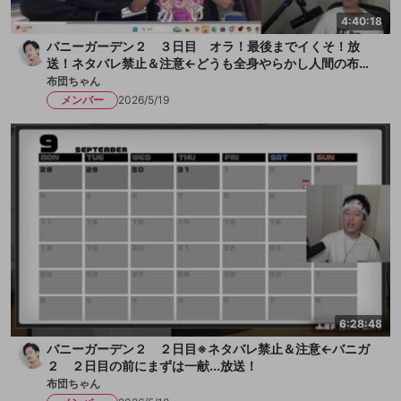
4:40:18
バニーガーデン２ ３日目 オラ！最後までイくそ！放
送！ネタバレ禁止＆注意←どうも全身やらかし人間の布団
ちゃんです！今日も女の子とチチクリ満載！まずは一献い
布団ちゃん
きます、か！放送
メンバー
2026/5/19
6:28:48
バニーガーデン２ ２日目※ネタバレ禁止＆注意←バニガ
２ ２日目の前にまずは一献...放送！
布団ちゃん