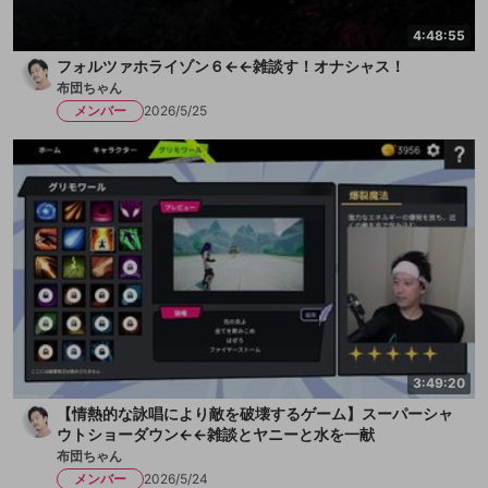
4:48:55
フォルツァホライゾン６←←雑談す！オナシャス！
布団ちゃん
メンバー
2026/5/25
3:49:20
【情熱的な詠唱により敵を破壊するゲーム】スーパーシャ
ウトショーダウン←←雑談とヤニーと水を一献
布団ちゃん
メンバー
2026/5/24