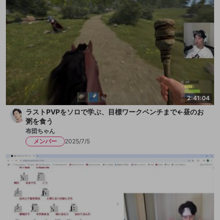
2:41:04
ラストPVPをソロで学ぶ、目標ワークベンチまで←昼のお
粥を食う
布団ちゃん
メンバー
2025/7/5