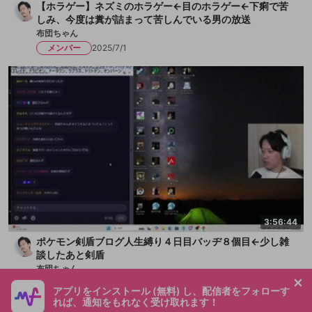
【ホラゲー】ネズミのホラゲー←目のホラゲー←下痢で苦
しみ、今度は糞が詰まって苦しんでいる男の放送
布団ちゃん
メンバー
2025/7/1
3:56:44
ポケモン剣盾ブログ人生縛り４日目バッヂ８個目←少し雑
談したあと剣盾
布団ちゃん
メンバー
2025/6/23
アプリをインストール (無料) し、配信者をフォローす
れば、通知をもれなく受け取れます！