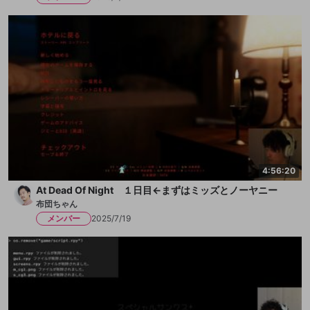
4:56:20
At Dead Of Night １日目←まずはミッズとノーヤニー
布団ちゃん
メンバー
2025/7/19