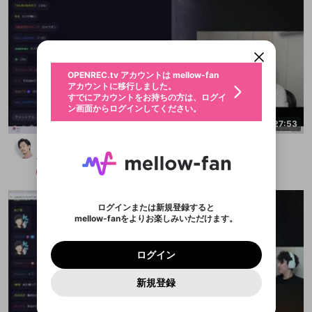
OPENREC.tv アカウントは mellow-fan
OPENREC.tvアカウントはmellow-fanア
限定コミュニティ参加方法
パーソナルデータの登録
アカウントに移行しました。
カウントに統合しました。
すでにアカウントをお持ちの方は、ログイ
こちらからOPENREC.tvでログイン中のア
ン画面からログインしてください。
カウント情報を引き継ぐことができます。
生年月
不適切なユーザーとして報告しま
OPENREC.tv アカウントは mellow-fan
サブスクシェア
@
新規登録
ログイン
すか？
年
月
アカウントに移行しました。
認証コードの入力
すでにアカウントをお持ちの方は、ログイ
生年月は登録後に変更できません。
ン画面からログインしてください。
ログイン
ブレイクタイム広告
メールアドレスで新規登録
メールアドレスでログイン
2:27:53
問題を選択してください
この限定コミュニティは、Discordで提供されてい
性別
メールアドレスにメールを送信しました。30分以内
パスワード再設定
ます。
どうも、カスです
にメール記載の6桁の認証コードを入力してくださ
入力していただいたメールアドレ
男性
女性
その他
問題を選択してください
詳しくはこちら
ライブ配信中に休憩するときに、最大1分間の広告
布団ちゃん
い。
または
または
アプリで快適に視聴しよう！
を表示することができます。
Discordアカウントをお持ちでない方
スに、パスワード再設定用URLを
セッションの有効期限が切れたた
登録したメールアドレスを入力し、送信してくださ
メンバー
2025/10/19
わいせつな表現
お住まいの地域
認証コード
い。
記載されたメールを送信しました
め、ログアウトしました
映像や音声は配信され続けますので、個人情報にご
Discordとは？からDiscordにアクセス
X
X
アプリをインストール (無料) し、配信者をフォローすれ
他者を誹謗中傷する表現
注意ください。
のでご確認ください
0
6
ログインまたは新規登録すると
ば、通知をもれなく受け取れます！
ユーザーの視聴環境によっては広告を表示すること
Discordアカウントを作成
mellow-fanをよりお楽しみいただけます。
0
500
ができない場合があります。
著作権の侵害
Google
Google
プレミアム会員に入会
OK
mellow-fan のメールアドレス（mellow-fan.comド
この画面からDiscordに参加する
利用規約
および
プライバシーポリシー
に同意頂いた上で
詳しくはこちら
インストール
ログイン
アプリで開く
メイン及びcs.openrec.co.jpドメイン）が受信拒否設
次にお進みください。
OK
プライバシーの侵害
ご登録いただいた情報はサービスの向上を目的
ログイン
再設定する
定に含まれていないかご確認ください。
Yahoo! JAPAN
Yahoo! JAPAN
Discordは第三者が提供するコミュニティーサービスで、
として使用いたします。
報告された問題については、利用規約に違反しているか
パスワードを忘れた方は
こちら
過激な暴力や自傷行為
mellow-fanとは関わりがありません。Discordに関してのお
キャンセル
開始する
一部サービスをご利用いただくには、生年月の
どうかをスタッフが確認します。
この機能をむやみに使
新規登録
問い合わせにはお答えすることができません。Discordの仕
アカウントをお持ちですか？
アカウントを作成する
登録が必要です。
用することは、利用規約違反になります。
様変更により、限定コミュニティ特典の提供が終了する可能
入力
なりすまし行為
Appleでサインアップ
Appleでサインイン
ご登録いただいた情報は公開されません。
性がありますが、その際の補償は一切行いません。外部サー