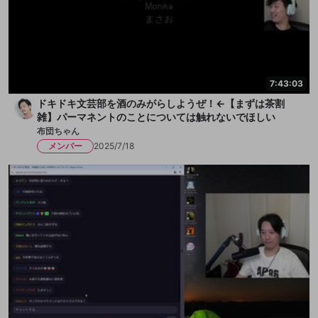
7:43:03
ドキドキ文芸部を酒のみがらしようぜ！←【まずは茶割
雑】パーマネントのことについては触れないでほしい
布団ちゃん
メンバー
2025/7/18