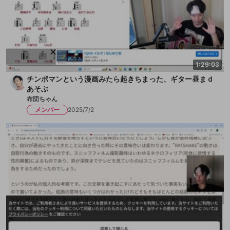
1:29:03
チンポマンという漫画みたら起きちまった、ギター昼まｄ
あそぶ
布団ちゃん
メンバー
2025/7/2