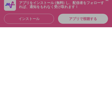
アプリをインストール (無料) し、配信者をフォローす
れば、通知をもれなく受け取れます！
インストール
アプリで視聴する
4:36:39
シャドバおもろすぎて「草」なんだが シャドバパー
ク！！
布団ちゃん
メンバー
2025/6/21