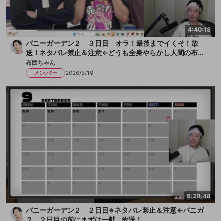
4:40:18
バニーガーデン２ ３日目 オラ！最後までイくそ！放
送！ネタバレ禁止＆注意←どうも全身やらかし人間の布団
ちゃんです！今日も女の子とチチクリ満載！まずは一献い
布団ちゃん
きます、か！放送
メンバー
2026/5/19
6:28:48
バニーガーデン２ ２日目※ネタバレ禁止＆注意←バニガ
２ ２日目の前にまずは一献...放送！