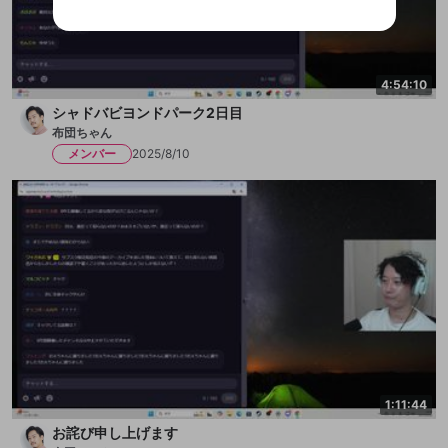
なりすまし行為
Appleでサインアップ
Appleでサインイン
ご登録いただいた情報は公開されません。
性がありますが、その際の補償は一切行いません。外部サー
ビスとのID連携に関する同意事項に同意の上、参加をお願い
閉じる
出会いを誘導する行為
します。
送信
mellow-fanの
mellow-fanの
利用規約
利用規約
・
・
プライバシーポリシー
プライバシーポリシー
・
・
外部
外部
登録
外部サービスとのID連携に関する同意事項
サービスとのID連携に関する同意事項
サービスとのID連携に関する同意事項
に同意頂いた上
に同意頂いた上
ねずみ講やマルチ商法
アカウント作成
4:54:10
で、次にお進みください
で、次にお進みください
誤解を招く配信設定
シャドバビヨンドパーク2日目
あとで登録
Discordとは？
Discordに参加する
布団ちゃん
mellow-fanからのお得な情報をメールで受
ゲームの録画禁止区域の配信
メンバー
2025/8/10
け取る
改造版・海賊版ソフトの配信
政治的・宗教的・人種的な内容
その他の問題
1:11:44
お詫び申し上げます