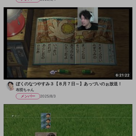
6:21:22
ぼくのなつやすみ３【８月７日～】あっづいのぉ放送！
布団ちゃん
メンバー
2025/8/3