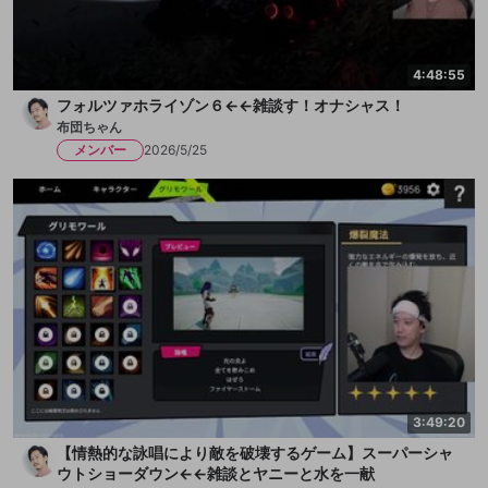
4:48:55
フォルツァホライゾン６←←雑談す！オナシャス！
布団ちゃん
メンバー
2026/5/25
3:49:20
【情熱的な詠唱により敵を破壊するゲーム】スーパーシャ
ウトショーダウン←←雑談とヤニーと水を一献