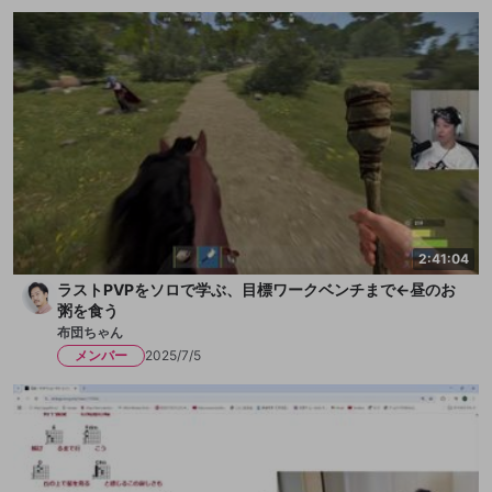
2:41:04
ラストPVPをソロで学ぶ、目標ワークベンチまで←昼のお
粥を食う
布団ちゃん
メンバー
2025/7/5