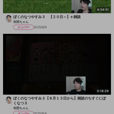
4:34:31
ぼくのなつやすみ３ 【２０日～】←雑談
布団ちゃん
メンバー
2025/8/6
5:18:29
ぼくのなつやすみ３【８月１３日から】雑談のちすぐにぼ
くなつ３
布団ちゃん
メンバー
2025/8/4