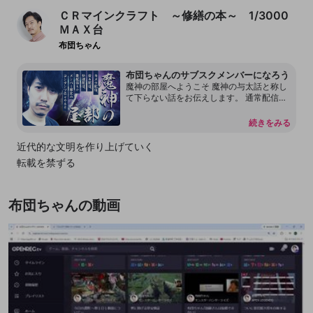
ＣＲマインクラフト ～修繕の本～ 1/3000
ＭＡＸ台
布団ちゃん
布団ちゃんのサブスクメンバーになろう
魔神の部屋へようこそ 魔神の与太話と称し
て下らない話をお伝えします。 通常配信で
は言えない内容もあります。 本放送の転載
を許可しておりません。 配信内容をリーク
続きをみる
することもしないで下さい。 見つけ次第、
然るべき対応をさせて頂く場合があるので
近代的な文明を作り上げていく
何卒よろしくお願いします。 尚、過度な連
転載を禁ずる
投、嫌がらせ行為をするアカウントはDisco
rdも含めてブロックする事があります。
布団ちゃんの動画