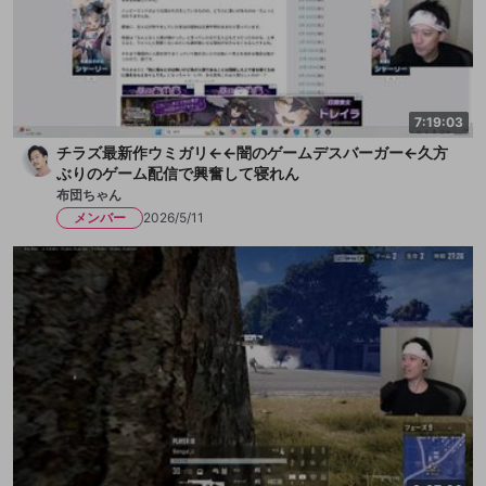
7:19:03
チラズ最新作ウミガリ←←闇のゲームデスバーガー←久方
ぶりのゲーム配信で興奮して寝れん
布団ちゃん
メンバー
2026/5/11