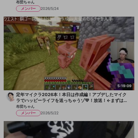
布団ちゃん
メンバー
2026/5/24
5:19:09
定年マイクラ2026本！本日は作成編！アプデしたマイク
ラでハッピーライフを送っちゃうゾ💛！放送！←まずは水
を一献、そして枇杷ゼリーをちびっと
布団ちゃん
メンバー
2026/5/22