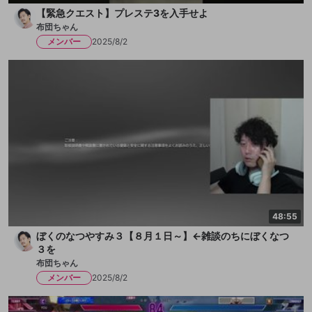
【緊急クエスト】プレステ3を入手せよ
布団ちゃん
メンバー
2025/8/2
48:55
ぼくのなつやすみ３【８月１日～】←雑談のちにぼくなつ
３を
布団ちゃん
メンバー
2025/8/2