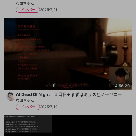
布団ちゃん
メンバー
2025/7/21
4:56:20
At Dead Of Night １日目←まずはミッズとノーヤニー
布団ちゃん
メンバー
2025/7/19