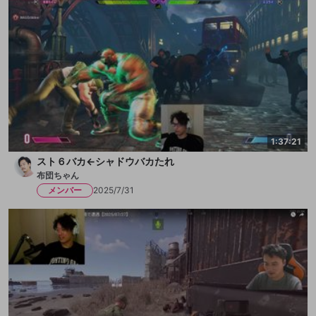
1:37:21
スト６バカ←シャドウバカたれ
布団ちゃん
メンバー
2025/7/31