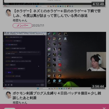
4:12:49
【ホラゲー】ネズミのホラゲー←目のホラゲー←下痢で苦
しみ、今度は糞が詰まって苦しんでいる男の放送
布団ちゃん
メンバー
2025/7/1
3:56:44
ポケモン剣盾ブログ人生縛り４日目バッヂ８個目←少し雑
談したあと剣盾
布団ちゃん
メンバー
2025/6/23