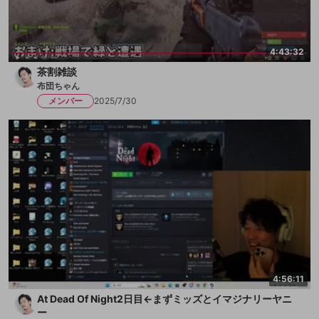
4:43:32
茶割雑談
布団ちゃん
メンバー
2025/7/30
4:56:11
At Dead Of Night2日目←まずミッズとイマジナリーヤニ
ー