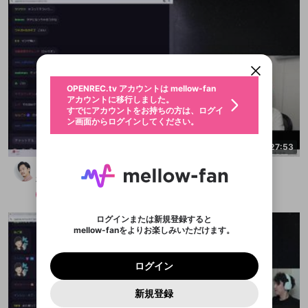
新規登録
OPENREC.tv アカウントは mellow-fan
OPENREC.tvアカウントはmellow-fanア
限定コミュニティ参加方法
パーソナルデータの登録
アカウントに移行しました。
カウントに統合しました。
すでにアカウントをお持ちの方は、ログイ
こちらからOPENREC.tvでログイン中のア
ン画面からログインしてください。
カウント情報を引き継ぐことができます。
生年月
不適切なユーザーとして報告しま
OPENREC.tv アカウントは mellow-fan
サブスクシェア
@
新規登録
ログイン
すか？
年
月
アカウントに移行しました。
認証コードの入力
すでにアカウントをお持ちの方は、ログイ
生年月は登録後に変更できません。
ン画面からログインしてください。
ログイン
ブレイクタイム広告
メールアドレスで新規登録
メールアドレスでログイン
問題を選択してください
この限定コミュニティは、Discordで提供されてい
性別
メールアドレスにメールを送信しました。30分以内
2:27:53
パスワード再設定
ます。
にメール記載の6桁の認証コードを入力してくださ
入力していただいたメールアドレ
男性
女性
その他
問題を選択してください
詳しくはこちら
ライブ配信中に休憩するときに、最大1分間の広告
どうも、カスです
い。
または
または
アプリで快適に視聴しよう！
を表示することができます。
Discordアカウントをお持ちでない方
スに、パスワード再設定用URLを
セッションの有効期限が切れたた
布団ちゃん
登録したメールアドレスを入力し、送信してくださ
わいせつな表現
お住まいの地域
認証コード
メンバー
2025/10/19
い。
記載されたメールを送信しました
め、ログアウトしました
映像や音声は配信され続けますので、個人情報にご
Discordとは？からDiscordにアクセス
X
X
アプリをインストール (無料) し、配信者をフォローすれ
他者を誹謗中傷する表現
注意ください。
のでご確認ください
0
6
ログインまたは新規登録すると
ば、通知をもれなく受け取れます！
ユーザーの視聴環境によっては広告を表示すること
Discordアカウントを作成
mellow-fanをよりお楽しみいただけます。
0
500
ができない場合があります。
著作権の侵害
Google
Google
プレミアム会員に入会
OK
mellow-fan のメールアドレス（mellow-fan.comド
この画面からDiscordに参加する
利用規約
および
プライバシーポリシー
に同意頂いた上で
詳しくはこちら
インストール
ログイン
アプリで開く
メイン及びcs.openrec.co.jpドメイン）が受信拒否設
次にお進みください。
OK
プライバシーの侵害
ご登録いただいた情報はサービスの向上を目的
ログイン
再設定する
定に含まれていないかご確認ください。
Yahoo! JAPAN
Yahoo! JAPAN
Discordは第三者が提供するコミュニティーサービスで、
として使用いたします。
報告された問題については、利用規約に違反しているか
パスワードを忘れた方は
こちら
過激な暴力や自傷行為
mellow-fanとは関わりがありません。Discordに関してのお
キャンセル
開始する
一部サービスをご利用いただくには、生年月の
どうかをスタッフが確認します。
この機能をむやみに使
新規登録
問い合わせにはお答えすることができません。Discordの仕
アカウントをお持ちですか？
アカウントを作成する
登録が必要です。
用することは、利用規約違反になります。
様変更により、限定コミュニティ特典の提供が終了する可能
入力